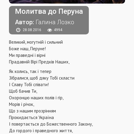
Молитва до Перуна
Автор:
Галина Лозко
28.08.2016
4994
Великий, могутній і сильний
Боже наш, Перуне!
Ми праведні і вірні
Прадавній Вірі Предків Наших,
Як колись, так і тепер
Зібралися, щоб дяку Тобі скласти
І Славу Тобі співати!
Щоб бачив Ти,
Охоронцю наших полів і гір,
Морів і річок,
Що з нашим прозрінням
Прокидається Україна
І повертається до Божественного Закону,
До гордого і праведного життя,