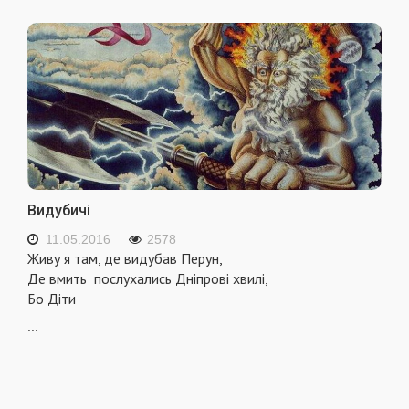
Видубичі
11.05.2016
2578
Живу я там, де видубав Перун,
Де вмить послухались Дніпрові хвилі,
Бо Діти
...