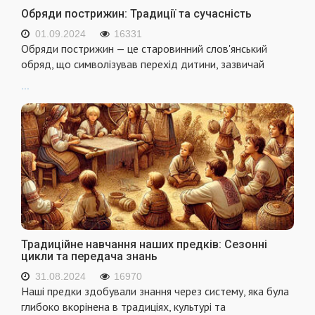
Обряди пострижин: Традиції та сучасність
01.09.2024
16331
Обряди пострижин — це старовинний слов'янський
обряд, що символізував перехід дитини, зазвичай
...
Традиційне навчання наших предків: Сезонні
цикли та передача знань
31.08.2024
16970
Наші предки здобували знання через систему, яка була
глибоко вкорінена в традиціях, культурі та