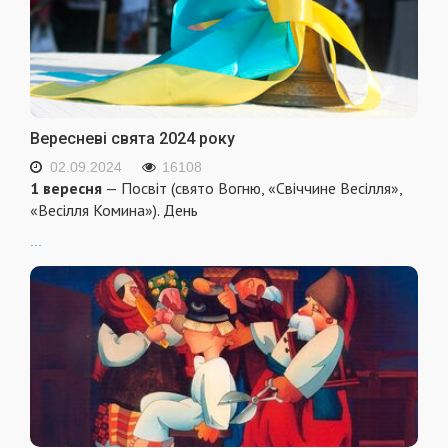
Вересневі свята 2024 року
02.09.2024
16108
1 вересня
— Посвіт (свято Вогню, «Свіччине Весілля»,
«Весілля Комина»). День
...