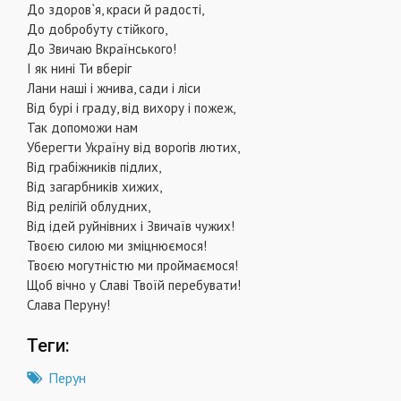
До здоров`я, краси й радості,
До добробуту стійкого,
До Звичаю Вкраїнського!
І як нині Ти вберіг
Лани наші і жнива, сади і ліси
Від бурі і граду, від вихору і пожеж,
Так допоможи нам
Уберегти Україну від ворогів лютих,
Від грабіжників підлих,
Від загарбників хижих,
Від релігій облудних,
Від ідей руйнівних і Звичаїв чужих!
Твоєю силою ми зміцнюємося!
Твоєю могутністю ми проймаємося!
Щоб вічно у Славі Твоїй перебувати!
Слава Перуну!
Теги:
Перун