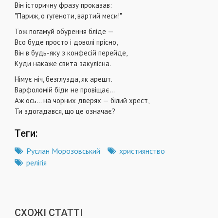
Він історичну фразу проказав:
"Париж, о гугеноти, вартий меси!"
Тож погамуй обурення бліде —
Всо буде просто і доволі прісно,
Він в будь-яку з конфесій перейде,
Куди накаже свита закулісна.
Німує ніч, безглузда, як арешт.
Варфоломій біди не провіщає...
Аж ось... на чорних дверях — білий хрест,
Ти здогадався, що це означає?
Теги:
Руслан Морозовський
християнство
релігія
СХОЖІ СТАТТІ