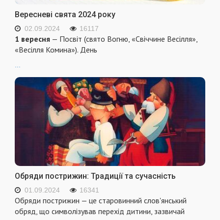
Вересневі свята 2024 року
02.09.2024
16117
1 вересня
— Посвіт (свято Вогню, «Свіччине Весілля»,
«Весілля Комина»). День
...
Обряди пострижин: Традиції та сучасність
01.09.2024
16341
Обряди пострижин — це старовинний слов'янський
обряд, що символізував перехід дитини, зазвичай