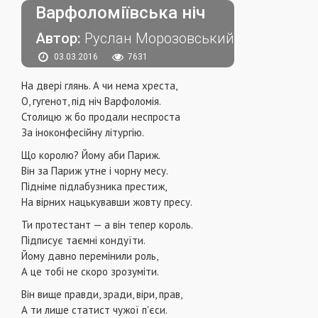
Варфоломіївська ніч
Автор:
Руслан Морозовський
03.03.2016
7631
На двері глянь. А чи нема хреста,
О, гугенот, під ніч Варфоломія.
Столицю ж бо продали неспроста
За іноконфесійну літургію.
Що королю? Йому аби Париж.
Він за Париж утне і чорну месу.
Підніме підлабузника престиж,
На вірних нацькувавши жовту пресу.
Ти протестант — а він тепер король.
Підписує таємні кондуїти.
Йому давно перемінили роль,
А це тобі не скоро зрозуміти.
Він вище правди, зради, віри, прав,
А ти лише статист чужої п'єси.