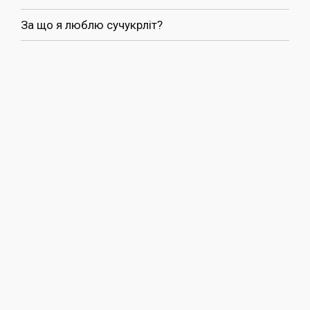
За що я люблю сучукрліт?