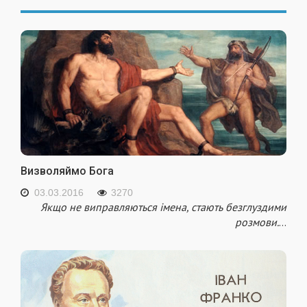
Визволяймо Бога
03.03.2016
3270
Якщо не виправляються імена, стають безглуздими
розмови.
...