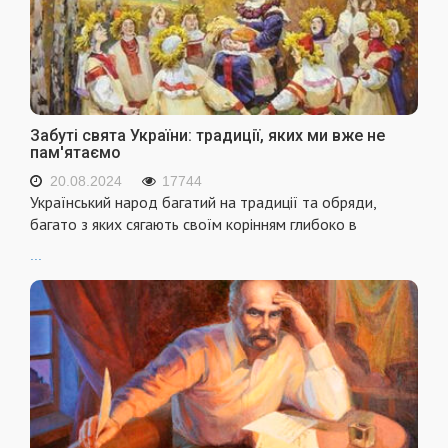
Забуті свята України: традиції, яких ми вже не
пам'ятаємо
20.08.2024
17744
Український народ багатий на традиції та обряди,
багато з яких сягають своїм корінням глибоко в
...