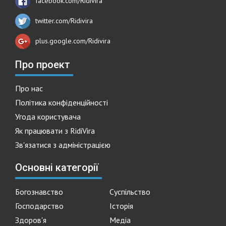
facebook.com/Ridivira
twitter.com/Ridivira
plus.google.com/Ridivira
Про проект
Про нас
Політика конфіденційності
Угода користувача
Як працювати з RidiVira
Зв'язатися з адміністрацією
Основні категорії
Богознавство
Суспільство
Господарство
Історія
Здоров'я
Медіа