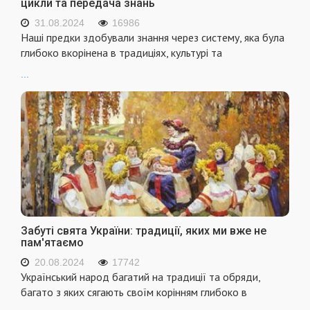
цикли та передача знань
31.08.2024
16986
Наші предки здобували знання через систему, яка була
глибоко вкорінена в традиціях, культурі та
...
Забуті свята України: традиції, яких ми вже не
пам'ятаємо
20.08.2024
17742
Український народ багатий на традиції та обряди,
багато з яких сягають своїм корінням глибоко в