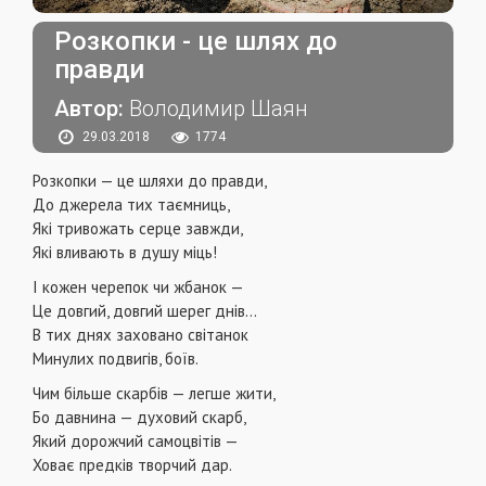
Розкопки - це шлях до
правди
Автор:
Володимир Шаян
29.03.2018
1774
Розкопки — це шляхи до правди,
До джерела тих таємниць,
Які тривожать серце завжди,
Які вливають в душу міць!
І кожен черепок чи жбанок —
Це довгий, довгий шерег днів...
В тих днях заховано світанок
Минулих подвигів, боїв.
Чим більше скарбів — легше жити,
Бо давнина — духовий скарб,
Який дорожчий самоцвітів —
Ховає предків творчий дар.