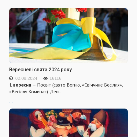
Вересневі свята 2024 року
02.09.2024
16116
1 вересня
— Посвіт (свято Вогню, «Свіччине Весілля»,
«Весілля Комина»). День
...