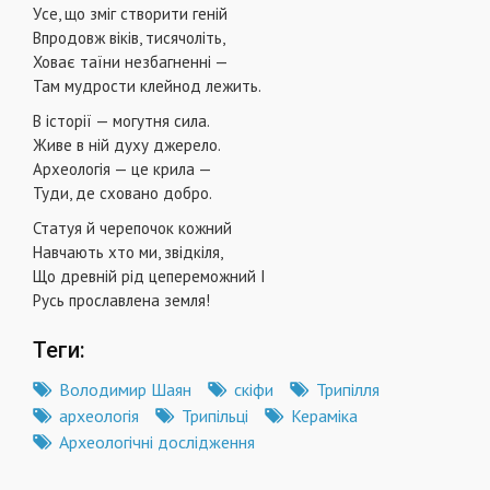
Уce, що зміг створити геній
Впродовж віків, тисячоліть,
Ховає таїни незбагненні —
Там мудрости клейнод лежить.
В історії — могутня сила.
Живе в ній духу джерело.
Археологія — це крила —
Туди, де сховано добро.
Статуя й черепочок кожний
Навчають хто ми, звідкіля,
Що древній рід цепереможний І
Русь прославлена земля!
Теги:
Володимир Шаян
скіфи
Трипілля
археологія
Трипільці
Кераміка
Археологічні дослідження