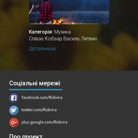
Категорія:
Музика
Співає Кобзар Василь Литвин.
Детальніше...
Соціальні мережі
facebook.com/Ridivira
twitter.com/Ridivira
plus.google.com/Ridivira
Про проект