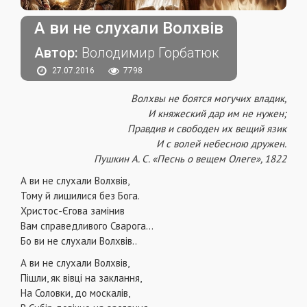
А ви не слухали Волхвів
Автор:
Володимир Горбатюк
27.07.2016
7798
Волхвы не боятся могучих владик,
И княжеский дар им не нужен;
Правдив и свободен их вещий язик
И с волей небесною дружен.
Пушкин А. С. «Песнь о вещем Олеге», 1822
А ви не слухали Волхвів,
Тому й лишилися без Бога.
Христос-Єгова замінив
Вам справедливого Сварога...
Бо ви не слухали Волхвів..
А ви не слухали Волхвів,
Пішли, як вівці на заклання,
На Соловки, до москалів,