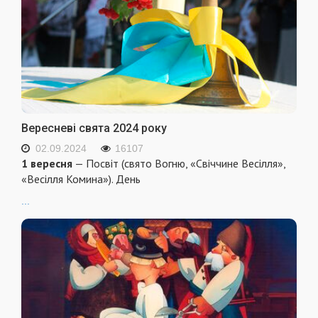
Вересневі свята 2024 року
02.09.2024
16107
1 вересня
— Посвіт (свято Вогню, «Свіччине Весілля»,
«Весілля Комина»). День
...