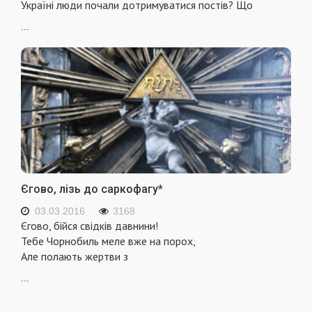
Україні люди почали дотримуватися постів? Що
...
Єгово, лізь до саркофагу*
03.03.2016
3168
Єгово, бійся свідків давнини!
Тебе Чорнобиль меле вже на порох,
Але полають жертви з
...