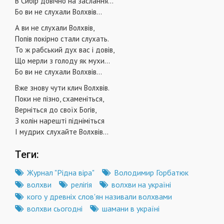
В Сибір довічно на заслання...
Бо ви не слухали Волхвів...
А ви не слухали Волхвів,
Попів покірно стали слухать.
То ж рабський дух вас і довів,
Що мерли з голоду як мухи...
Бо ви не слухали Волхвів...
Вже знову чути клич Волхвів.
Поки не пізно, схаменіться,
Верніться до своїх Богів,
З колін нарешті підніміться
І мудрих слухайте Волхвів...
Теги:
Журнал "Рідна віра"
Володимир Горбатюк
волхви
релігія
волхви на україні
кого у древніх слов'ян називали волхвами
волхви сьогодні
шамани в україні