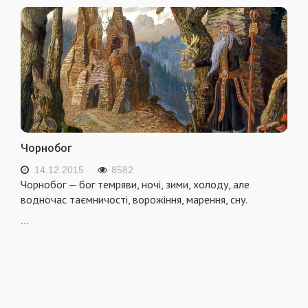
Чорнобог
14.12.2015
8582
Чорнобог — бог темряви, ночі, зими, холоду, але
водночас таємничості, ворожіння, марення, сну.
...