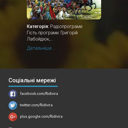
Категорія:
Радіопрограми
Гість програми: Григорій
Лабойдюк,...
Детальніше...
Соціальні мережі
facebook.com/Ridivira
twitter.com/Ridivira
plus.google.com/Ridivira