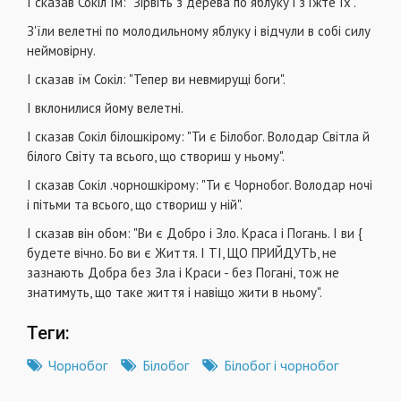
І сказав Сокіл їм: "Зірвіть з дерева по яблуку і з'їжте їх".
З'їли велетні по молодильному яблуку і відчули в собі силу
неймовірну.
І сказав їм Сокіл: "Тепер ви невмирущі боги".
І вклонилися йому велетні.
І сказав Сокіл білошкірому: "Ти є Білобог. Володар Світла й
білого Світу та всього, що створиш у ньому".
І сказав Сокіл .чорношкірому: "Ти є Чорнобог. Володар ночі
і пітьми та всього, що створиш у ній".
І сказав він обом: "Ви є Добро і Зло. Краса і Погань. І ви {
будете вічно. Бо ви є Життя. І ТІ, ЩО ПРИЙДУТЬ, не
зазнають Добра без Зла і Краси - без Погані, тож не
знатимуть, що таке життя і навіщо жити в ньому".
Теги:
Чорнобог
Білобог
Білобог і чорнобог