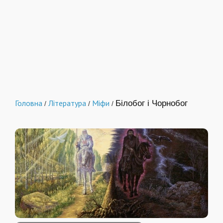
Головна
Література
Міфи
Білобог і Чорнобог
/
/
/