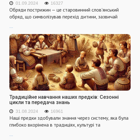
01.09.2024
16327
Обряди пострижин — це старовинний слов'янський
обряд, що символізував перехід дитини, зазвичай
...
Традиційне навчання наших предків: Сезонні
цикли та передача знань
31.08.2024
16961
Наші предки здобували знання через систему, яка була
глибоко вкорінена в традиціях, культурі та
...