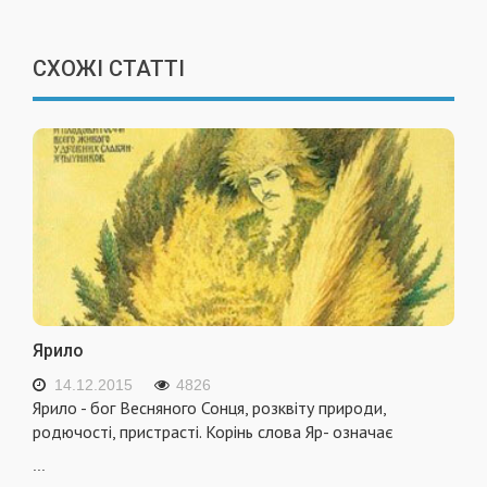
СХОЖІ СТАТТІ
Ярило
14.12.2015
4826
Ярило - бог Весняного Сонця, розквіту природи,
родючості, пристрасті. Корінь слова Яр- означає
...