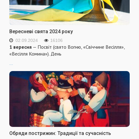
Вересневі свята 2024 року
02.09.2024
16106
1 вересня
— Посвіт (свято Вогню, «Свіччине Весілля»,
«Весілля Комина»). День
...
Обряди пострижин: Традиції та сучасність