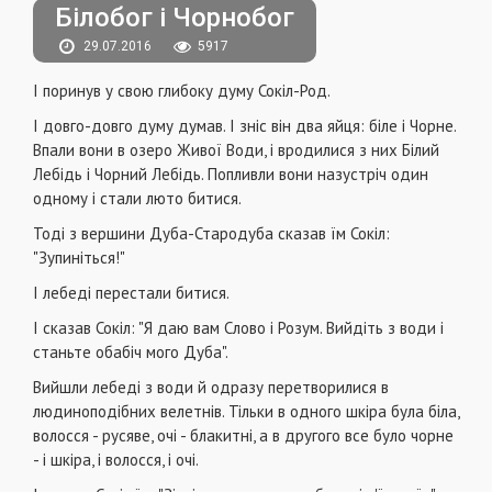
Білобог і Чорнобог
29.07.2016
5917
І поринув у свою глибоку думу Сокіл-Род.
І довго-довго думу думав. І зніс він два яйця: біле і Чорне.
Впали вони в озеро Живої Води, і вродилися з них Білий
Лебідь і Чорний Лебідь. Попливли вони назустріч один
одному і стали люто битися.
Тоді з вершини Дуба-Стародуба сказав їм Сокіл:
"Зупиніться!"
І лебеді перестали битися.
І сказав Сокіл: "Я даю вам Слово і Розум. Вийдіть з води і
станьте обабіч мого Дуба".
Вийшли лебеді з води й одразу перетворилися в
людиноподібних велетнів. Тільки в одного шкіра була біла,
волосся - русяве, очі - блакитні, а в другого все було чорне
- і шкіра, і волосся, і очі.