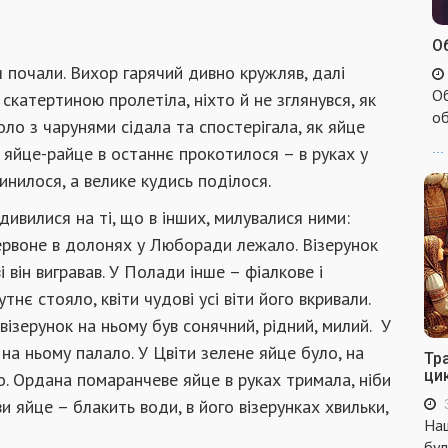
Об
я почали. Вихор гарячий дивно кружляв, далі
Об
скатертиною пролетіла, ніхто й не зглянувся, як
об
оло з чарунями сідала та спостерігала, як яйце
...
 яйце-райце в останнє прокотилося – в руках у
нилося, а велике кудись поділося.
 дивилися на ті, що в інших, милувалися ними:
Червоне в долонях у Люборади лежало. Візерунок
 він вигравав. У Полади інше – фіалкове і
нє стояло, квіти чудові усі віти його вкривали.
 візерунок на ньому був сонячний, рідний, милий. У
 на ньому палало. У Цвіти зелене яйце було, на
Тр
ци
ло. Ордана помаранчеве яйце в руках тримала, ніби
и яйце – блакить води, в його візерунках хвильки,
Наш
бул