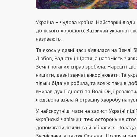
Україна – чудова країна. Найстарші люди м
до всього хорошого. Зазвичай українці св
називають.
Та якось у давні часи з’явилася на Землі 
Любов, Радість і Щастя, а натомість з’явл
Землі поганих справ зробила. Нарешті ді
нищити, давні звичаї викорінювати. Та укр
тільки біда не робила, та все ж таки в до
вмирав дух Гідності та Волі. Ой, і розлют
люд, вона взяла й страшну хворобу напуст
У найскрутніші часи на захист Україні піді
українські чарівниці теж осторонь не стоя
допомагати, взяли та й зібралися Полада 
Звеніслава, а також Ордана. Подруги рад