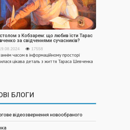
 столом з Кобзарем: що любив їсти Тарас
вченко за свідченнями сучасників?
19.08.2024
17558
аннім часом в інформаційному просторі
вилася цікава деталь з життя Тараса Шевченка
ОВІ БЛОГИ
ргове відеозвернення новообраного
зка