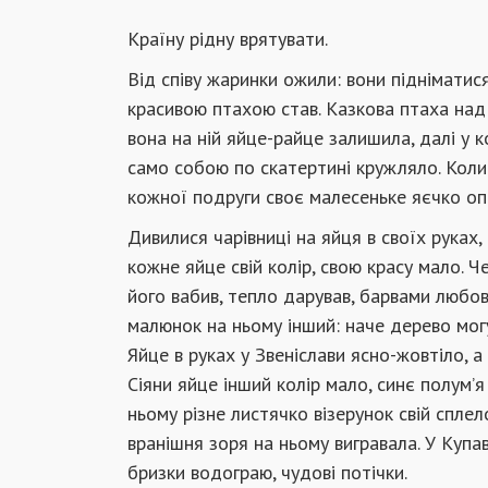
Країну рідну врятувати.
Від співу жаринки ожили: вони підніматис
красивою птахою став. Казкова птаха над 
вона на ній яйце-райце залишила, далі у к
само собою по скатертині кружляло. Коли
кожної подруги своє малесеньке яєчко опи
Дивилися чарівниці на яйця в своїх руках,
кожне яйце свій колір, свою красу мало. 
його вабив, тепло дарував, барвами любові
малюнок на ньому інший: наче дерево могут
Яйце в руках у Звеніслави ясно-жовтіло, а
Сіяни яйце інший колір мало, синє полум’я
ньому різне листячко візерунок свій спле
вранішня зоря на ньому вигравала. У Купав
бризки водограю, чудові потічки.