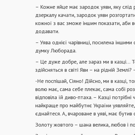
– Кожне яйце має зародок уяви, яку слід 
дзеркалу качати, зародок уяви розгортати
кожної з вас зможе іншим показати, аби вс
додавати.
– Уява однієї чарівниці, посилена іншими 
думку Люборада.
– Це дуже добре, але зараз ми в казці… То
здійсняться в світі Яви – на рідній Землі? 
-Не поспішай, Сіяно! Дійсно, ми в казці, 
волю має, сама себе плекає, сама собі ро
відповіла їй диво-птаха. – Казці потрібні 
найкраще про майбутнє України уявляйте, 
єднайтеся. А, вчароване в уяві, має бутив с
Золоту жовтого – шана велика, любов і по