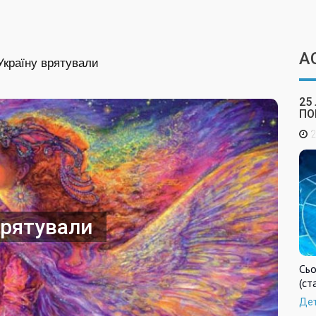
А
 Україну врятували
25
ПО
2
врятували
Сьо
(ст
Де