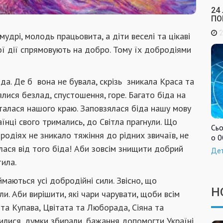
24
ПО
2
удрі, молодь працьовита, а діти веселі та цікаві
ої дії спрямовують на добро. Тому їх добродіями
Біда. Де б вона не бувала, скрізь зникала Краса та
ялися безлад, спустошення, горе. Багато біда на
сталася нашого краю. Заповзялася біда нашу мову
аїнці свого тримались, до Світла прагнули. Що
Сьо
бродіях не зникало тяжіння до рідних звичаїв, не
о 0
илася від того біда! Аби зовсім знищити добрий
Де
ила.
ймаються усі добродійні сили. Звісно, що
Н
ли. Аби вирішити, які чари чарувати, щоби всім
та Купава, Цвітата та Люборада, Сіяна та
илися, думки збирали, бажання допомогти Україні