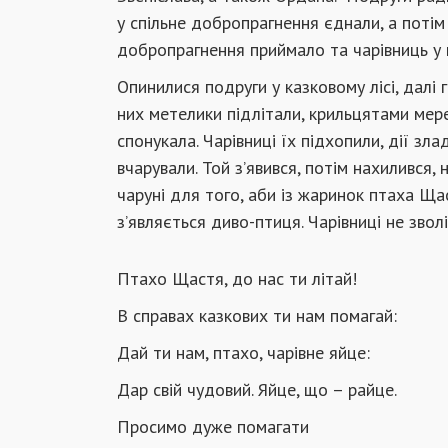
у спільне добропрагнення єднали, а потім
добропрагнення приймало та чарівниць у к
Опинилися подруги у казковому лісі, далі 
них метелики підлітали, крильцятами мере
спонукала. Чарівниці їх підхопили, дії зл
вчарували. Той з’явився, потім нахилився,
чаруні для того, аби із жаринок птаха Щас
з’являється диво-птиця. Чарівниці не зволі
Птахо Щастя, до нас ти літай!
В справах казкових ти нам помагай:
Дай ти нам, птахо, чарівне яйце:
Дар свій чудовий. Яйце, що – райце.
Просимо дуже помагати