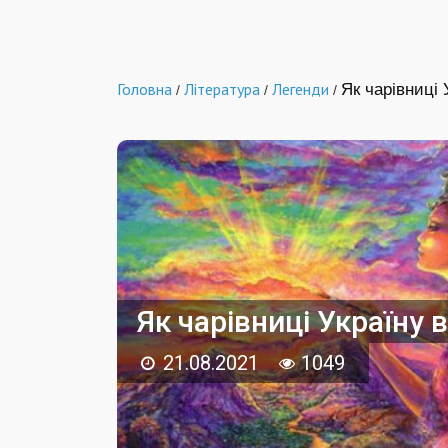
Головна
Література
Легенди
Як чарівниці
/
/
/
Як чарівниці Україну 
21.08.2021
1049