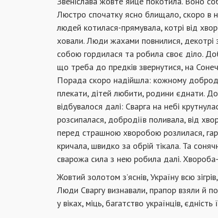
Звеніслава жовте яйце покотила. Воно собі
Люстро спочатку ясно блищало, скоро в нь
людей котилася-прямувала, котрі від хво
ховали. Люди жахами повнилися, декотрі 
собою гордилася та робила своє діло. Доб
що треба до предків звернутися, на Сонеч
Порада скоро надійшла: кожному доброді
плекати, дітей любити, родини єднати. До
відбувалося далі: Сварга на небі крутнул
розсипалася, добродіїв поливала, від хво
перед страшною хворобою розлилася, гар
кричала, швидко за обрій тікала. Та соняч
сварожа сила з нею робила далі. Хвороба-
Жовтий золотом з’яснів, Україну всю зігрів,
Люди Сваргу визнавали, прапор взяли й п
у віках, міць, багатство українців, єдність 