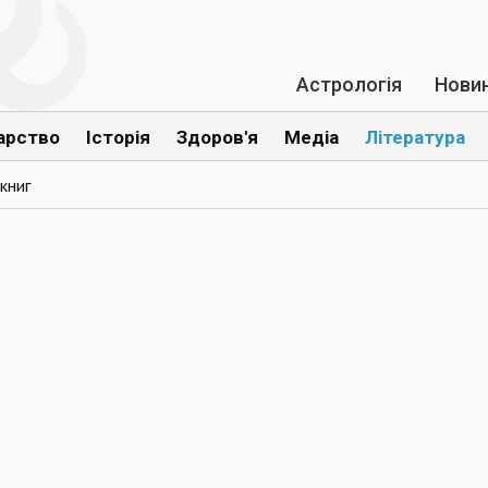
Астрологія
Нови
арство
Історія
Здоров'я
Медіа
Література
книг