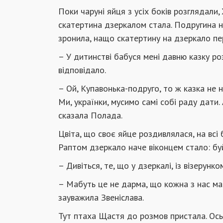
Поки чаруні яйця з усіх боків розглядали
скатертина дзеркалом стала. Подругина нь
зронила, нащо скатертину на дзеркало пе
– У дитинстві бабуся мені давню казку р
відповідало.
– Ой, Купавонька-подруго, то ж казка не 
Ми, українки, мусимо самі собі раду дати
сказала Полада.
Цвіта, що своє яйце роздивлялася, на всі 
Раптом дзеркало наче віконцем стало: буй
– Дивіться, те, що у дзеркалі, із візерун
– Мабуть це не дарма, що кожна з нас ма
зауважила Звеніслава.
Тут птаха Щастя до розмов пристала. Ось