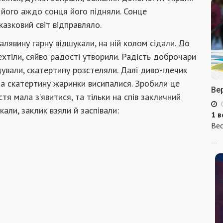
 його аждо сонця його підняли. Сонце
азковий світ відправляло.
галявину гарну відшукали, на ній колом сідали. До
хтіли, сяйво радості утворили. Радість доброчари
адували, скатертину розстеляли. Далі диво-глечик
 на скатертину жаринки висипалися. Зробили це
Ве
тя мала з’явитися, та тільки на спів закличний
кали, заклик взяли й заспівали:
1 в
Вес
...