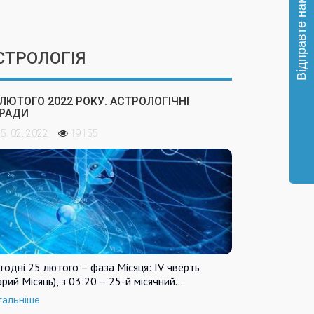
СТРОЛОГІЯ
 ЛЮТОГО 2022 РОКУ. АСТРОЛОГІЧНІ
РАДИ
5. 02. 2022
19155
годні 25 лютого – фаза Місяця: IV чверть
арий Місяць), з 03:20 – 25-й місячний…
тальніше