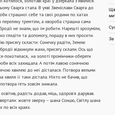
 котилося, золотаві краї у дзеркала з’явилися.
ому Сварга стала. В уяві Звеніслави Сварга до
Ща
роби страшної себе та свої родини по хатах
ми
з переляку тремтіли, а хвороба страшна сама
Су
родії не знали, що їм робити. Нарешті зрозуміли,
ко глядіти та допомогу, пораду в них просити.
За
ю присягу скласти: Сонечку радіти, Землю
бродії відкинули жахи, присягу склали. Ось що
ася-покотилася, на золоті промінчики-обереги
роби всіх захищала. А потім лавою сонячною
ячою хвилею до неї дісталася. Потвора вельми
на хвиля її таки дістала. Ніхто не бачив, що
потвора геть зовсім зникала.
 освітив, радість додав, міць, здоров’я дарував.
овертали: жовте зверху – шана Сонцю, Світлу шана
їх по всіх краях.