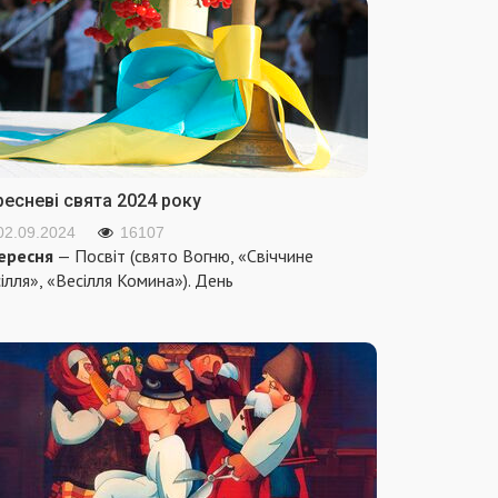
ресневі свята 2024 року
02.09.2024
16107
ересня
— Посвіт (свято Вогню, «Свіччине
ілля», «Весілля Комина»). День