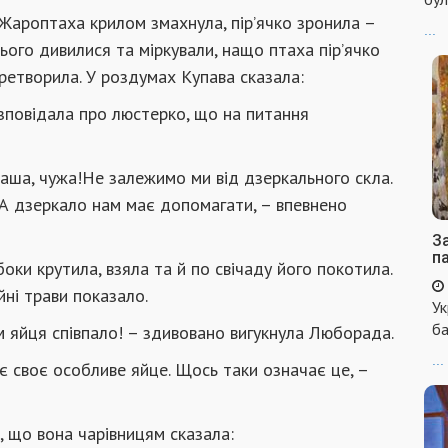
, Жароптаха крилом змахнула, пір’ячко зронила –
...
ого дивилися та міркували, нащо птаха пір’ячко
ретворила. У роздумах Купава сказала:
озповідала про люстерко, що на питання
наша, чужа!Не залежимо ми від дзеркального скла.
. А дзеркало нам має допомагати, – впевнено
За
п
боки крутила, взяла та й по свічаду його покотила.
ні трави показало.
Ук
ба
ком яйця співпало! – здивовано вигукнула Люборада.
...
є своє особливе яйце. Щось таки означає це, –
, що вона чарівницям сказала: