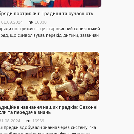
ряди пострижин: Традиції та сучасність
01.09.2024
16330
ряди пострижин — це старовинний слов'янський
ряд, що символізував перехід дитини, зазвичай
адиційне навчання наших предків: Сезонні
кли та передача знань
31.08.2024
16969
і предки здобували знання через систему, яка
а глибоко вкорінена в традиціях, культурі та