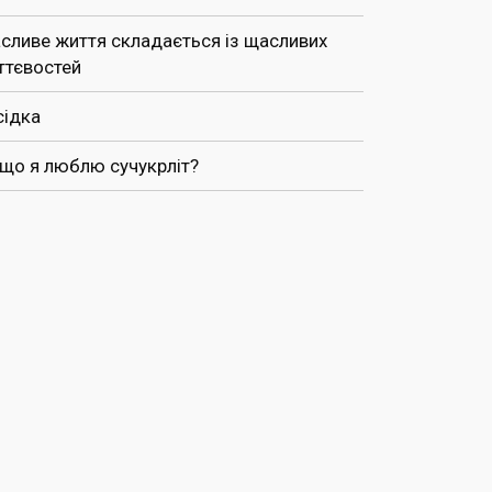
сливе життя складається із щасливих
ттєвостей
сідка
 що я люблю сучукрліт?