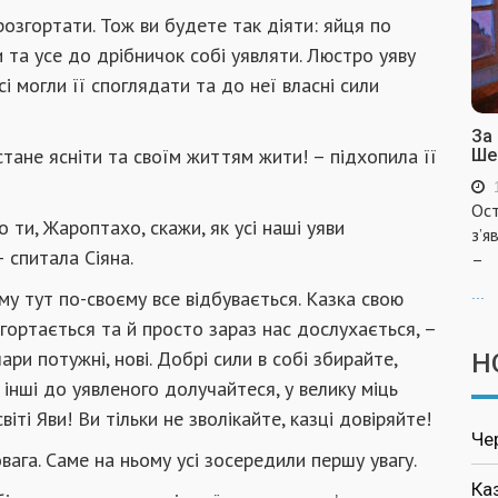
розгортати. Тож ви будете так діяти: яйця по
 та усе до дрібничок собі уявляти. Люстро уяву
і могли її споглядати та до неї власні сили
За
стане ясніти та своїм життям жити! – підхопила її
Ше
Ост
 ти, Жароптахо, скажи, як усі наші уяви
з’я
– спитала Сіяна.
–
...
тому тут по-своєму все відбувається. Казка свою
згортається та й просто зараз нас дослухається, –
чари потужні, нові. Добрі сили в собі збирайте,
Н
інші до уявленого долучайтеся, у велику міць
віті Яви! Ви тільки не зволікайте, казці довіряйте!
Че
вага. Саме на ньому усі зосередили першу увагу.
Ка