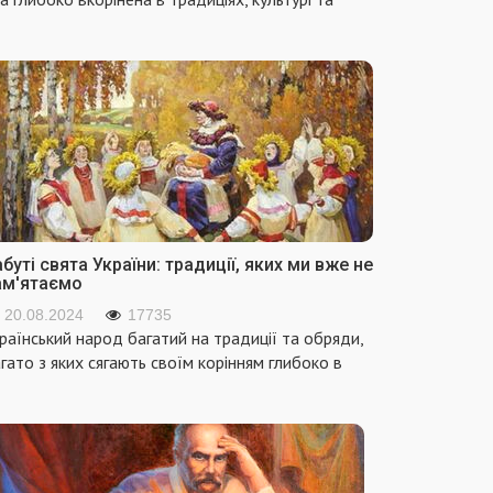
буті свята України: традиції, яких ми вже не
ам'ятаємо
20.08.2024
17735
раїнський народ багатий на традиції та обряди,
гато з яких сягають своїм корінням глибоко в