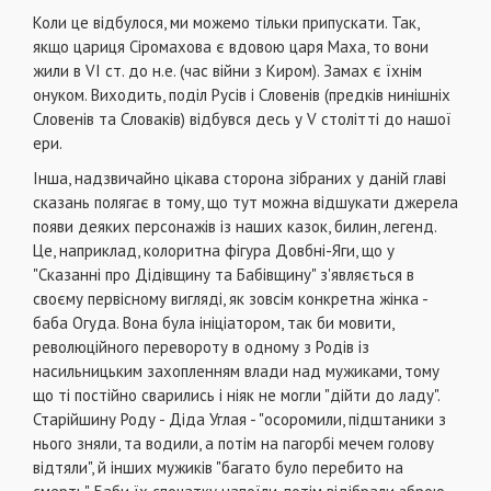
Коли це відбулося, ми можемо тільки припускати. Так,
якщо цариця Сіромахова є вдовою царя Маха, то вони
жили в VI ст. до н.е. (час війни з Киром). Замах є їхнім
онуком. Виходить, поділ Русів і Словенів (предків нинішніх
Словенів та Словаків) відбувся десь у V столітті до нашої
ери.
Інша, надзвичайно цікава сторона зібраних у даній главі
сказань полягає в тому, що тут можна відшукати джерела
появи деяких персонажів із наших казок, билин, легенд.
Це, наприклад, колоритна фігура Довбні-Яги, що у
"Сказанні про Дідівщину та Бабівщину" з'являється в
своєму первісному вигляді, як зовсім конкретна жінка -
баба Огуда. Вона була ініціатором, так би мовити,
революційного перевороту в одному з Родів із
насильницьким захопленням влади над мужиками, тому
що ті постійно сварились і ніяк не могли "дійти до ладу".
Старійшину Роду - Діда Углая - "осоромили, підштаники з
нього зняли, та водили, а потім на пагорбі мечем голову
відтяли", й інших мужиків "багато було перебито на