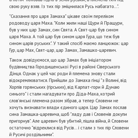
свою руку взяв. Із тих пір зміцнилася Русь набагато...".
"Сказання про царя Замаха" цікаве своїм переліком
родоводу царя Маха. "Коли жили наші Щури й Пращури,
був у них цар Замах, син Свята. А Свят-цар був сином
царя Маха. А той цар був сином царя Гура, що теж був
сином царів руських". У такий спосіб маємо ланцюжок: цар
Гур, цар Мах, Свят-цар, цар Замах, Замашко-царевич.
Також довідуємося, що цар Замах був ініціатором
будівництва Городищенської Русі в районі Сіверського
Дінця. Однак у цей час роди й племена знову стали
відокремлюватися. Прийшли до Замаха гінці "з Волині, від
Хорпів горянських (гірських), від Карпат-гори й Дунаю
синього" і стали нагадувати про Діда-Маха, котрий
слов'янські племена разом зібрав, а тепер Словени не
хочуть визнавати влади єдиного царя. Цар Замах послав
сина Замашка-царевича, щоб "ладу дав і Словенів докупи
пригорнув". Але царевич був убитий, пішла війна, й Словени
остаточно "відреклися від Русів... і стали з тих пір Словени
й Русичі роздільними".