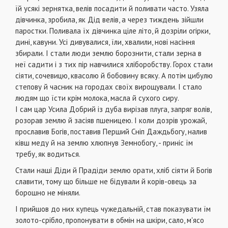
їй усякі зернятка, велів посадити й поливати часто. Узяла
дівчинка, зробила, як Дід велів, а через тиждень зійшли
паростки. Поливала їх дівчинка ціле літо, й дозріли огірки,
дині, кавуни. Усі дивувалися, їли, хвалили, нові насіння
збирали. І стали люди землю борознити, стали зерна в
неї садити і з тих пір навчилися хліборобству. Горох стали
сіяти, сочевицю, квасолю й бобовину всяку. А потім цибулю
степову й часник на городах своїх вирощували. І стало
людям що їсти крім молока, масла й сухого сиру.
І сам цар Усила Добрий із дуба вирізав плуга, запряг волів,
розорав землю й засіяв пшеницею. І коли дозрів урожай,
прославив Богів, поставив Перший Сніп Даждьбогу, налив
ківш меду й на землю хлюпнув Земнобогу, - приніс їм
требу, як водиться.
Стали наші Діди й Прадіди землю орати, хліб сіяти й Богів
славити, тому що більше не бідували й корів-овець за
борошно не міняли.
І прийшов до них купець чужедальній, став показувати їм
золото-срібло, пропонувати в обмін на шкіри, сало, м'ясо