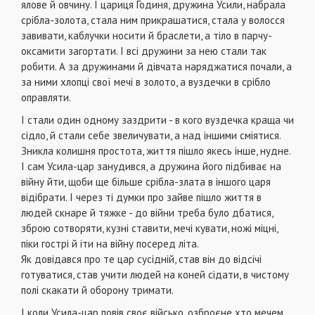
ялове й овчину. І цариця Годиня, дружина Усили, набрала
срібла-золота, стала ним прикрашатися, стала у волосся
завивати, каблучки носити й браслети, а тіло в парчу-
оксамити загортати. І всі дружини за нею стали так
робити. А за дружинами й дівчата наряджатися почали, а
за ними хлопці свої мечі в золото, а вуздечки в срібло
оправляти.
І стали один одному заздрити - в кого вуздечка краща чи
сідло, й стали себе звеличувати, а над іншими сміятися.
Зникла колишня простота, життя пішло якесь інше, нудне.
І сам Усила-цар занудився, а дружина його підбиває на
війну йти, щоби ще більше срібла-злата в іншого царя
відібрати. І через ті думки про зайве пішло життя в
людей скнаре й тяжке - до війни треба було дбатися,
зброю сотворяти, кузні ставити, мечі кувати, ножі міцні,
піки гострі й іти на війну посеред літа.
Як довідався про те цар сусідній, став він до відсічі
готуватися, став учити людей на коней сідати, в чистому
полі скакати й оборону тримати.
І коли Усила-цар повів своє військо, озброєне хто мечем,