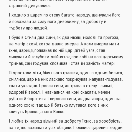
страшній дивувалися.
І ходило з царем по степу багато народу, шанували його
й поважали за силу його дивовижну, за доброту й
турботу про людей.
І було в Огили два сини, як два місяці, молоді та пригожі,
на матір схожі, котра давно вмерла. А коли вмерла мати
їхня, цариця, поплакав по ній цар, дітей узяв, став
милувати й голубити двійняток, при собі на возі царському
тримав, сам годував, сповивав і став їм замість матері.
Підростали діти, біля нього гралися, один із одним билися,
сміялися, цар на них ласкаво покрикував, напував-годував,
спати укладав. І росли сини, як трава в степу - сильні,
здорові й веселі. І навчалися на коні скакати, мечем
рубати й боротися. І виросли сини, як два явори, один на
одного схожі, так що й батько плутався, кого з них
кличуть Бровко, а кого Вовко.
І любив їх народ вільний за доброту їхню, за хоробрість,
за те, що захищати усіх обіцяли. І клялися царевичі людям