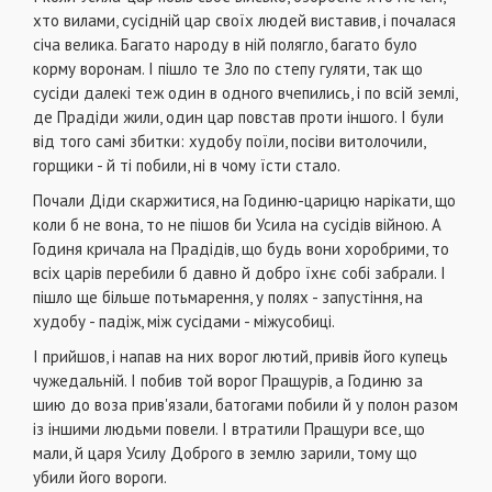
хто вилами, сусідній цар своїх людей виставив, і почалася
січа велика. Багато народу в ній полягло, багато було
корму воронам. І пішло те Зло по степу гуляти, так що
сусіди далекі теж один в одного вчепились, і по всій землі,
де Прадіди жили, один цар повстав проти іншого. І були
від того самі збитки: худобу поїли, посіви витолочили,
горщики - й ті побили, ні в чому їсти стало.
Почали Діди скаржитися, на Годиню-царицю нарікати, що
коли б не вона, то не пішов би Усила на сусідів війною. А
Годиня кричала на Прадідів, що будь вони хоробрими, то
всіх царів перебили б давно й добро їхнє собі забрали. І
пішло ще більше потьмарення, у полях - запустіння, на
худобу - падіж, між сусідами - міжусобиці.
І прийшов, і напав на них ворог лютий, привів його купець
чужедальній. І побив той ворог Пращурів, а Годиню за
шию до воза прив'язали, батогами побили й у полон разом
із іншими людьми повели. І втратили Пращури все, що
мали, й царя Усилу Доброго в землю зарили, тому що
убили його вороги.