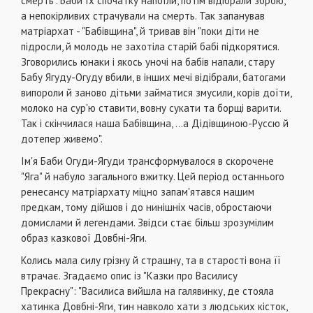
смерть". Баби їх спочатку напоїли, потім відібрали зброю,
а непокірливих страчували на смерть. Так запанував
матріархат - "Бабівщина", й тривав він "поки діти не
підросли, й молодь не захотіла старій бабі підкорятися.
Зговорились юнаки і якось уночі на бабів напали, стару
Бабу Ягуду-Огуду вбили, в інших мечі відібрали, батогами
випороли й заново дітьми займатися змусили, корів доїти,
молоко на сур'ю ставити, вовну сукати та борщі варити.
Так і скінчилася наша Бабівщина, ...а Дідівщиною-Руссю й
дотепер живемо".
Ім'я Баби Огуди-Ягуди трансформувалося в скорочене
"Яга" й набуло загального вжитку. Цей період останнього
ренесансу матріархату міцно запам'ятався нашим
предкам, тому дійшов і до нинішніх часів, обростаючи
домислами й легендами. Звідси стає більш зрозумілим
образ казкової Довбні-Яги.
Колись мала силу грізну й страшну, та в старості вона її
втрачає. Згадаємо опис із "Казки про Василису
Прекрасну": "Василиса вийшла на галявинку, де стояла
хатинка Довбні-Яги, тин навколо хати з людських кісток,