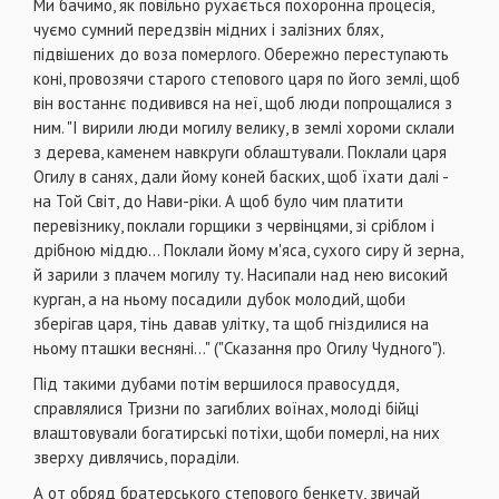
Ми бачимо, як повільно рухається похоронна процесія,
чуємо сумний передзвін мідних і залізних блях,
підвішених до воза померлого. Обережно переступають
коні, провозячи старого степового царя по його землі, щоб
він востаннє подивився на неї, щоб люди попрощалися з
ним. "І вирили люди могилу велику, в землі хороми склали
з дерева, каменем навкруги облаштували. Поклали царя
Огилу в санях, дали йому коней баских, щоб їхати далі -
на Той Світ, до Нави-ріки. А щоб було чим платити
перевізнику, поклали горщики з червінцями, зі сріблом і
дрібною міддю... Поклали йому м'яса, сухого сиру й зерна,
й зарили з плачем могилу ту. Насипали над нею високий
курган, а на ньому посадили дубок молодий, щоби
зберігав царя, тінь давав улітку, та щоб гніздилися на
ньому пташки весняні..." ("Сказання про Огилу Чудного").
Під такими дубами потім вершилося правосуддя,
справлялися Тризни по загиблих воїнах, молоді бійці
влаштовували богатирські потіхи, щоби померлі, на них
зверху дивлячись, пораділи.
А от обряд братерського степового бенкету, звичай