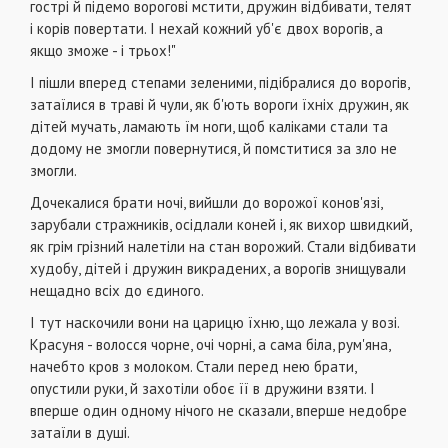
гострі й підемо ворогові мстити, дружин відбивати, телят
і корів повертати. І нехай кожний уб'є двох ворогів, а
якщо зможе - і трьох!"
І пішли вперед степами зеленими, підібралися до ворогів,
затаїлися в траві й чули, як б'ють вороги їхніх дружин, як
дітей мучать, ламають їм ноги, щоб каліками стали та
додому не змогли повернутися, й помститися за зло не
змогли.
Дочекалися брати ночі, вийшли до ворожої конов'язі,
зарубали стражників, осідлали коней і, як вихор швидкий,
як грім грізний налетіли на стан ворожий. Стали відбивати
худобу, дітей і дружин викрадених, а ворогів знищували
нещадно всіх до єдиного.
І тут наскочили вони на царицю їхню, що лежала у возі.
Красуня - волосся чорне, очі чорні, а сама біла, рум'яна,
начебто кров з молоком. Стали перед нею брати,
опустили руки, й захотіли обоє її в дружини взяти. І
вперше один одному нічого не сказали, вперше недобре
затаїли в душі.