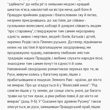
"здіймати" до неба ріг із хмільним медом і кращий
шматок м'яса, наколотий на вістря меча, щоб Боги й
Пращури прийняли дарунок і благословили їжу й питво,
незримо приєднавшись до застілля, де співаки -
гусельники-велесовичі, кобзарі й домрачі співають людям
"про старовину", стверджуючи тим самим нерозривну
єдність живих і мертвих, людей і Богів, батьків і дітей,
окремих Родів і всіх Племен руських. Дотепер, піднімаючи
келих на застіллі й проголошуючи заздоровниці, ми
продовжуємо чудову, наповнену глибоким змістом
традицію наших Пращурів, і любимо слухати народні пісні,
знаходячи тим самим почуття єдності й сили.
Наповнений своєрідною романтикою переказ про те, як
Руси, живучи колись у багатому краю, пішли з
прабатьківщини в пошуках Земного Раю - країни, де ніхто
не вмирає. Про це згадується й у "Велесовій книзі": "Рід
слов'ян пішов у ту землю, де сонце спить уночі, де багато
трави на густих луках, а ріки рибою повні, й де ніхто не
вмирає" (дощ. 9-Б). У "Сказанні про древню Русину" також
описується, як руси, залишивши Пращурський край, пішли