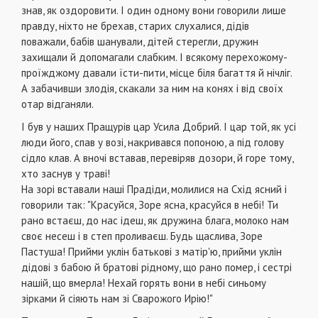
знав, як оздоровити. І один одному вони говорили лише
правду, ніхто не брехав, старих слухалися, дідів
поважали, бабів шанували, дітей стерегли, дружин
захищали й допомагали слабким. І всякому перехожому-
проїжджому давали їсти-пити, місце біля багаття й нічліг.
А забачивши злодія, скакали за ним на конях і від своїх
отар відганяли.
І був у наших Пращурів цар Усила Добрий. І цар той, як усі
люди його, спав у возі, накривався попоною, а під голову
сідло клав. А вночі вставав, перевіряв дозори, й горе тому,
хто заснув у траві!
На зорі вставали наші Прадіди, молилися на Схід ясний і
говорили так: "Красуйся, Зоре ясна, красуйся в небі! Ти
рано встаєш, до нас ідеш, як дружина блага, молоко нам
своє несеш і в степ проливаєш. Будь щаслива, Зоре
Пастуша! Прийми уклін батькові з матір'ю, прийми уклін
дідові з бабою й братові рідному, що рано помер, і сестрі
нашій, що вмерла! Нехай горять вони в небі синьому
зірками й сіяють нам зі Сварожого Ирію!"