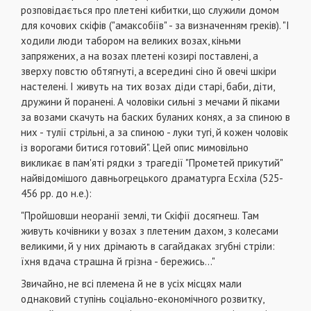
розповідається про плетені кибитки, що служили домом
для кочових скіфів ("амаксобіїв" - за визначенням греків). "І
ходили люди табором на великих возах, кіньми
запряжених, а на возах плетені козирі поставлені, а
зверху повстю обтягнуті, а всередині сіно й овечі шкіри
настелені. І живуть на тих возах діди старі, баби, діти,
дружини й поранені. А чоловіки сильні з мечами й піками
за возами скачуть на баских буланих конях, а за спиною в
них - тулії стрільні, а за спиною - луки тугі, й кожен чоловік
із ворогами битися готовий". Цей опис мимовільно
викликає в пам'яті рядки з трагедії "Прометей прикутий"
найвідомішого давньогрецького драматурга Есхіла (525-
456 рр. до н.е.):
"Пройшовши неоранії землі, ти Скіфії досягнеш. Там
живуть кочівники у возах з плетеним дахом, з колесами
великими, й у них дрімають в сагайдаках згубні стріли:
їхня вдача страшна й грізна - бережись..."
Звичайно, не всі племена й не в усіх місцях мали
однаковий ступінь соціально-економічного розвитку,