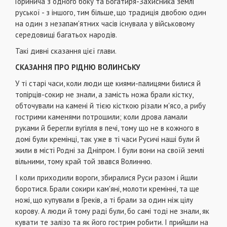
Горинича з одного боку та Богатиря-Захисника землі
руської - з іншого, тим більше, що традиція двобою один
на один з незапам'ятних часів існувала у військовому
середовищі багатьох народів.
Такі дивні сказання цієї глави.
СКАЗАННЯ ПРО РІДНЮ ВОЛИНСЬКУ
У ті старі часи, коли люди ще киями-палицями билися й
топірців-сокир не знали, а замість ножа брали кістку,
обточували на камені й тією кісткою різали м'ясо, а рибу
гострими каменями потрошили; коли дрова ламали
руками й берегли вугілля в печі, тому що не в кожного в
домі були кремінці, так уже в ті часи Русичі наші були й
жили в місті Родні за Дніпром. І були вони на своїй землі
вільними, тому край той звався Волинню.
І коли приходили вороги, збиралися Руси разом і йшли
боротися. Брали сокири кам'яні, молоти кремінні, та ще
ножі, що купували в Греків, а ті брали за один ніж цілу
корову. А люди й тому раді були, бо самі тоді не знали, як
кувати те залізо та як його гострим робити. І прийшли на