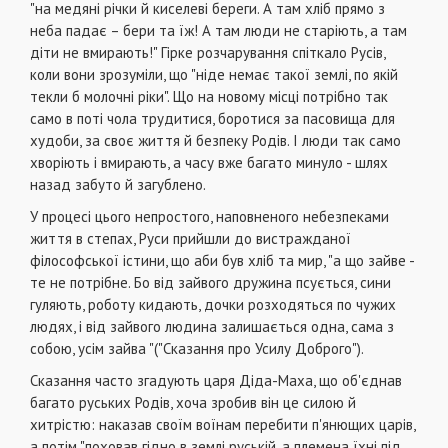
"на медяні річки й киселеві береги. А там хліб прямо з
неба падає – бери та їж! А там люди не старіють, а там
діти не вмирають!" Гірке розчарування спіткало Русів,
коли вони зрозуміли, що "ніде немає такої землі, по якій
текли б молочні ріки". Що на новому місці потрібно так
само в поті чола трудитися, боротися за пасовища для
худоби, за своє життя й безпеку Родів. І люди так само
хворіють і вмирають, а часу вже багато минуло - шлях
назад забуто й загублено.
У процесі цього непростого, наповненого небезпеками
життя в степах, Руси прийшли до вистражданої
філософської істини, що аби був хліб та мир, "а що зайве -
те не потрібне. Бо від зайвого дружина псується, сини
гуляють, роботу кидають, дочки розходяться по чужих
людях, і від зайвого людина залишається одна, сама з
собою, усім зайва "("Сказання про Усилу Доброго").
Сказання часто згадують царя Діда-Маха, що об'єднав
багато руських Родів, хоча зробив він це силою й
хитрістю: наказав своїм воїнам перебити п'янющих царів,
а потім "поховав гідно в землі руській, а племена їхні під