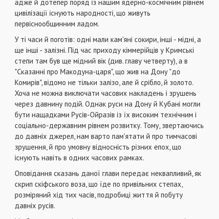
адже й дотепер поряд із нашим ядерно-космічним рівнем
цивілізації існують народності, що живуть
первіснообщинним ладом.
У ті часи й поготів: одні мали кам'яні сокири, інші - мідні, а
ще інші - залізні. Під час приходу кіммерійців у Кримські
степи там був ще мідний вік (див. главу четверту), а в
"Сказанні про Макодуна-царя", що жив на Дону "до
Комирів", відомо не тільки залізо, але й срібло, й золото.
Хоча не можна виключати часових накладень і зрушень
через давнину подій. Однак руси на Дону й Кубані могли
бути нащадками Русів-Ойразів із їх високим технічним і
соціально-державним рівнем розвитку. Тому, звертаючись
до давніх джерел, нам варто пам'ятати й про тимчасові
зрушення, й про умовну відносність різних епох, що
існують навіть в одних часових рамках.
Оповідання сказань даної глави передає неквапливий, як
скрип скіфського воза, що їде по привільних степах,
розміряний хід тих часів, подробиці життя й побуту
давніх русів.