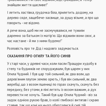
знайшли життя щасливе!"
І летить ластівка, грудочка біла, прилетить додому, на
дерево сяде, защебече-засвище, за душу візьме, а про що
говорить - не відомо.
А рече вона, щоб ми не засмучувалися, не тужили
даремно за батьком із матір'ю. Що віджили вони своє, а
час настане - й ми з ними будемо!"
Розповість про те Дід і надовго задумається.
СКАЗАННЯ ПРО ОГИЛУ ТА ЙОГО СИНІВ
У старі часи, у древні часи, коли пасли Пращури худобу в
степу та будинків не споруджували, був царем у них
Огила Чудний. І був цар той сильний, як два воли, що
дерев'яним плугом землю орють, і був він сильний, як два
жеребці, що з возом пшениці по горах скачуть, скачуть без
передиху, без утоми, в піні летять із возом важким, а дух
перевести не хочуть. Такий був цар Огила Чудний - віз за
задок однією рукою брав, із колії глибокої витягав і скраю
ставив, так що коні на нього оберталися й силі тій