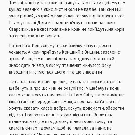
Там квіти цвітуть, ніколи не в'януть, там птахи щебечуть у
кущах зелених, з яких лист ніколи не падає. Там син мій
живе рідний, котрий у бою склав голову від недруга злого.
І там усі наші Діди й Прадіди в'яжуть снопи на полях
Сварожих, а на свої поля вже ніколи не прийдуть, на корів
та овець своїх не глянуть.
І в тім Раю-Ирії ясному птахи взимку живуть, весни
чекають. А коли прийдуть Кришний з Вишнім, зазеленіє
трава й зацвітуть вишні, летять додому під дах свій,
знаходять гніздо, в якому пташенят минулого року
виводили й готуються цього літа ще виводити.
Летять шпаки й жайворонки, летять ластівки й співають-
щебечуть, а про що - ми не розуміємо. А щебечуть вони
слово ясне, несуть нам привіт із Того Світу від родичів, що
пішли ганяти череди сині в Наві, а про нас пам'ятають і
хочуть сказати слово добре, хочуть допомогти, вберегти
від зла. І говорять вони птахам-вісницям: "Ви летіть,
пташечки малі, летіть додому й несіть звісточку, та
скажіть синам і дочкам, щоб не плакали за нами, не
тривожилися. Ми своє віджили, відстраждали, а тепер