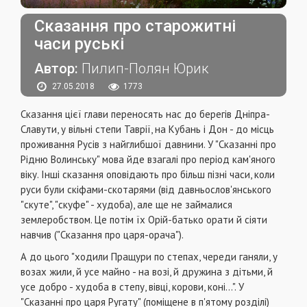
Сказання про старожитні
часи руські
Автор:
Пилип-Полян Юрик
27.05.2018
1773
Сказання цієї глави переносять нас до берегів Дніпра-
Славути, у вільні степи Таврії, на Кубань і Дон - до місць
проживання Русів з найглибшої давнини. У "Сказанні про
Рідню Волинську" мова йде взагалі про період кам'яного
віку. Інші сказання оповідають про більш пізні часи, коли
руси були скіфами-скотарями (від давньослов'янського
"скуте", "скуфе" - худоба), але ще не займалися
землеробством. Це потім їх Орій-батько орати й сіяти
навчив ("Сказання про царя-орача").
А до цього "ходили Пращури по степах, череди ганяли, у
возах жили, й усе майно - на возі, й дружина з дітьми, й
усе добро - худоба в степу, вівці, корови, коні...". У
"Сказанні про царя Ругату" (поміщене в п'ятому розділі)