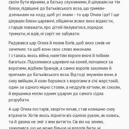
своїм бути вірними, а батьку слухняними, й цілували на тім
бляхи, підвішені до батьківського воза, що гриміли-
дзенькали на ходу, щоб усі знали - то цар Огила їде! І ще
цілували бляхи царевичі, обіцяючи всяке лихо відвести,
старців поважати, про дітей піклуватися, порядок
тримати, ні вдів, ні сиріт не забувати.
Радувався цар Огила й молив Богів, щоб лихо синів не
зачепило та щоб вони своє слово виконали.
І сталась якось війна, налетіли вороги вночі й побили
багатьох. Підхопилися царевичі на коней, погналися за
ворогами, відбили бранців, а самих ворогів захопили й
пригнали до батьківського воза. Відтоді змужніли вони, в
силу ввійшли, й коли боролися з ворогами в січі жорстокій,
один за одного міцно стояли, а недругів кігтили, як соколи,
й вершника могли одним ударом до самого сідла
розрубати.
А цар Огила постарів, хворіти почав, став колишню силу
втрачати. Хотів якось підняти віз однією рукою, як колись,
та й двома не зміг з ями витягти. Сів він на землю,
зажурився, що не може більше ні ворогів бити, ні