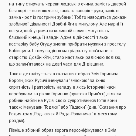
на тину стирчать черепи людські з очима, замість дверей
біля воріт - ноги людські, замість запорів - руки, замість
замка - рот із гострими зубами". Тобто наводяться докази
злобливої діяльності Довбні-Яги в минулому. Але марні її
потуги, щоб утримати колишній вплив і могутність -
близький кінець її влади. Адже в дійсності тільки
постарілу бабу Огуду змогли прибрати мужики з престолу
Бабівщини. І тому падіння матріархату, пов'язане зі
старістю Довбні-Яги, стало настільки радісною подією,
що запам'яталося на довгі часи для Дідівщини.
Також деталізується в сказаннях образ Змія Горинича.
Вороги, яких Русичі іменували "зміюкою" за їхню
спритність і раптовість нападу, в якісь історичні часи
перебували за рікою Горинню (притока Прип'яті), відкіля
робили набіги на Русів. Своїх супротивників Готів вони
також іменували "Годяки" або "Гадюки" (див. "Сказання про
Родич-град, Род-князя й Рода-Рожанича " в десятому
розділі).
Пізніше збірний образ ворога персоніфікувався в Змія