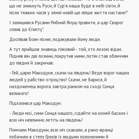
що не зникнуть Руси, й Сур'я наша буде в небі сіяти, й
після тяжких часів у землі новій ще ліпше життя настане!"
І залишився Русами Рибний Януш правити, а цар Сварог
сплив до Єгипту".
Доспівав Боян пісню, подякували йому люди.
А тут прийшов знавець гілковий - той, хто лозою відає.
Підняв він дві лозини, покрутив ними, потім став обличчям
до півдня й закричав:
- Гей, царю Макодуне, скачи на південь! Веде ворог наших
людей у рабство-отроцтво! Скачи, не барися, й
наздоженеш ворога завтра ранком на сході Сонця
великого!
Підхопився цар Макодун:
- Люди мої, сини Сонця нашого, сідайте на коней баских і
всю ніч невпинно летіть на південь!
Помчали Макодуни, всю ніч скакали, а рано-вранці
побачили в степу Греків із людьми полоненими й