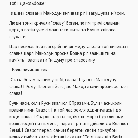
тобі, Даждьбоже!
Із цими словами Макодун випивав ріг і закушував м'ясом.
Люди тричі кричали "славу" Богам, потім тричі славили
царя, а потім уже сідали їсти-пити та Бояна-співака
слухати.
Цар посилав Боянові срібний ріг меду, а коли той випивав і
славив царя, Макодун просив Бояна ріг залишити на
пам'ять і заспівати їм думу про старовину.
І Боян починав так:
"Слава Богам нашим у небі, слава! І цареві Макодуну
слава! І Роду-Племені його, що Макодунами прозивається,
слава!
Були часи, коли Руси звалися Ойразами. Були часи, коли
правив ними Сварог. І в той час земля здригнулась і до
води пішла. І Сварог-цар на лодіях по морю бурхливому
повів людей на південь, і через три дні дійшли до Великої
Землі. І Сварог перед самим берегом своїм тризубом
велику рибу з хвиль дістав і сказав: "То є знак від Богів,