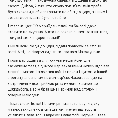
тому що земля Макодунова слалася від Дінця й Дону до
самого Дніпра, й тим, хто скраю жив, п'ять днів треба
було скакати, щоби потрапити на обід до царя, а іншим і
зовсім десять днів було потрібно.
І говорив цар: "Хто прийде - сідай, хліба-солі дамо,
платити не змусимо. А хто не захоче з нами залишитися,
тому всі шляхи-дороги вільні!"
І йшли всякі люди до царя, сідали праворуч за стіл як
гості. А ті, що ліворуч сиділи, всі звалися Макодунами.
І коли цар сідав за стіл, служки несли йому ціле
засмажене теля, від якого цар захалявним ножем відрізав
ліпший шматок. І підходив воїн із мечем і щитом, а інший -
з рогом, наповненим медом-сур'єю. Наколював цар на
вістря меча м'ясо, приймав ріг із медом і здіймав до
Даждьбога, а воїн брав щит і тримав над столом, і
говорив Макодун:
- Благослови, Боже! Прийми ріг наш і степову їжу, яку
маємо, захисти люд свій щитом і мечем від ворогів
усіляких! Слава тобі, Свароже! Слава тобі, Перуне! Слава