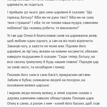
царювати, як годиться.
І прийшли до нього два сини-царевичі й сказали: "Що
горюєш, батьку? Хіба ми не руки твої? Хіба ми не сила
твоя страшна? І хіба ти не голова наша мудра, сивинами
побілена? Що скажеш робити, те виконаємо!"
Устав цар Огила й благословив синів на царювання, велів,
щоб любили один одного, а сам на віз поліз відпочити.
Закинув ногу, а залізти не може вже. Підняли його
царевичі, як пір'їнку, вклали на килими оксамитні, обклали
навкруги подушками й сказали: "Сиди тепер, батьку, на
возі своєму гримучому й будь нашим главою". Порадів цар
за синів своїх, та незабаром і помер.
Поклали його сини в сани багаті, прикрасили квітами.
Забили в бубни, скликаючи людей на похорон, на
поховання велике царське.
І вирили люди могилу велику, в землі хороми склали з
дерева, каменями навколо облаштували. Поклали царя
Огилу в санях, а разом з ним - коней його баских, щоб їхав