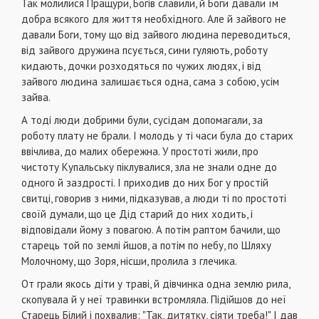
Так молилися Пращури, Богів славили, й Боги давали їм
добра всякого для життя необхідного. Але й зайвого не
давали Боги, тому що від зайвого людина переводиться,
від зайвого дружина псується, сини гуляють, роботу
кидають, дочки розходяться по чужих людях, і від
зайвого людина залишається одна, сама з собою, усім
зайва.
А тоді люди добрими були, сусідам допомагали, за
роботу плату не брали. І молодь у ті часи була до старих
ввічлива, до малих обережна. У простоті жили, про
чистоту Купальську піклувалися, зла не знали одне до
одного й заздрості. І приходив до них Бог у простій
свитці, говорив з ними, підказував, а люди ті по простоті
своїй думали, що це Дід старий до них ходить, і
відповідали йому з повагою. А потім раптом бачили, що
старець той по землі йшов, а потім по небу, по Шляху
Молочному, що Зоря, нісши, пролила з глечика.
От грали якось діти у траві, й дівчинка одна землю рила,
скопувала й у неї травинки встромляла. Підійшов до неї
Старець Білий і похвалив: "Так, дитятку, сіяти треба!" І дав