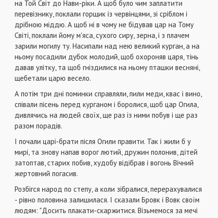
на Той Світ до Нави-ріки. А щоб було чим заплатити
перевізнику, поклали горщик із червінцями, зі сріблом і
дрібною міддю. А щоб ні в чому не бідував цар на Тому
Світі, поклали йому м'яса, сухого сиру, зерна, і з плачем
зарили могилу ту. Насипали над нею великий курган, а на
ньому посадили дубок молодий, щоб охороняв царя, тінь
давав улітку, та щоб гніздилися на ньому пташки весняні,
щебетали царю весело.
А потім три дні поминки справляли, пили меди, квас і вино,
співали пісень перед курганом і боролися, щоб цар Огила,
дивлячись на людей своїх, ще раз із ними побув і ще раз
разом порадів.
І почали царі-брати після Огили правити. Так і жили б у
мирі, та знову напав ворог лютий, дружин полонив, дітей
затоптав, старих побив, худобу відібрав і вогонь Вічний
жертовний погасив.
Розбігся народ по степу, а коли зібралися, перерахувалися
- рівно половина залишилася. І сказали Бровк і Вовк своїм
людям: "Досить плакати-скаржитися. Візьмемося за мечі