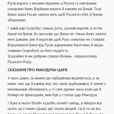
Русів вороги з мечами мідними, а Русичі їх кам'яними
сокирами били. Відійшли вороги й напали на Греків. Тоді
Греки дали Русам залізні мечі, щоб Русичі й себе, й Греків
обороняли.
І завів цар Скоробуг сильну рать, здолав ворогів, а потім
пішов на Греків, бо прознав, що Греки не тільки йому залізні
мечі давали, але й ворогам, щоб Русь сильною не ставала.
Відкупилися Греки від Русів дарунками багатими, й люди
славили Скоробуга за його мудрість.
Згадаймо й ми добрим словом Волинь - першооснову
Руського Роду.
СКАЗАННЯ ПРО МАКОДУНА-ЦАРЯ
У часи давні, за якими ще найдавніші видніються, а за
ними такі, що й камінь від тих часів зруйнувався, й земля з
могильників обсипалася, у ті самі древні часи, коли ще й
Комирі не приходили, жив-був у степах цар Макодун.
І було в нього безліч худоби, коней і овець, а ліворуч від
нього за столом сідало дві тисячі людей, та й то не всі,