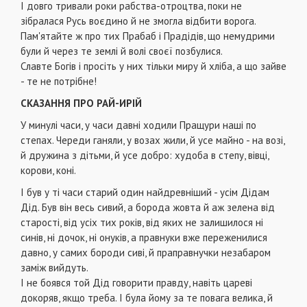
І довго тривали роки рабства-отроцтва, поки не
зібралася Русь воєдино й не змогла відбити ворога.
Пам'ятайте ж про тих Прабаб і Прадідів, що немудрими
були й через те землі й волі своєї позбулися.
Славте Богів і просіть у них тільки миру й хліба, а що зайве
- те не потрібне!
СКАЗАННЯ ПРО РАЙ-ИРІЙ
У минулі часи, у часи давні ходили Пращури наші по
степах. Череди ганяли, у возах жили, й усе майно - на возі,
й дружина з дітьми, й усе добро: худоба в степу, вівці,
корови, коні.
І був у ті часи старий один найдревніший - усім Дідам
Дід. Був він весь сивий, а борода жовта й аж зелена від
старості, від усіх тих років, від яких не залишилося ні
синів, ні дочок, ні онуків, а правнуки вже переженилися
давно, у самих бороди сиві, й праправнучки незабаром
заміж вийдуть.
І не боявся той Дід говорити правду, навіть цареві
докоряв, якщо треба. І була йому за те повага велика, й