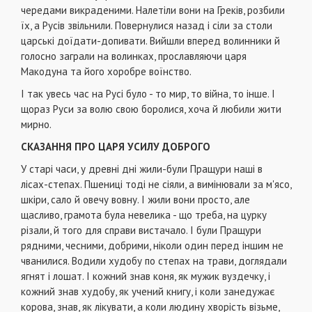
чередами викраденими. Налетіли вони на Греків, розбили
їх, а Русів звільнили. Повернулися назад і сіли за столи
царські доїдати-допивати. Вийшли вперед волинники й
голосно заграли на волинках, прославляючи царя
Макодуна та його хоробре воїнство.
І так увесь час на Русі було - то мир, то війна, то інше. І
щораз Руси за волю свою боролися, хоча й любили жити
мирно.
СКАЗАННЯ ПРО ЦАРЯ УСИЛУ ДОБРОГО
У старі часи, у древні дні жили-були Пращури наші в
лісах-степах. Пшениці тоді не сіяли, а вимінювали за м'ясо,
шкіри, сало й овечу вовну. І жили вони просто, але
щасливо, грамота була невелика - що треба, на цурку
різали, й того для справи вистачало. І були Пращури
рядними, чесними, добрими, ніколи один перед іншим не
чванилися. Водили худобу по степах на трави, доглядали
ягнят і лошат. І кожний знав коня, як мужик вуздечку, і
кожний знав худобу, як учений книгу, і коли занедужає
корова, знав, як лікувати, а коли людину хворість візьме,