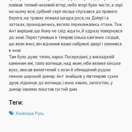
повiвав теплий низовий вiтер, небо вгорi було чисте, а зорi
на ньому яснi, срiбний серп мiсяця спускався до правого
берега, на травах лежала щедра роса, на Днiпрi i в
затоках, прокидаючись, весело перекликались птахи. Тож
Ант вирiшив, що йому не слiд ждати, й одразу повернувся
до хижi. Переступивши в темрявi кiлька кам'яних схiдцiв,
що вели вниз, вiн вiдчинив важкi набряклi дверi i опинився
в хижi.
Там було дуже тепло, парко. Посерединi, у викладенiй
камiнням ямi, тлiло вогнище, над яким, нiби велике кiнське
вухо, звисав виплетений з лози й обмащений рудою
глиною широкий димар. Ант знайшов у пiвтемрявi сухих
дров, пiдкинув до вогнища, i воно ожило, загоготiло, у
димар хвилею покотив густий дим.
Теги:
Київська Русь