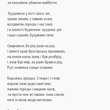
за поколiння дбаючи майбутнi.
Трудилися у потi своїх чiл,
орали землю, ставили оселi,
воздвигли городи i частокiл
i в клопотi буденних трудних дiл
сади садили, будували села.
Сварилися, бо рiд iшов на рiд
i плем'я кров братерську проливало,
на князя князь iшов, i був розбрiд,
i знов був мир, за рало брався рiд,
Русi знамена сонце осявало.
Боролись предки. З моря i степiв
ворожi хижi орди налiтали,
палили городи i нищили засiв,
та проти них вставала тьма списiв,
мечi iз пiхов люди витягали.