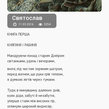
Святослав
11.03.2016
3254
КНИГА ПЕРША
КНЯГИНЯ I РАБИНЯ
Мандруючи понад старим Днiпром
свiтанками, удень i вечорами,
вночi, пiд чистим зоряним шатром,
перед вогнем, що руки грiв теплом,
я думкою летiв через тумани.
Туди, в минувшину далеких днiв,
коли дiди, забутi й незабутнi,
уперше стали мiж високих гiр,
оглянули широкий виднозiр,