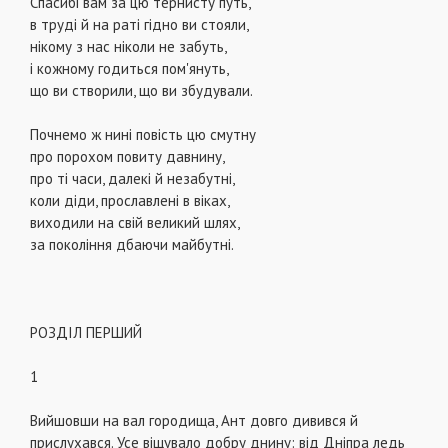
Спасибi вам за цю тернисту путь,
в трудi й на ратi гiдно ви стояли,
нiкому з нас нiколи не забуть,
i кожному годиться пом'януть,
що ви створили, що ви збудували.
Почнемо ж нинi повiсть цю смутну
про порохом повиту давнину,
про тi часи, далекi й незабутнi,
коли дiди, прославленi в вiках,
виходили на свiй великий шлях,
за поколiння дбаючи майбутнi.
РОЗДIЛ ПЕРШИЙ
1
Вийшовши на вал городища, Ант довго дивився й
прислухався. Усе вiщувало добру днину: вiд Днiпра ледь