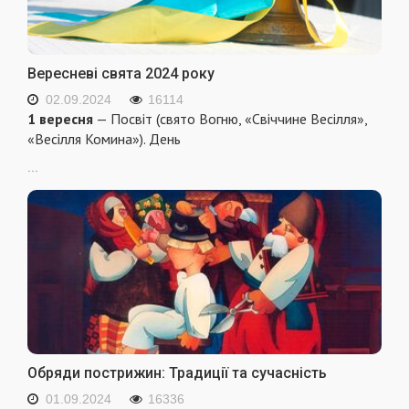
Вересневі свята 2024 року
02.09.2024
16114
1 вересня
— Посвіт (свято Вогню, «Свіччине Весілля»,
«Весілля Комина»). День
...
Обряди пострижин: Традиції та сучасність
01.09.2024
16336