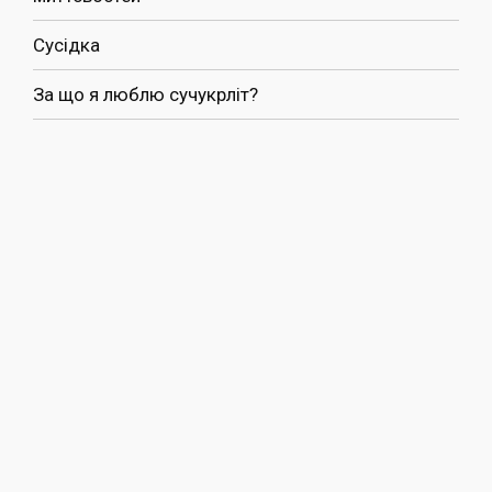
Сусідка
За що я люблю сучукрліт?