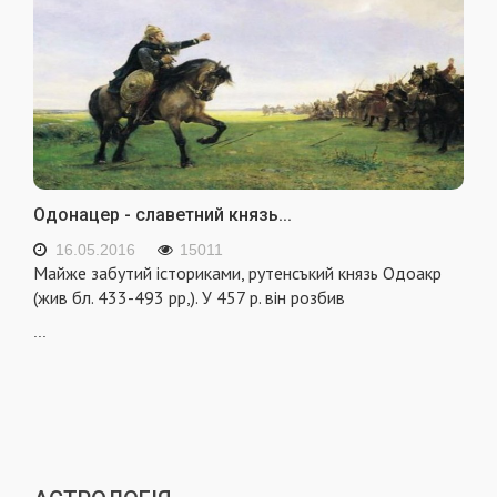
Одонацер - славетний князь...
16.05.2016
15011
Майже забутий істориками, рутенсъкий князь Одоакр
(жив бл. 433-493 рр,). У 457 р. він розбив
...