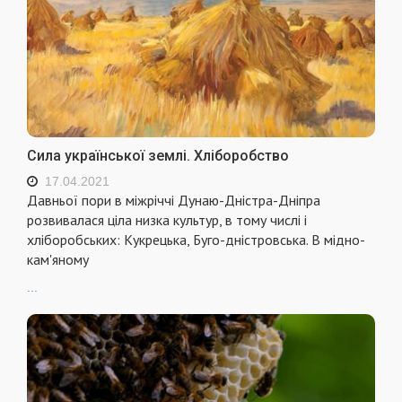
Сила української землі. Хліборобство
17.04.2021
Давньої пори в міжріччі Дунаю-Дністра-Дніпра
розвивалася ціла низка культур, в тому числі і
хліборобських: Кукрецька, Буго-дністровська. В мідно-
кам'яному
...