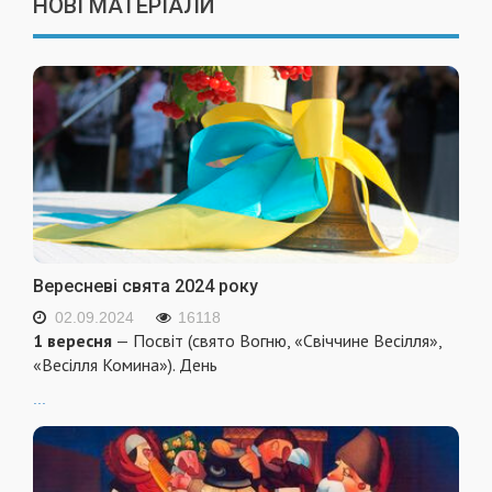
НОВІ МАТЕРІАЛИ
Вересневі свята 2024 року
02.09.2024
16118
1 вересня
— Посвіт (свято Вогню, «Свіччине Весілля»,
«Весілля Комина»). День
...