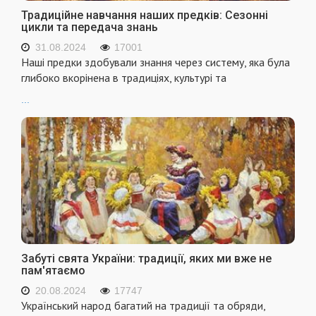
Традиційне навчання наших предків: Сезонні
цикли та передача знань
31.08.2024
17001
Наші предки здобували знання через систему, яка була
глибоко вкорінена в традиціях, культурі та
...
Забуті свята України: традиції, яких ми вже не
пам'ятаємо
20.08.2024
17747
Український народ багатий на традиції та обряди,