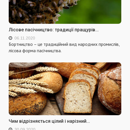
Лісове пасічництво: традиції пращурів...
06.11.2020
Бортництво – це традиційний вид народних промислів,
лісова форма пасічництва.
Чим відрізняється цілий і нарізний...
30.09.2020