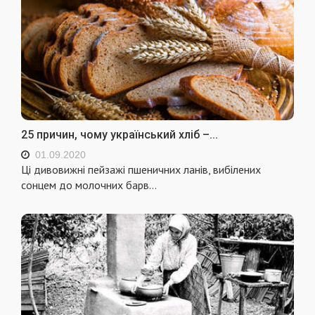
25 причин, чому український хліб –...
01.09.2020
Ці дивовижні пейзажі пшеничних ланів, вибілених
сонцем до молочних барв…