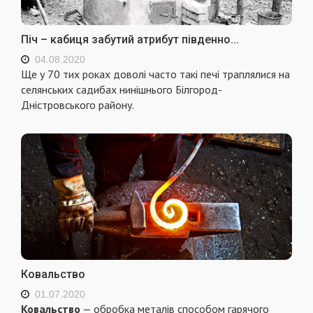
Піч – кабиця забутий атрибут південно...
04.08.2020
Ще у 70 тих роках доволі часто такі печі траплялися на
селянських садибах нинішнього Білгород-
Дністровського району.
Ковальство
01.07.2020
Ковальство
— обробка металів способом гарячого