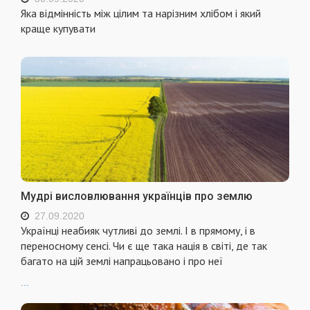
Яка відмінність між цілим та нарізним хлібом і який
краще купувати
Мудрі висловлювання українців про землю
27.09.2020
Українці неабияк чутливі до землі. І в прямому, і в
переносному сенсі. Чи є ще така нація в світі, де так
багато на цій землі напрацьовано і про неї
...