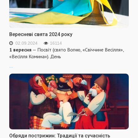
Вересневі свята 2024 року
02.09.2024
16114
1 вересня
— Посвіт (свято Вогню, «Свіччине Весілля»,
«Весілля Комина»). День
...
Обряди пострижин: Традиції та сучасність