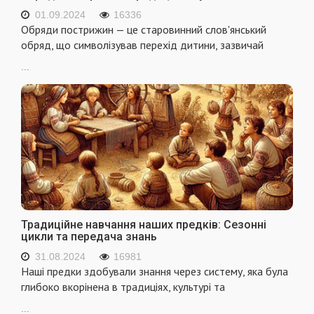
01.09.2024
16336
Обряди пострижин — це старовинний слов'янський
обряд, що символізував перехід дитини, зазвичай
...
Традиційне навчання наших предків: Сезонні
цикли та передача знань
31.08.2024
16981
Наші предки здобували знання через систему, яка була
глибоко вкорінена в традиціях, культурі та
...