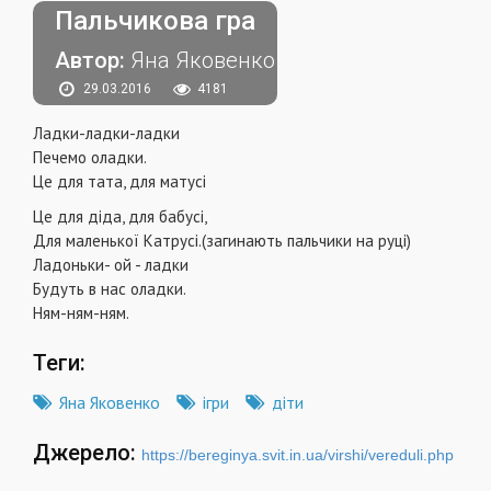
Пальчикова гра
Автор:
Яна Яковенко
29.03.2016
4181
Ладки-ладки-ладки
Печемо оладки.
Це для тата, для матусі
Це для діда, для бабусі,
Для маленької Катрусі.(загинають пальчики на руці)
Ладоньки- ой - ладки
Будуть в нас оладки.
Ням-ням-ням.
Теги:
Яна Яковенко
ігри
діти
Джерело:
https://bereginya.svit.in.ua/virshi/vereduli.php