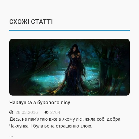
СХОЖІ СТАТТІ
Чаклунка з букового лісу
28.03.2016
2764
Десь, не пам'ятаю вже в якому лісі, жила собі добра
Чаклунка. І була вона страшенно злою.
...