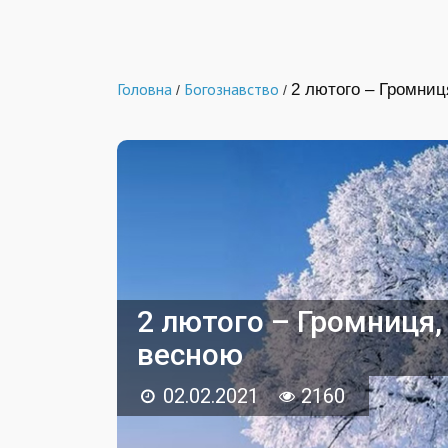
Головна
Богознавство
2 лютого – Громниц
/
/
2 лютого – Громниця, 
весною
02.02.2021
2160