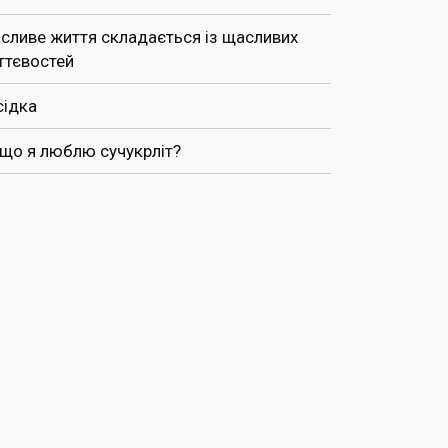
сливе життя складається із щасливих
ттєвостей
сідка
 що я люблю сучукрліт?