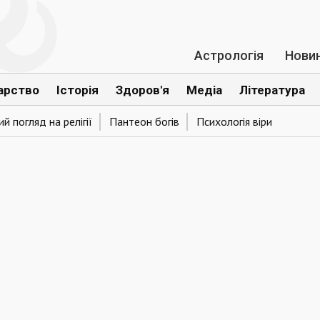
Астрологія
Нови
арство
Історія
Здоров'я
Медіа
Література
й погляд на релігії
Пантеон богів
Психологія віри