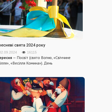
ресневі свята 2024 року
02.09.2024
16115
ересня
— Посвіт (свято Вогню, «Свіччине
ілля», «Весілля Комина»). День