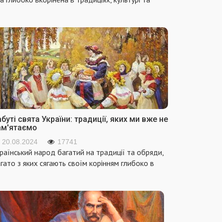
буті свята України: традиції, яких ми вже не
ам'ятаємо
20.08.2024
17741
раїнський народ багатий на традиції та обряди,
гато з яких сягають своїм корінням глибоко в