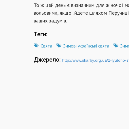
То ж цей день є визначним для жіночої ма
вольовими, якщо „йдете шляхом Перуниці”
ваших задумів.
Теги:
Свята
Зимові українські свята
Зимо
Джерело:
http://www.skarby.org.ua/2-lyutoho-