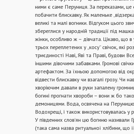
ними є саме Перуниця. За переказами, це 
побачити блискавку. Як маленьке „відзерк
великі та малі вогники. Відгуком цього звич
збереглися у народній традиції під машка
жінки, особливо ж – дівчата. Цікаво, що в
трьох переплетених у „косу” свічок, які 
триєдиності Наві, Яві та Праві, будови Все
іншими дівочими забавками. Громові свічк
артефактом. За їхньою допомогою від окр
відвести блискавку чи взагалі грозу. Чи н
хворіючим давали в руки запалену громни
богині прогнати хвороби – вони ж бо тако
демоницями. Вода, освячена на Перуницю,
Водохрещі, і також використовувалась у р
У південних слов’ян цю богиню називали Г
(така сама назва ритуальної хлібини, що її