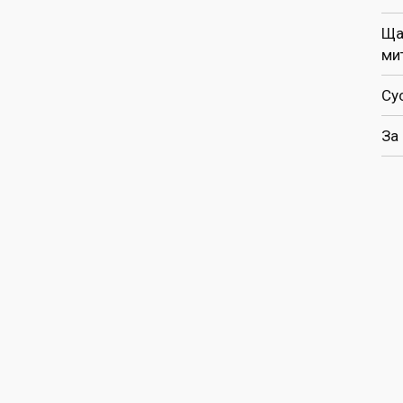
Ща
ми
Су
За