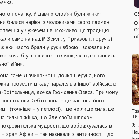
оячка.
ого початку. У давніх слов’ян були жінки-
Об
Вони билися нарівні з чоловиками свого племені
Об
хоплення у чужеземців. Можливо, ця традиція
об
али саме на нашій Землі, у Приазов’ї, поруч зі
кі жінки часто брали у руки зброю і воювали не
...
аємо хоча б уславлених козачок, які відзначились
ної війни.
вона саме Дівчина-Воїн, дочка Перуна, його
жна провести цікаву паралель з іншої арійською
а-Воїтельниця, дочка Громовика-Зевса. При чому
своєї голови. Себто вона – це частина його
иці” (точніше – у пеплосі). І це не лише сила, це і
Тр
жна сильна жінка, що йде своїм шляхом.
ци
 покровителька мудрості, що зображувалась із
Наш
– храм Афіни – так називали з античності і до
бул