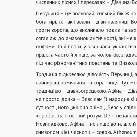
численних піснях і переказах – Дівчина-В
Перуниця – це вольовий, сильний бік Жіноч
богатирі, їх так і звали – діви-паляниці. 
проти ворогів, що викликало подив та за
сягає аж до амазонок античності, які мешк
скіфами. Та й потім, у різні часи, українсь
гірше, а часто й ліпше, за чоловіків, згад
під час різноманітних повстань та Визволь
Традиція підкреслює дівочість Перуниці, 
найперша помічниця та соратниця. Тут мо
традицією – давньогрецькою. Афіна – Дів
не просто дочка – Зевс сам її народив зі 
сутності, його „жіноча аніма”, „Зевс у спідн
хоробрість, і гострий розум. Це – незале
Невипадково, Афіна – не лише воїн, але й
символом цієї чесноти – совою. Atheneum 