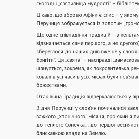
сьогодні „святилища мудрості” – бібліотеки
Цікаво, що зброєю Афіни є спис – у якому
Перуниця зображується із золотим „громо
Ще одне співпадіння традицій – з кельтам
відзначається саме першого, а не другого
збереглося до наших днів вже не у слов’янс
Бригіти”. Ця „свята” – насправді „замасков
шанується, зокрема, як покровителька реме
ковалі в усі часи в усіх міфах були пов’я
божествами.
Отак вічна Традиція відзеркалюється у вір
З дня Перуниці у слов’ян починалися зак
важкого „хтонічного” місяця, про який я 
до теплого Сонечка… до першої весняної
блискавкою впаде на Землю.