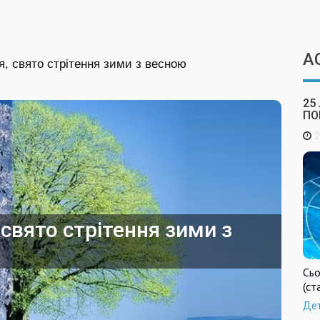
А
я, свято стрітення зими з весною
25
ПО
2
свято стрітення зими з
Сьо
(ст
Де