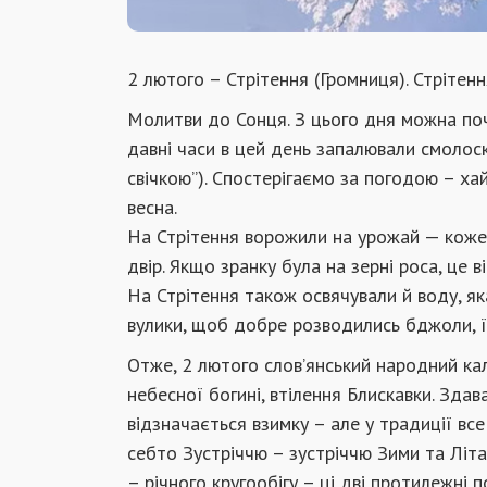
2 лютого – Стрітення (Громниця). Стрітен
Молитви до Сонця. З цього дня можна почи
давні часи в цей день запалювали смолос
свічкою”). Спостерігаємо за погодою – ха
весна.
На Стрітення ворожили на урожай — кожен
двір. Якщо зранку була на зерні роса, це 
На Стрітення також освячували й воду, я
вулики, щоб добре розводились бджоли, її
Отже, 2 лютого слов’янський народний ка
небесної богині, втілення Блискавки. Зда
відзначається взимку – але у традиції вс
себто Зустріччю – зустріччю Зими та Літа
– річного кругообігу – ці дві протилежні п