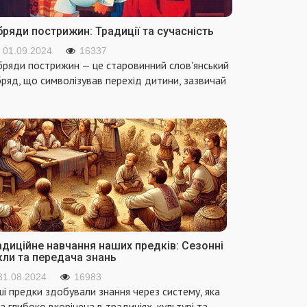
ряди пострижин: Традиції та сучасність
01.09.2024
16337
ряди пострижин — це старовинний слов'янський
ряд, що символізував перехід дитини, зазвичай
адиційне навчання наших предків: Сезонні
кли та передача знань
31.08.2024
16983
і предки здобували знання через систему, яка
а глибоко вкорінена в традиціях, культурі та