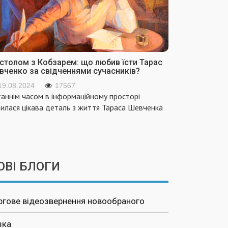
 столом з Кобзарем: що любив їсти Тарас
вченко за свідченнями сучасників?
19.08.2024
17567
аннім часом в інформаційному просторі
вилася цікава деталь з життя Тараса Шевченка
ОВІ БЛОГИ
ргове відеозвернення новообраного
зка