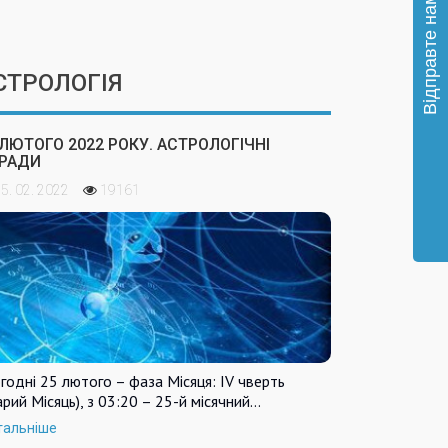
СТРОЛОГІЯ
 ЛЮТОГО 2022 РОКУ. АСТРОЛОГІЧНІ
РАДИ
5. 02. 2022
19161
годні 25 лютого – фаза Місяця: IV чверть
арий Місяць), з 03:20 – 25-й місячний…
тальніше