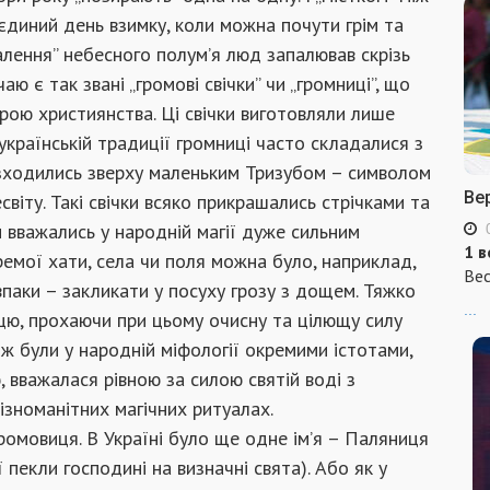
єдиний день взимку, коли можна почути грім та
алення” небесного полум’я люд запалював скрізь
аю є так звані „громові свічки” чи „громниці”, що
рою християнства. Ці свічки виготовляли лише
 українській традиції громниці часто складалися з
розходились зверху маленьким Тризубом – символом
Ве
світу. Такі свічки всяко прикрашались стрічками та
и вважались у народній магії дуже сильним
1 в
емої хати, села чи поля можна було, наприклад,
Вес
авпаки – закликати у посуху грозу з дощем. Тяжко
...
цю, прохаючи при цьому очисну та цілющу силу
ж були у народній міфології окремими істотами,
 вважалася рівною за силою святій воді з
ізноманітних магічних ритуалах.
ромовиця. В Україні було ще одне ім’я – Паляниця
 пекли господині на визначні свята). Або як у