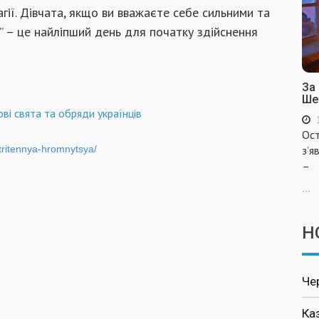
гії. Дівчата, якщо ви вважаєте себе сильними та
 – це найліпший день для початку здійснення
За
Ше
ві свята та обряди українців
Ост
stritennya-hromnytsya/
з’я
–
...
Н
Че
Ка