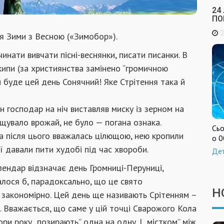
24
ПО
2
ня Зими з Весною («Зимобор»).
нати вивчати пісні-веснянки, писати писанки. В
кипи (за християнства замінено “громичною
й буде цей день Сонячний! Яке Стрітення така й
 господар на ніч виставляв миску із зерном на
віщувало врожай, не було — погана ознака.
Сьо
ка після цього вважалась цілющою, нею кропили
о 0
 давали пити худобі під час хвороби.
Де
лендар відзначає день Громниці-Перуниці,
валося б, парадоксально, що це свято
Н
е закономірно. Цей день ще називають Срітенням –
. Вважається, що саме у цій точці Сварожого Кола
ори року „позирають” одна на одну. І „містком” між