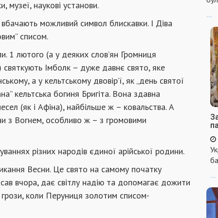
, музеї, наукові установи.
...
 вбачають можливий символ блискавки. І Діва
вим” списом.
и. 1 лютого (а у деяких слов’ян Громниця
) святкують Імболк – дуже давнє свято, яке
ькому, а у кельтському двовір’ї, як „день святої
ана” кельтська богиня Бригіта. Вона здавна
сел (як і Афіна), найбільше ж – ковальства. А
За
зани з Вогнем, особливо ж – з громовими
п
Ук
уваннях різних народів єдиної арійської родини.
ба
ликання Весни. Це свято на самому початку
...
писав вчора, дає світлу надію та допомагає дожити
 грози, коли Перуниця золотим списом-