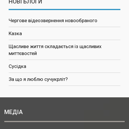
НОВІ БЛОГИ
Чергове відеозвернення новообраного
Казка
Щасливе життя складається із щасливих
миттєвостей
Сусідка
За що я люблю сучукрліт?
МЕДІА