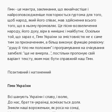
Гімн - це мантра, заклинання, що якнайчастіше і
найрозповсюдженіше повторюється гуртома для того,
щоб народ, який його співає, мав здійснення всього
того, що в ньому промовляє. Це пісня-возвеличення
народу, його духу, віри в нинішнє і майбутнє. Оскільки
той, що зараз є, Гімн України за змістовністю не є саме
тим за призначенням, а більш виконує функцію реквієму:
"душу й тіло ми положим" і програмування на очікування
загибелі: "ще не вмерла...", постільки пропоную свій
варіант тексту, яким має бути справжній наш Гімн.
Позитивний і натхненний
Гімн України
Всі шанують України і славу, і волю,
До нас, браття-українці, всміхається доля.
Зникли наші вороженьки, як роса на сонці,