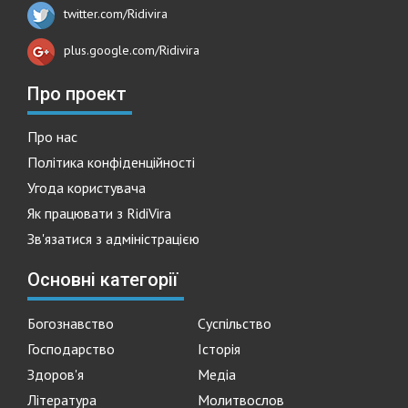
twitter.com/Ridivira
plus.google.com/Ridivira
Про проект
Про нас
Політика конфіденційності
Угода користувача
Як працювати з RidiVira
Зв'язатися з адміністрацією
Основні категорії
Богознавство
Суспільство
Господарство
Історія
Здоров'я
Медіа
Література
Молитвослов