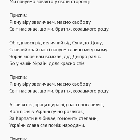
Ми пануємо завзято у своїй сторонці.
Приспів:
Рідну віру звеличаєм, маємо свободу
Світ нас знає, що ми, браття, козацького роду.
Об'єднався рід величний від Сяну до Дону,
Славний край наш і пануєм славно ми у ньому.
Чорне море нам всміхає, дід Дніпро радіє.
Бо у нашій Україні доля красно спіє.
Приспів:
Рідну віру звеличаєм, маємо свободу
Світ нас знає, що ми, браття, козацького роду.
А завзяття, праця щира рід наш прославляє,
Волі пісня в Україні гучно розлягає,
За Карпати відібиває, гомонить степами,
України слава сяє поміж народами.
Приспів: