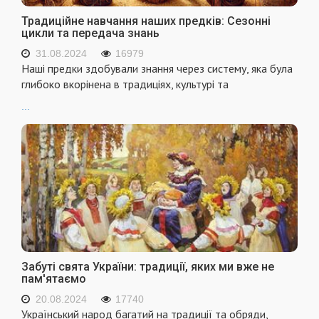
Традиційне навчання наших предків: Сезонні
цикли та передача знань
31.08.2024
16979
Наші предки здобували знання через систему, яка була
глибоко вкорінена в традиціях, культурі та
...
Забуті свята України: традиції, яких ми вже не
пам'ятаємо
20.08.2024
17740
Український народ багатий на традиції та обряди,