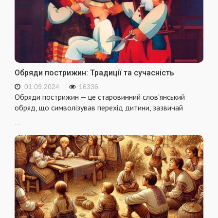
Обряди пострижин: Традиції та сучасність
01.09.2024
16336
Обряди пострижин — це старовинний слов'янський
обряд, що символізував перехід дитини, зазвичай
...