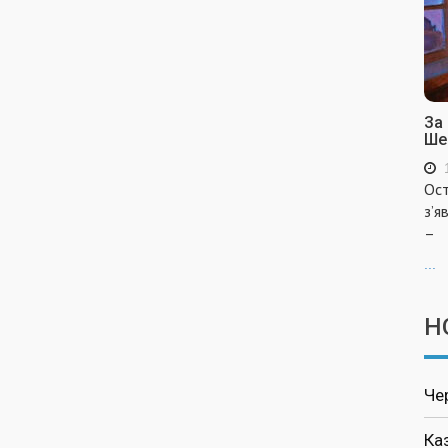
За
Ше
Ост
з’я
–
...
Н
Че
Ка