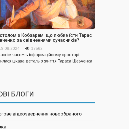
 столом з Кобзарем: що любив їсти Тарас
вченко за свідченнями сучасників?
19.08.2024
17562
аннім часом в інформаційному просторі
вилася цікава деталь з життя Тараса Шевченка
ОВІ БЛОГИ
ргове відеозвернення новообраного
зка