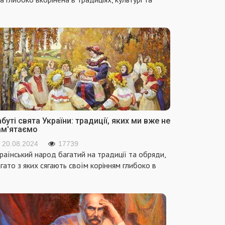
буті свята України: традиції, яких ми вже не
ам'ятаємо
20.08.2024
17739
раїнський народ багатий на традиції та обряди,
гато з яких сягають своїм корінням глибоко в