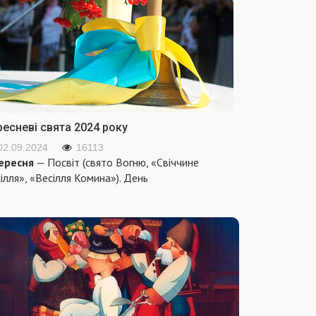
ресневі свята 2024 року
02.09.2024
16113
ересня
— Посвіт (свято Вогню, «Свіччине
ілля», «Весілля Комина»). День