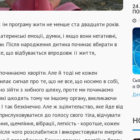
24
ПО
2
є їм програму жити не менше ста двадцяти років.
атеринські емоції, думки, і якщо вони негативні,
ини. Після народження дитина починає вбирати в
все, що відбувається впродовж її життя,
 починаємо хворіти. Але й тоді не кожен
Сьо
лає сигнал про те, що не все, що носимо в собі,
о 0
но зійти з хибного шляху, проте ми починаємо
Де
, які шкодять тому чи іншому органу, викликаючи
І так безкінечно. Але ж зцілительство, яке йде від
прислуховуватися до голосу свого тіла, відчувати
Н
ння, щемління, вібрації, легкість - коротше, кожен
ісля чого розслабитися і використовувати енергію