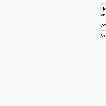
Ща
ми
Су
За