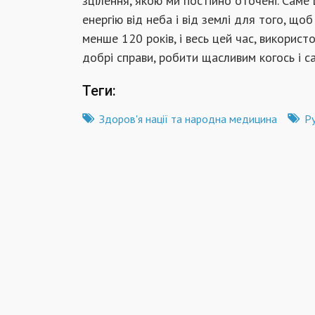
зцілення, якою ми постійно оточені. Сам
енергію від неба і від землі для того, що
менше 120 років, і весь цей час, використ
добрі справи, робити щасливим когось і 
Теги:
Здоров'я нації та народна медицина
Р