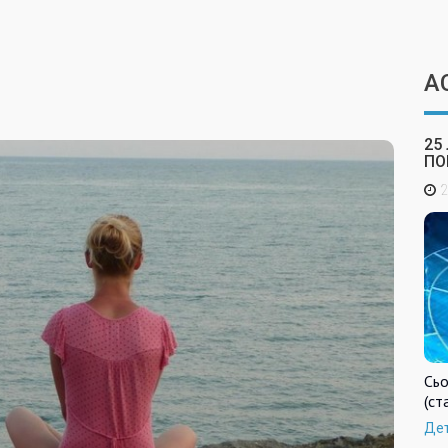
А
25
ПО
2
Сьо
(ст
Де