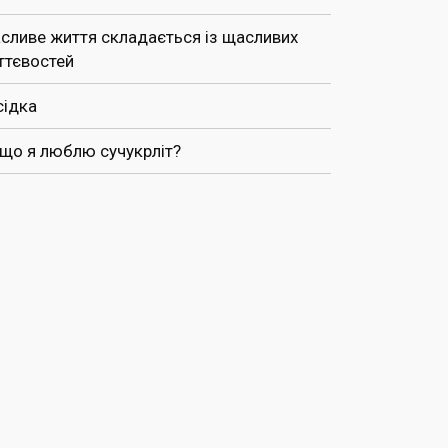
сливе життя складається із щасливих
ттєвостей
сідка
 що я люблю сучукрліт?