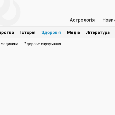
Астрологія
Нови
арство
Історія
Здоров'я
Медіа
Література
а медицина
Здорове харчування