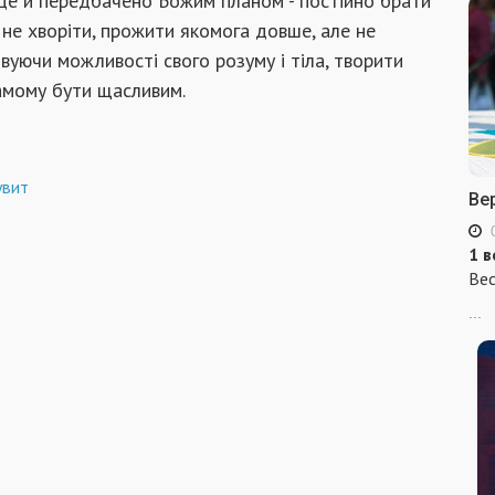
е це й передбачено Божим планом - постійно брати
б не хворіти, прожити якомога довше, але не
овуючи можливості свого розуму і тіла, творити
самому бути щасливим.
увит
Ве
1 в
Вес
...