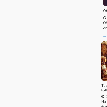
Об
Об
об
...
Тр
ци
Наш
бул