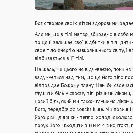
Бог створює своїх дітей здоровими, зада
Але ми ще в тілі матері вбираємо в себе м
то це й залишає свої відбитки в тілі дит
своє тіло енергію навколишнього світу, і 
відбивається в її тілі.
На жаль, ми цього не відчуваємо, поки не
задумується над тим, що це його тіло поси
відповідає Божому плану. Нам би своєчас
глушити біль у своєму тілі різними ліками
новий біль, який ми також глушимо ліками. 
Бога, передбачає зовсім інше. Ми повинні 
його різні ділянки - тепло, холод, околюва
порух його і входити з НИМИ в контакт, п