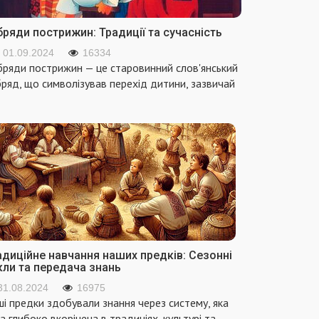
ряди пострижин: Традиції та сучасність
01.09.2024
16334
ряди пострижин — це старовинний слов'янський
ряд, що символізував перехід дитини, зазвичай
адиційне навчання наших предків: Сезонні
кли та передача знань
31.08.2024
16975
і предки здобували знання через систему, яка
а глибоко вкорінена в традиціях, культурі та