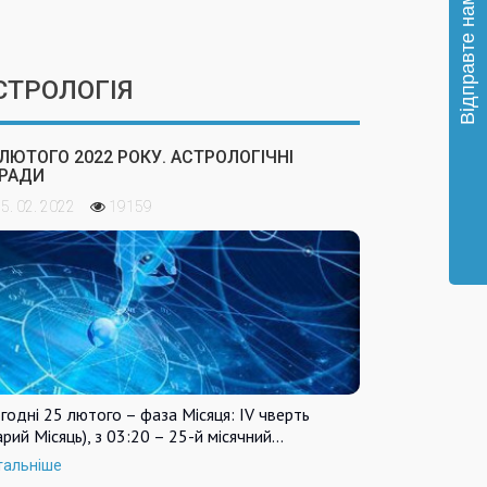
СТРОЛОГІЯ
 ЛЮТОГО 2022 РОКУ. АСТРОЛОГІЧНІ
РАДИ
5. 02. 2022
19159
годні 25 лютого – фаза Місяця: IV чверть
арий Місяць), з 03:20 – 25-й місячний…
тальніше