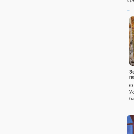
...
За
п
Ук
ба
...