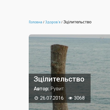
Головна
Здоров'я
Зцілительство
/
/
Зцілительство
Автор:
Рувит
26.07.2016
3068