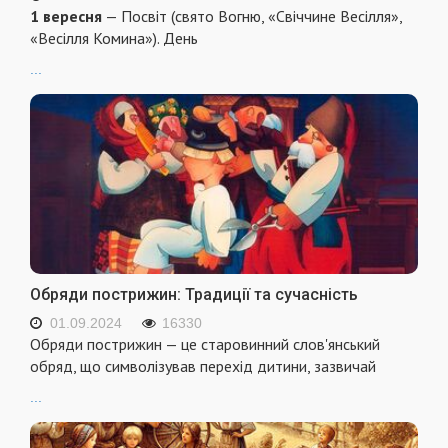
1 вересня
— Посвіт (свято Вогню, «Свіччине Весілля»,
«Весілля Комина»). День
...
Обряди пострижин: Традиції та сучасність
01.09.2024
16330
Обряди пострижин — це старовинний слов'янський
обряд, що символізував перехід дитини, зазвичай
...