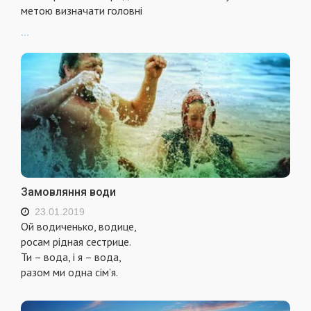
метою визначати головні
...
Замовляння води
23.01.2019
Ой водиченько, водице,
росам рідная сестрице.
Ти – вода, і я – вода,
разом ми одна сім’я.