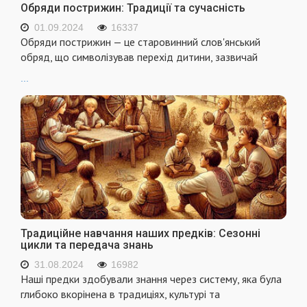
Обряди пострижин: Традиції та сучасність
01.09.2024
16337
Обряди пострижин — це старовинний слов'янський
обряд, що символізував перехід дитини, зазвичай
...
Традиційне навчання наших предків: Сезонні
цикли та передача знань
31.08.2024
16982
Наші предки здобували знання через систему, яка була
глибоко вкорінена в традиціях, культурі та