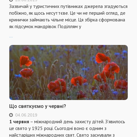
Зазвичай у туристичних путівниках джерела згадуються
побіжно, як щось несуттєве. Це чи не перший огляд, де
кринички займають чільне місце. Ця збірка сформована
як підсумок мандрівок Поділлям у
...
Що святкуємо у червні?
04.06.2019
1 червня
– міжнародний день захисту дітей. З’явилось
це свято у 1925 році. Сьогодні воно є одним з
найстаріших міжнародних свят. Свято заснували з