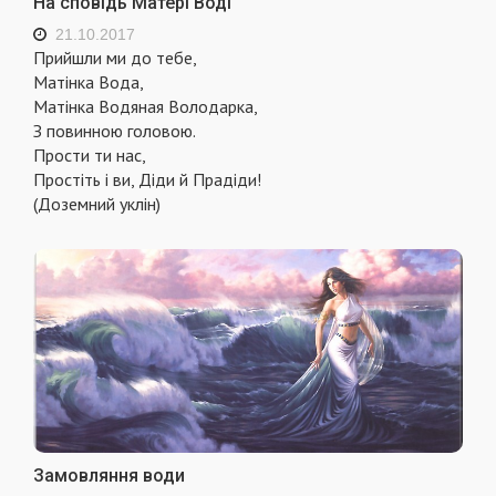
На сповідь Матері Воді
21.10.2017
Прийшли ми до тебе,
Матінка Вода,
Матінка Водяная Володарка,
З повинною головою.
Прости ти нас,
Простіть і ви, Діди й Прадіди!
(Доземний уклін)
Замовляння води