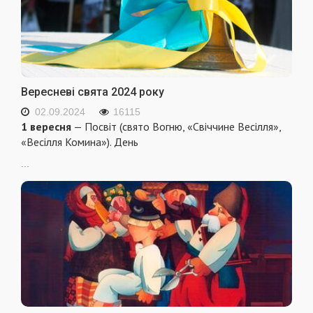
Вересневі свята 2024 року
02.09.2024
16115
1 вересня
— Посвіт (свято Вогню, «Свіччине Весілля»,
«Весілля Комина»). День
...