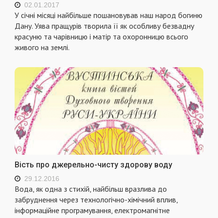
02.01.2017
У січні місяці найбільше пошановував наш народ богиню
Дану. Уява пращурів творила її як особливу безвадну
красуню та чарівницю і матір та охоронницю всього
живого на землі.
Вість про джерельно-чисту здорову воду
29.12.2016
Вода, як одна з стихій, найбільш вразлива до
забруднення через технологічно-хімічний вплив,
інформаційне програмування, електро­магнітне