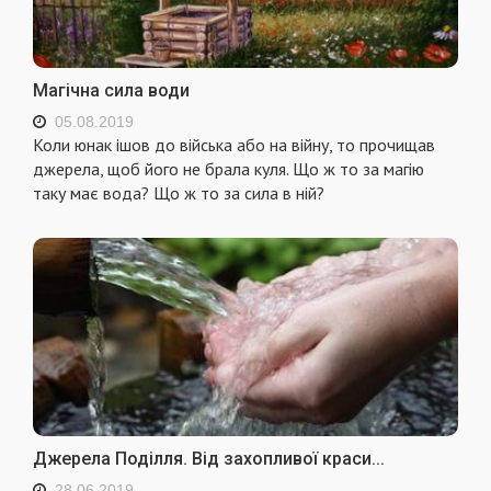
Магічна сила води
05.08.2019
Коли юнак ішов до війська або на війну, то прочищав
джерела, щоб його не брала куля. Що ж то за магію
таку має вода? Що ж то за сила в ній?
Джерела Поділля. Від захопливої краси...
28.06.2019