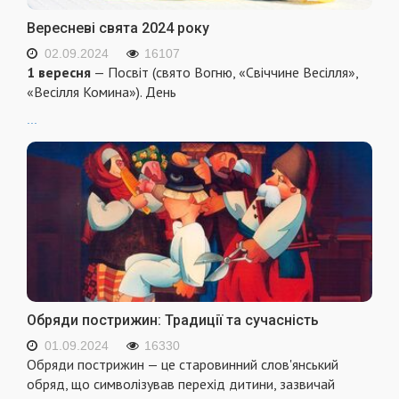
Вересневі свята 2024 року
02.09.2024
16107
1 вересня
— Посвіт (свято Вогню, «Свіччине Весілля»,
«Весілля Комина»). День
...
Обряди пострижин: Традиції та сучасність
01.09.2024
16330
Обряди пострижин — це старовинний слов'янський
обряд, що символізував перехід дитини, зазвичай