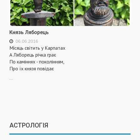
Князь Ляборець
06.06.2016
Місяць світить у Карпатах
А Ляборець річка грає
По каміннях - поколінням,
Про їх князя повідає
...
АСТРОЛОГІЯ