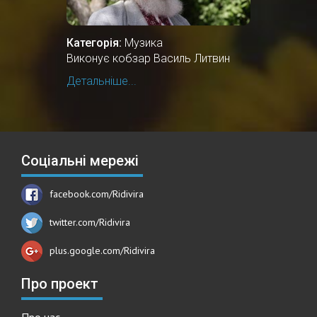
Категорія:
Музика
Виконує кобзар Василь Литвин
Детальніше...
Соціальні мережі
facebook.com/Ridivira
twitter.com/Ridivira
plus.google.com/Ridivira
Про проект