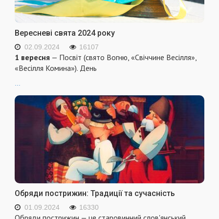
Вересневі свята 2024 року
02.09.2024
16107
1 вересня
— Посвіт (свято Вогню, «Свіччине Весілля»,
«Весілля Комина»). День
...
Обряди пострижин: Традиції та сучасність
01.09.2024
16330
Обряди пострижин — це старовинний слов'янський