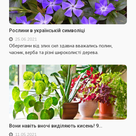
Рослини в українській символіці
25.06.2021
Оберегами від злих сил здавна вважались полин,
часник, верба та різні широколисті дерева.
Вони навіть вночі виділяють кисень! 9...
11.05.2021