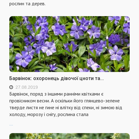
рослин та дерев.
Барвінок: охоронець дівочої цноти та...
27.08.2019
Барвінок, поряд з іншими ранніми квітками є
провісником весни. А оскільки його глянцево-зелене
тверде листя не гине ні влітку від спеки, ні зимою від
холоду, морозу і снігу, рослина стала
...