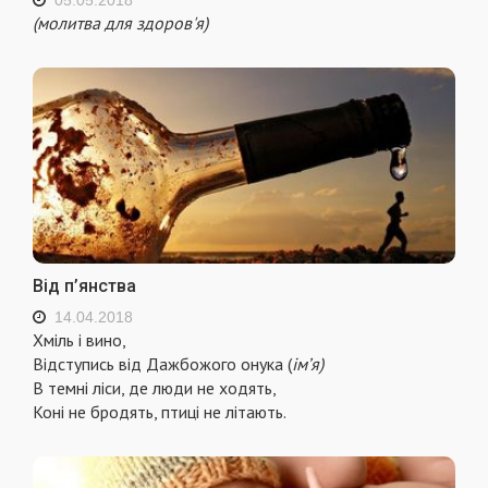
(молитва для здоров'я)
Від п’янства
14.04.2018
Хміль і вино,
Відступись від Дажбожого онука (
ім’я)
В темні ліси, де люди не ходять,
Коні не бродять, птиці не літають.