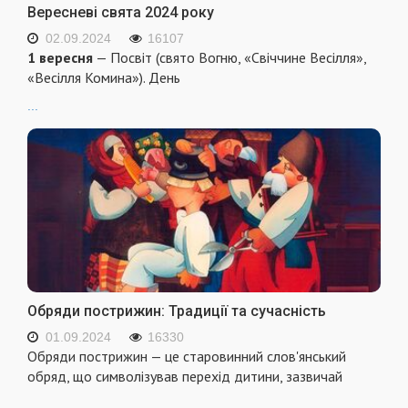
Вересневі свята 2024 року
02.09.2024
16107
1 вересня
— Посвіт (свято Вогню, «Свіччине Весілля»,
«Весілля Комина»). День
...
Обряди пострижин: Традиції та сучасність
01.09.2024
16330
Обряди пострижин — це старовинний слов'янський
обряд, що символізував перехід дитини, зазвичай
...