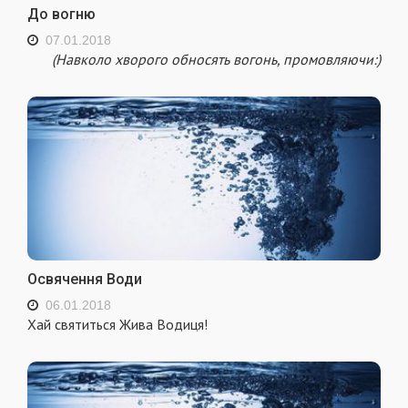
До вогню
07.01.2018
(Навколо хворого обносять вогонь, промовляючи:)
Освячення Води
06.01.2018
Хай святиться Жива Водиця!