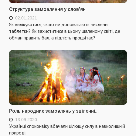
Структура замовляння у слов'ян
02.01.2021
Як вилікуватися, якщо не допомагають численні
таблетки? Як захиститися в цьому шаленому світі, де
обман править бал, а підлість процвітає?
Роль народних замовлянь у зціленні...
13.09.2020
Українці споконвіку вбачали цілющу силу в навколишній
природі.