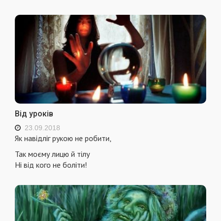
Від уроків
23.09.2018
Як навідліг рукою не робити,
Так моєму лицю й тілу
Ні від кого не боліти!