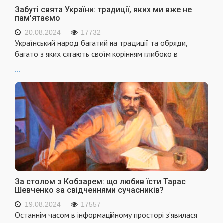
Забуті свята України: традиції, яких ми вже не
пам'ятаємо
20.08.2024
17732
Український народ багатий на традиції та обряди,
багато з яких сягають своїм корінням глибоко в
...
За столом з Кобзарем: що любив їсти Тарас
Шевченко за свідченнями сучасників?
19.08.2024
17557
Останнім часом в інформаційному просторі з’явилася