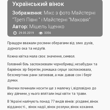
Український вінок
Зображення:
Мікс з фото Майстерні
"Треті Півні " і Майстерні "Маковія"
Автор:
Мішель Іщенко
29.05.2019
3356
Пращури вважали рослини оберагами від злих духів,
дурного ока та недугів.
Кожна квітка мала своє значення, символ.
Головний біль заспокоювали чорнобривці, незабудки та
барвінок зір берегли, ромашка серце заспокоювала,
безсмертник рани загоював, а мак давав сон і беріг
думки.
Віночки починали носити ще з малечку і, відповідно до
віку дівчини, у нього вплітали інші квіти та трави.
В Україні налічують понад 77 видів вінків: різдвяні, вінок
відданості., вінок надії, вінок розлуки, вінок кохання.