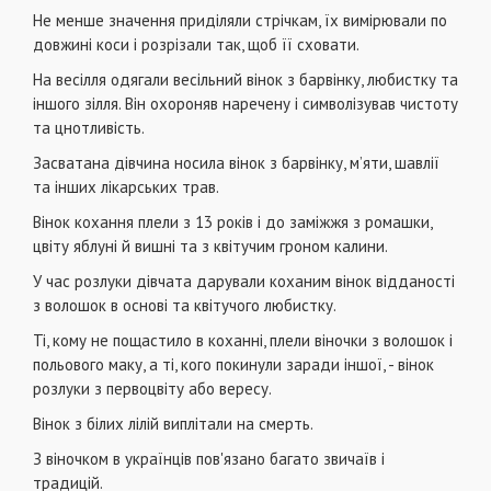
Не менше значення приділяли стрічкам, їх вимірювали по
довжині коси і розрізали так, щоб її сховати.
На весілля одягали весільний вінок з барвінку, любистку та
іншого зілля. Він охороняв наречену і символізував чистоту
та цнотливість.
Засватана дівчина носила вінок з барвінку, м’яти, шавлії
та інших лікарських трав.
Вінок кохання плели з 13 років і до заміжжя з ромашки,
цвіту яблуні й вишні та з квітучим гроном калини.
У час розлуки дівчата дарували коханим вінок відданості
з волошок в основі та квітучого любистку.
Ті, кому не пощастило в коханні, плели віночки з волошок і
польового маку, а ті, кого покинули заради іншої, - вінок
розлуки з первоцвіту або вересу.
Вінок з білих лілій виплітали на смерть.
З віночком в українців пов'язано багато звичаїв і
традицій.