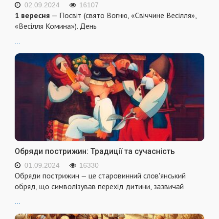
02.09.2024
16107
1 вересня
— Посвіт (свято Вогню, «Свіччине Весілля»,
«Весілля Комина»). День
...
Обряди пострижин: Традиції та сучасність
01.09.2024
16330
Обряди пострижин — це старовинний слов'янський
обряд, що символізував перехід дитини, зазвичай
...