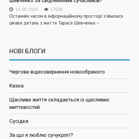
Шевченко за свідченнями сучасників?
19.08.2024
17558
Останнім часом в інформаційному просторі з’явилася
цікава деталь з життя Тараса Шевченка –
...
НОВІ БЛОГИ
Чергове відеозвернення новообраного
Казка
Щасливе життя складається із щасливих
миттєвостей
Сусідка
За що я люблю сучукрліт?