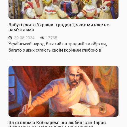
Забуті свята України: традиції, яких ми вже не
пам'ятаємо
20.08.2024
17735
Український народ багатий на традиції та обряди,
багато з яких сягають своїм корінням глибоко в
...
За столом з Кобзарем: що любив їсти Тарас