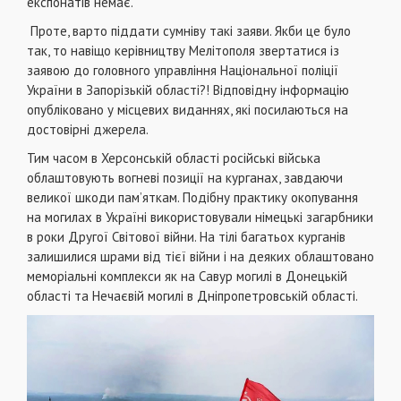
експонатів немає.
Проте, варто піддати сумніву такі заяви. Якби це було
так, то навіщо керівництву Мелітополя звертатися із
заявою до головного управління Національної поліції
України в Запорізькій області?! Відповідну інформацію
опубліковано у місцевих виданнях, які посилаються на
достовірні джерела.
Тим часом в Херсонській області російські війська
облаштовують вогневі позиції на курганах, завдаючи
великої шкоди пам’яткам. Подібну практику окопування
на могилах в Україні використовували німецькі загарбники
в роки Другої Світової війни. На тілі багатьох курганів
залишилися шрами від тієї війни і на деяких облаштовано
меморіальні комплекси як на Савур могилі в Донецькій
області та Нечаєвій могилі в Дніпропетровській області.