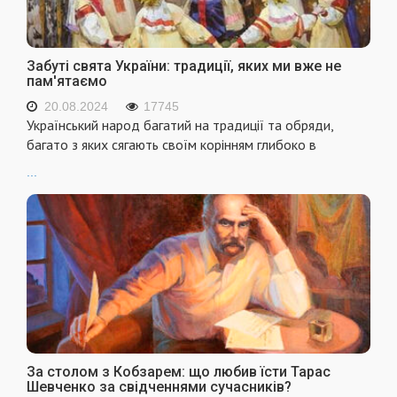
Забуті свята України: традиції, яких ми вже не
пам'ятаємо
20.08.2024
17745
Український народ багатий на традиції та обряди,
багато з яких сягають своїм корінням глибоко в
...
За столом з Кобзарем: що любив їсти Тарас
Шевченко за свідченнями сучасників?