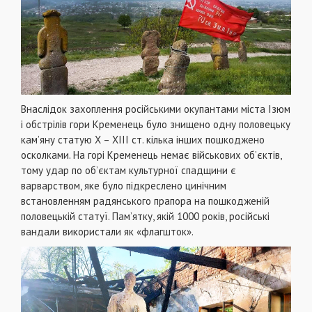
Внаслідок захоплення російськими окупантами міста Ізюм
і обстрілів гори Кременець було знищено одну половецьку
кам’яну статую Х – ХІІІ ст. кілька інших пошкоджено
осколками. На горі Кременець немає військових об’єктів,
тому удар по об’єктам культурної спадщини є
варварством, яке було підкреслено цинічним
встановленням радянського прапора на пошкодженій
половецькій статуї. Пам’ятку, якій 1000 років, російські
вандали використали як «флагшток».