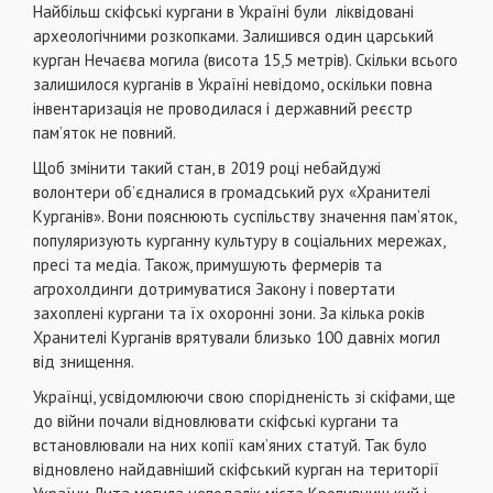
Найбільш скіфські кургани в Україні були ліквідовані
археологічними розкопками. Залишився один царський
курган Нечаєва могила (висота 15,5 метрів). Скільки всього
залишилося курганів в Україні невідомо, оскільки повна
інвентаризація не проводилася і державний реєстр
пам’яток не повний.
Щоб змінити такий стан, в 2019 році небайдужі
волонтери об’єдналися в громадський рух «Хранителі
Курганів». Вони пояснюють суспільству значення пам’яток,
популяризують курганну культуру в соціальних мережах,
пресі та медіа. Також, примушують фермерів та
агрохолдинги дотримуватися Закону і повертати
захоплені кургани та їх охоронні зони. За кілька років
Хранителі Курганів врятували близько 100 давніх могил
від знищення.
Українці, усвідомлюючи свою спорідненість зі скіфами, ще
до війни почали відновлювати скіфські кургани та
встановлювали на них копії кам’яних статуй. Так було
відновлено найдавніший скіфський курган на території