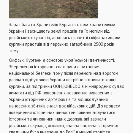
Зараз багато Хранителів Курганів стали хранителями
України і захищають землі предків та їх могили від
російських окупантів, як колись славетні скіфи захищали
кургани праотців від перських загарбників 2500 років
тому.
Скіфські Кургани є основою української ідентичності.
Збереження історичної спадщини є питанням
національної безпеки, тому після перемоги над ворогом
разом з відбудовою України потрібно відновити давні
кургани. За підтримки ООН, ЮНЕСКО в міжнародних судах
вимагати від РФ повернення незаконно вивезених з
України історичних артефактів та відшкодування
нанесених збитків внаслідок військових дій. До процесу
повернення історичних цінностей повинні долучитися
історики та чиновники інших держав, які зазнали
російської окупації, оскільки, значна частина історичної
спадщини була вивезена до Росії в минулі століття.