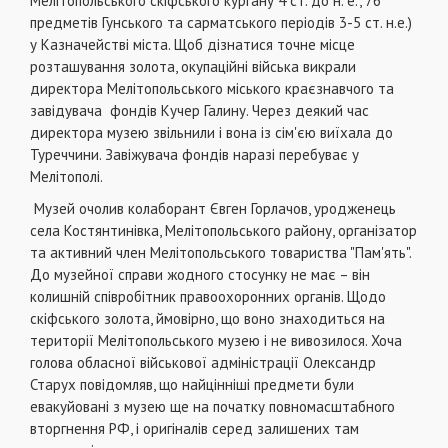
Мелітопольського скіфського кургану 4 ст. до н. е., 76
предметів Гунського та сарматського періодів 3-5 ст. н.е.)
у Казначействі міста. Щоб дізнатися точне місце
розташування золота, окупаційні війська викрали
директора Мелітопольського міського краєзнавчого та
завідувача ​ фондів Кучер Галину. Через деякий час
директора музею звільнили і вона із сім'єю виїхала до
Туреччини. Завіжувача фондів наразі перебуває у
Мелітополі.
Музей очолив колаборант Євген Горлачов, уродженець
села Костянтинівка, Мелітопольського району, організатор
та активний член Мелітопольського товариства "Пам'ять".
До музейної справи жодного стосунку не має – він
колишній співробітник правоохоронних органів. Щодо
скіфського золота, ймовірно, що воно знаходиться на
території Мелітопольського музею і не вивозилося. Хоча
голова обласної військової адміністрації Олександр
Старух повідомляв, що найцінніші предмети були
евакуйовані з музею ще на початку повномасштабного
вторгнення РФ, і оригіналів серед залишених там