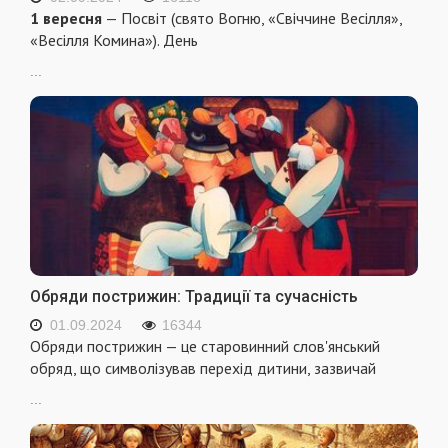
1 вересня
— Посвіт (свято Вогню, «Свіччине Весілля»,
«Весілля Комина»). День
...
Обряди пострижин: Традиції та сучасність
01.09.2024
16344
Обряди пострижин — це старовинний слов'янський
обряд, що символізував перехід дитини, зазвичай
...