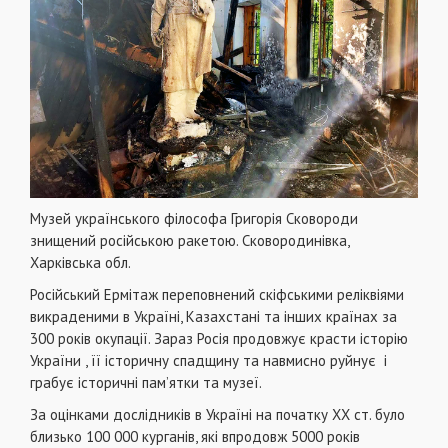
Музей українського філософа Григорія Сковороди
знищений російською ракетою. Сковородинівка,
Харківська обл.
Російський Ермітаж переповнений скіфськими реліквіями
викраденими в Україні, Казахстані та інших країнах за
300 років окупації. Зараз Росія продовжує красти історію
України , її історичну спадщину та навмисно руйнує і
грабує історичні пам’ятки та музеї.
За оцінками дослідників в Україні на початку ХХ ст. було
близько 100 000 курганів, які впродовж 5000 років