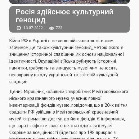
Росія здійснює культурний
геноцид
13.07.2022
723
Війна РФ в Україні є не лише військово-політичним
злочином, це також культурний геноцид, метою якого є
знищення історичної спадщини, як основи національної
ідентичності. Окупаційні війська руйнують історичні
пам’ятки, грабують та знищують музеї чим наносять
непоправну шкоду українській та світовій культурній
спадщині.
Денис Мірошник, колишній співробітник Мелітопольського
міського краєзнавчого музею, учасник повної
інвентаризації фондів музею, повідомив, що в 20-х квітня
солдати РФ увійшли в Мелітопольський краєзнавчий
музей, отримавши доступ до його фондів. Є інформація,
що зараз скіфське золото не знаходиться в музеї.
Скоріше за все, цінності (йдеться про 198 прикрас з