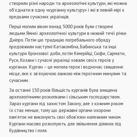
створили різні народи та археологічні культури, які можна
об’єднати в одну «курганну культуру» і які в певній мірі є
предками сучасних українців.
Перші могили віком понад 5000 років були створені
людьми Ямної археологічної культури в нижній течії річки
Дніпро. Потім цю традицію погребального обряду
продовжили наступні Катакомбна, Бабинська та інші
культури бронзової доби, потім Кімерійці, Скіфи, Сармати,
Руси, Козаки і сучасні українці ховали своїх героїв у
курганах. Курган – це могила героя і водночас священне
місце, яке є зв’язуючою ланкою між героїчним минулим та
сучасним.
За останні 150 років більшість курганів була знищена
археологічними розкопками і сільським господарством.
Зараз кургани під захистом Закону, але з кожним роком
їх стає менше, тому що державні органи охорони
пам’яток не виконують свої обов’язки належним чином.
Кургани масово розкопують для звільнення ділянок під
будівництво і поля.