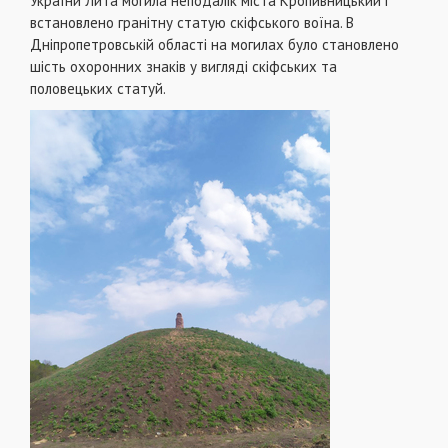
України Лита могила неподалік міста Кропивницький і
встановлено гранітну статую скіфського воїна. В
Дніпропетровській області на могилах було становлено
шість охоронних знаків у вигляді скіфських та
половецьких статуй.