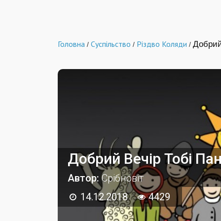
Головна
Суспільство
Різдво Коляди
Добрий
/
/
/
Добрий Вечір Тобі Па
Автор:
Срібновіт
14.12.2018
4429