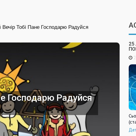
А
 Вечір Тобі Пане Господарю Радуйся
25
ПО
2
не Господарю Радуйся
Сьо
(ст
Де