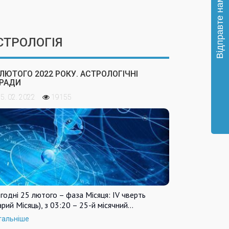
СТРОЛОГІЯ
 ЛЮТОГО 2022 РОКУ. АСТРОЛОГІЧНІ
РАДИ
5. 02. 2022
19155
годні 25 лютого – фаза Місяця: IV чверть
арий Місяць), з 03:20 – 25-й місячний…
тальніше