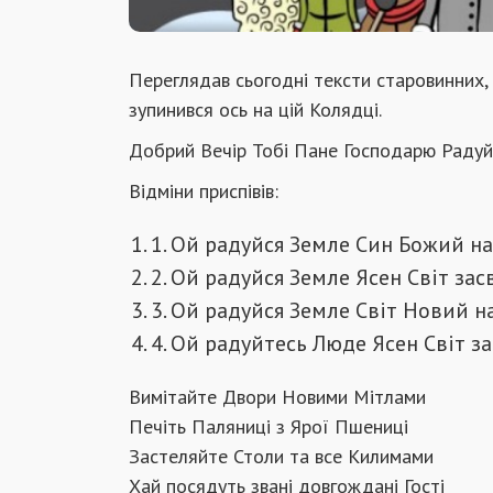
Переглядав сьогодні тексти старовинних,
зупинився ось на цій Колядці.
Добрий Вечір Тобі Пане Господарю Радуй
Відміни приспівів:
1. Ой радуйся Земле Син Божий н
2. Ой радуйся Земле Ясен Світ зас
3. Ой радуйся Земле Світ Новий н
4. Ой радуйтесь Люде Ясен Світ за
Вимітайте Двори Новими Мітлами
Печіть Паляниці з Ярої Пшениці
Застеляйте Столи та все Килимами
Xай посядуть звані довгождані Гості