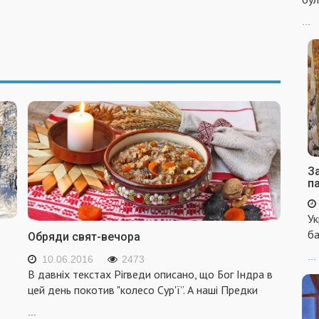
...
За
п
Ук
ба
Обряди свят-вечора
...
10.06.2016
2473
В давніх текстах Рігведи описано, що Бог Індра в
цей день покотив "колесо Сур'ї”. А наші Предки
...