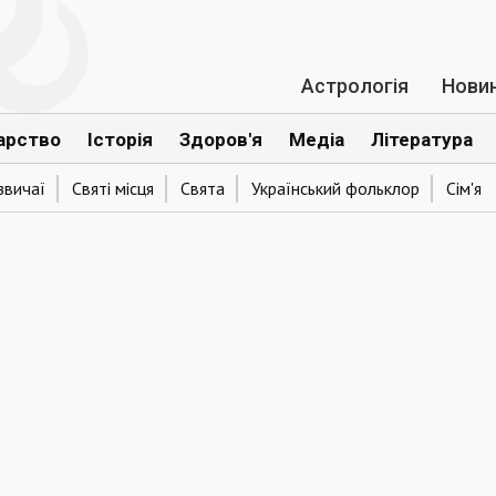
Астрологія
Нови
арство
Історія
Здоров'я
Медіа
Література
звичаї
Святі місця
Свята
Український фольклор
Сім'я