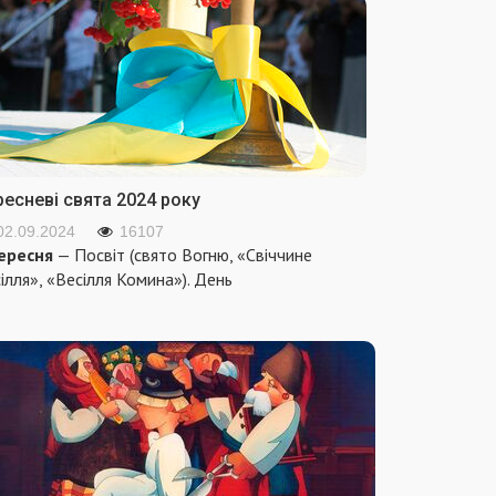
ресневі свята 2024 року
02.09.2024
16107
ересня
— Посвіт (свято Вогню, «Свіччине
ілля», «Весілля Комина»). День