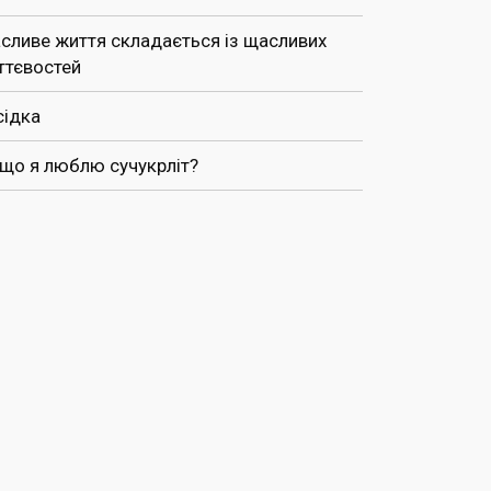
сливе життя складається із щасливих
ттєвостей
сідка
 що я люблю сучукрліт?