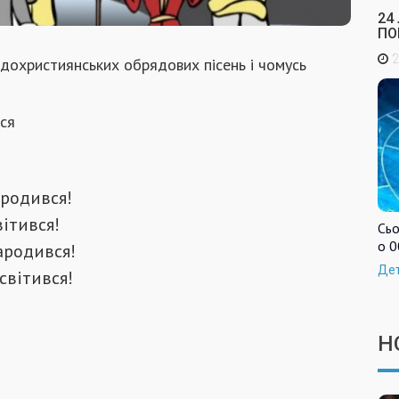
24
ПО
2
 дохристиянських обрядових пісень і чомусь
ся
ародився!
вітився!
Сьо
о 0
ародився!
Де
світився!
Н