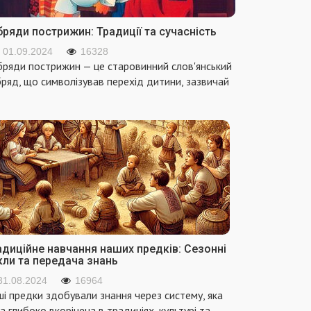
ряди пострижин: Традиції та сучасність
01.09.2024
16328
ряди пострижин — це старовинний слов'янський
ряд, що символізував перехід дитини, зазвичай
адиційне навчання наших предків: Сезонні
кли та передача знань
31.08.2024
16964
і предки здобували знання через систему, яка
а глибоко вкорінена в традиціях, культурі та