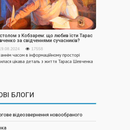
 столом з Кобзарем: що любив їсти Тарас
вченко за свідченнями сучасників?
19.08.2024
17558
аннім часом в інформаційному просторі
вилася цікава деталь з життя Тараса Шевченка
ОВІ БЛОГИ
ргове відеозвернення новообраного
зка