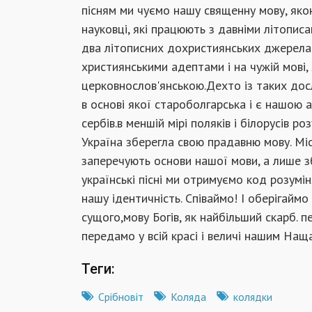
пісням ми чуємо нашу священну мову, яко
науковці, які працюють з давніми літописа
два літописних дохристиянських джерела з
християнськими адептами і на чужій мові,
церковнослов'янською.Дехто із таких дос
в основі якої староболгарська і є нашою 
сербів.в меншій мірі поляків і білорусів р
Україна зберегла свою прадавню мову. Місц
заперечують основи нашої мови, а лише з
українські пісні ми отримуємо код розумі
нашу ідентичність. Співаймо! І оберігайм
сущого,мову Богів, як найбільший скарб. 
передамо у всій красі і величі нашим Наща
Теги:
Срібновіт
Коляда
колядки