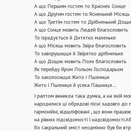
А що Першим гостем то Краснеє Сонце
А що Другим гостем то Ясненький Місяць
А що Третім гостем то Дрібненький Дощи
А що Сонце мовить Людей благословить
То ізрадується й Дитятко маленьке
А що Місяць мовить Звіра благословить
То заворушицця й Звірятко дрібненьке
А що Дощик мовить Поля благословить
Як перейду Яром Польом Господарьом
То заколосицця Жито і Пшениця
Жито і Пшениця й усяка Пашниця....
І раптом виникла така думка, а на якій м
народилися ці обрядові пісні задовго до 
гармонійні, відшліфовані , що вони працюю
на рівнях підсвідомості і надсвідомості.
бо сакральний зміст неодмінно був би вт