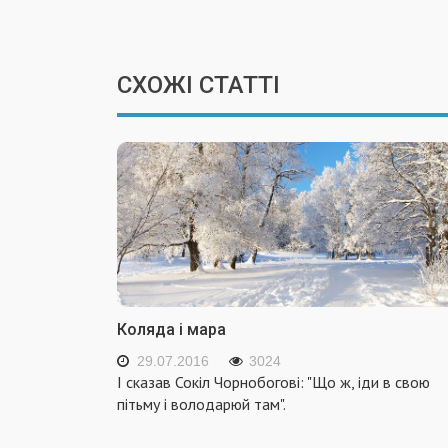
СХОЖІ СТАТТІ
Коляда і мара
29.07.2016
3024
І сказав Сокіл Чорнобогові: "Що ж, іди в свою
пітьму і володарюй там".