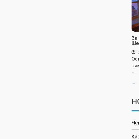
За
Ше
Ост
з’я
–
...
Н
Че
Ка