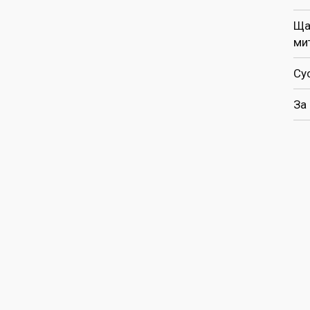
Ща
ми
Су
За