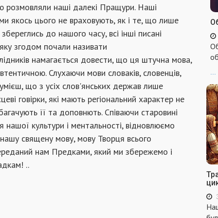
ю розмовляли наші далекі Пращури. Наші
ми якось цього не враховують, як і те, що лише
Об
береглись до нашого часу, всі інші писані
 яку згодом почали називати
Об
об
лідників намагається довести, що ця штучна мова,
автентичною. Слухаючи мови словаків, словенців,
...
озумієш, що з усіх слов'янських держав лише
еві говірки, які мають регіональний характер не
багачують її та доповнють. Співаючи старовині
ня нашої культури і ментальності, відновлюємо
о нашу священу мову, мову Творця всього
переданий нам Предками, який ми збережемо і
дкам! ..
Тр
ци
Наш
бул