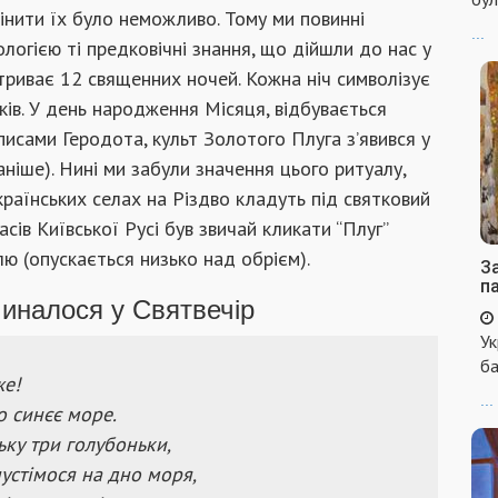
інити їх було неможливо. Тому ми повинні
...
логією ті предковічні знання, що дійшли до нас у
 триває 12 священних ночей. Кожна ніч символізує
ків. У день народження Місяця, відбувається
писами Геродота, культ Золотого Плуга з’явився у
раніше). Нині ми забули значення цього ритуалу,
країнських селах на Різдво кладуть під святковий
часів Київської Русі був звичай кликати “Плуг”
млю (опускається низько над обрієм).
За
п
иналося у Святвечір
Ук
ба
же!
...
о синєє море.
ьку три голубоньки,
пустімося на дно моря,