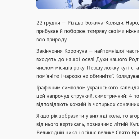
22 грудня — Різдво Божича-Коляди. Наро
прибуває й поборює темряву своїми ніжни
всю природу.
Закінчення Корочуна — найтемнішої частин
входять до нашої оселі Духи нашого Роду
числом місяців року. Першу ложку куті ста
пом’яніте і чаркою не обминіте”. Колядув
Графічним символом українського календ
цей напрочуд стрункий, симетричний: 4 по
відповідають кожній із чотирьох сонячних
Якщо рік зобразити у вигляді кола, то вг
від нього вертикаль, позначимо літній Ку
Великодній цикл і осіннє велике Свято В