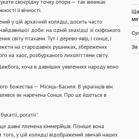
укати своєрідну точку опори — так виникає
ості іі вічності.
Ща
ми
ний у цій архаїчній колядці, досить часто
найдавнішої доби: на одній знахідці зі скіфського
Су
я світу птахами. Тут і дерево-явір, і сонце, і
сюжети на стародавніх рушниках, збережених
За
го на хаос, розбурханого лихоліттями світу.
Дажбога, хоча в давніших уявленнях народу воно
ього Божества — Місяць-Василя. В українців він
влявся як наречена Сонця. Про це йдеться в
укатії, рогатії”.
ще давні племена кіммерійців. Пізніше вона
м того, у цій колядці відображений звичай наших