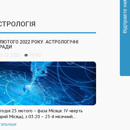
СТРОЛОГІЯ
 ЛЮТОГО 2022 РОКУ. АСТРОЛОГІЧНІ
РАДИ
5. 02. 2022
19160
годні 25 лютого – фаза Місяця: IV чверть
арий Місяць), з 03:20 – 25-й місячний…
тальніше