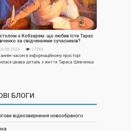
 столом з Кобзарем: що любив їсти Тарас
вченко за свідченнями сучасників?
19.08.2024
17564
аннім часом в інформаційному просторі
вилася цікава деталь з життя Тараса Шевченка
ОВІ БЛОГИ
ргове відеозвернення новообраного
зка