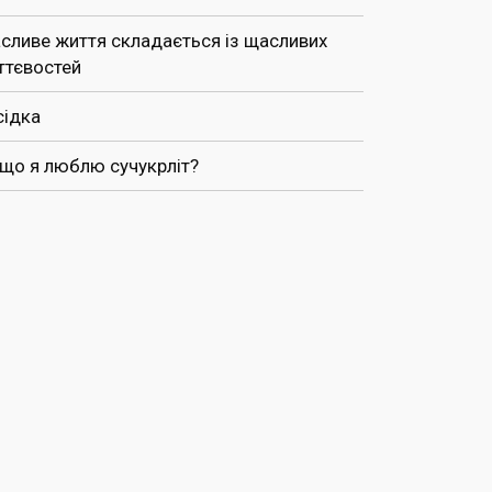
сливе життя складається із щасливих
ттєвостей
сідка
 що я люблю сучукрліт?