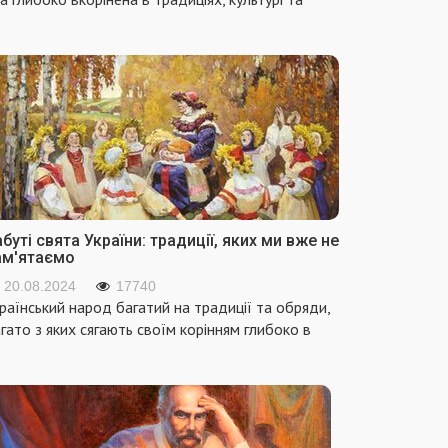
буті свята України: традиції, яких ми вже не
ам'ятаємо
20.08.2024
17740
раїнський народ багатий на традиції та обряди,
гато з яких сягають своїм корінням глибоко в