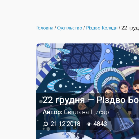
Головна
Суспільство
Різдво Коляди
22 гру
/
/
/
22 грудня — Різдво 
Автор:
Світлана Цисар
21.12.2018
4843