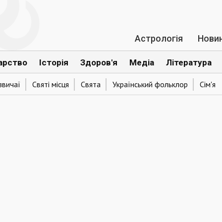
Астрологія
Нови
арство
Історія
Здоров'я
Медіа
Література
звичаї
Святі місця
Свята
Український фольклор
Сім'я