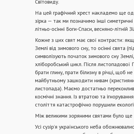
Світовиду.
На цей графічний хрест накладемо ще од
зірка — так ми позначимо інші симетричні
літньо-осінні Боги-Спаси, весняно-літній Зі
Кожне з цих свят має свої контрасти: як
Землі від зимового сну, то осінні свята (
символізують початок зимового сну Землі,
хліборобський цикл. Після листопадової 
брати глину, прати білизну в річці, щоб н
майбутньому зашкодити нивам (християни
листопада). Маємо достатньо переконливи
космічні знання. Із втратою та ігноруван
століття катастрофічно порушили екологіч
Між великими зоряними святами було ще б
Усі сузір’я українського неба обожнювалися