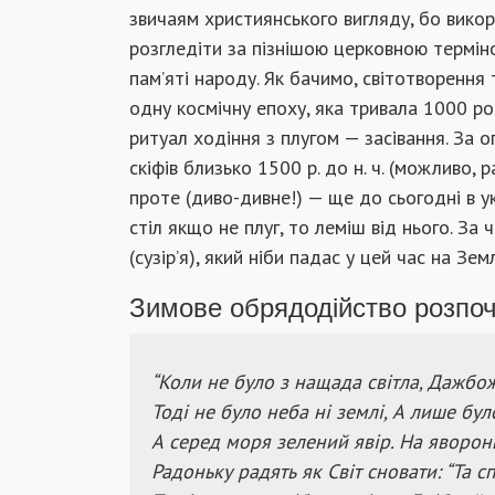
звичаям християнського вигляду, бо викор
розгледіти за пізнішою церковною терміно
пам’яті народу. Як бачимо, світотворення
одну космічну епоху, яка тривала 1000 ро
ритуал ходіння з плугом — засівання. За о
скіфів близько 1500 р. до н. ч. (можливо, 
проте (диво-дивне!) — ще до сьогодні в у
стіл якщо не плуг, то леміш від нього. За 
(сузір’я), який ніби падас у цей час на Зе
Зимове обрядодійство розпоч
“Коли не було з нащада світла, Дажбо
Тоді не було неба ні землі, А лише бул
А серед моря зелений явір. На яворон
Радоньку радять як Світ сновати: “Та с