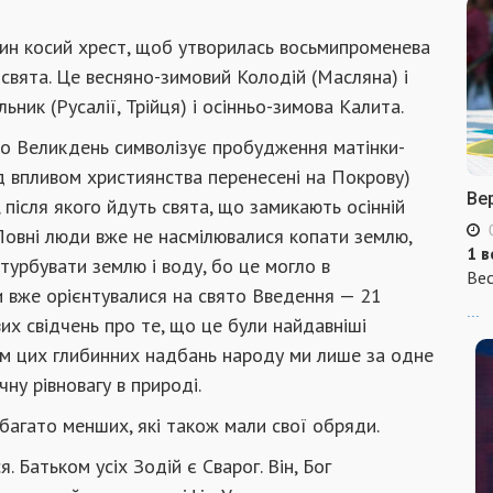
ин косий хрест, щоб утворилась восьмипроменева
 свята. Це весняно-зимовий Колодій (Масляна) і
льник (Русалії, Трійця) і осінньо-зимова Калита.
що Великдень символізує пробудження матінки-
під впливом християнства перенесені на Покрову)
Ве
 після якого йдуть свята, що замикають осінній
Повні люди вже не насмілювалися копати землю,
1 в
е турбувати землю і воду, бо це могло в
Вес
 вже орієнтувалися на свято Введення — 21
...
х свідчень про те, що це були найдавніші
ням цих глибинних надбань народу ми лише за одне
ну рівновагу в природі.
агато менших, які також мали свої обряди.
. Батьком усіх Зодій є Сварог. Він, Бог