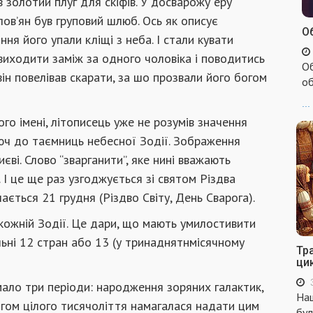
в золотий плуг для скіфів. У досварожу еру
слов’ян був груповий шлюб. Ось як описує
Об
ння його упали кліщі з неба. І стали кувати
 виходити заміж за одного чоловіка і поводитись
Об
ін повелівав скарати, за шо прозвали його богом
об
...
го імені, літописець уже не розумів значення
люч до таємниць небесної Зодії. Зображення
єві. Слово “зварганити”, яке нині вважають
 І це ще раз узгоджується зі святом Різдва
чається 21 грудня (Різдво Світу, День Сварога).
кожній Зодії. Це дари, що мають умилостивити
уальні 12 стран або 13 (у тринаднятнмісячному
Тр
ци
мало три періоди: народження зоряних галактик,
Наш
ягом цілого тисячоліття намагалася надати цим
бул