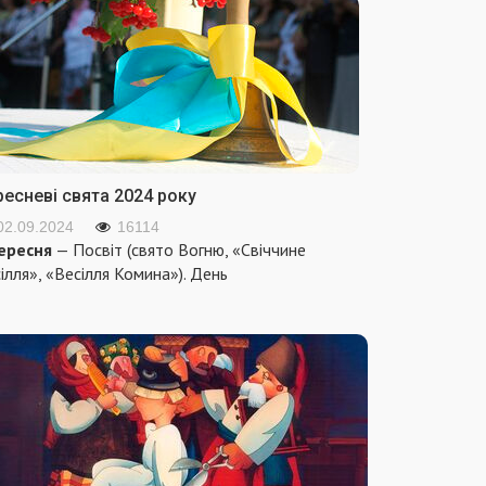
ресневі свята 2024 року
02.09.2024
16114
ересня
— Посвіт (свято Вогню, «Свіччине
ілля», «Весілля Комина»). День