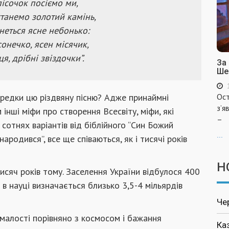
пісочок посіємо ми,
станемо золотий камінь,
неться ясне небонько:
сонечко, ясен місячик,
я, дрібні звіздочки”.
За
Ше
Предки цю різдвяну пісню? Адже принаймні
Ост
з’я
 інші міфи про створення Всесвіту, міфи, які
–
в сотнях варіантів від біблійного “Син Божий
...
ародився”, все ще співаються, як і тисячі років
Н
тисяч років тому. Заселення України відбулося 400
 в науці визначається близько 3,5-4 мільярдів
Че
ї малості порівняно з космосом і бажання
Ка