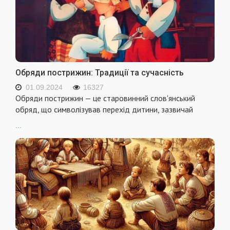
Обряди пострижин: Традиції та сучасність
01.09.2024
16327
Обряди пострижин — це старовинний слов'янський
обряд, що символізував перехід дитини, зазвичай
...