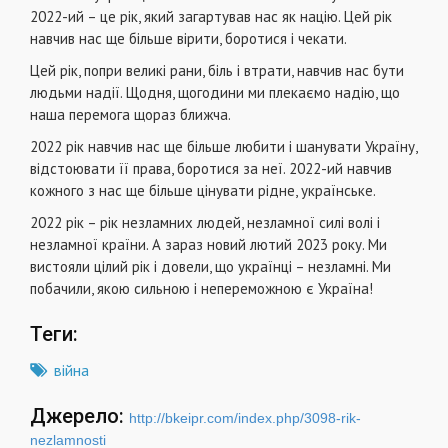
2022-ий – це рік, який загартував нас як націю. Цей рік
навчив нас ще більше вірити, боротися і чекати.
Цей рік, попри великі рани, біль і втрати, навчив нас бути
людьми надії. Щодня, щогодини ми плекаємо надію, що
наша перемога щораз ближча.
2022 рік навчив нас ще більше любити і шанувати Україну,
відстоювати її права, боротися за неї. 2022-ий навчив
кожного з нас ще більше цінувати рідне, українське.
2022 рік – рік незламних людей, незламної силі волі і
незламної країни. А зараз новий лютий 2023 року. Ми
вистояли цілий рік і довели, що українці – незламні. Ми
побачили, якою сильною і непереможною є Україна!
Теги:
війна
Джерело:
http://bkeipr.com/index.php/3098-rik-
nezlamnosti