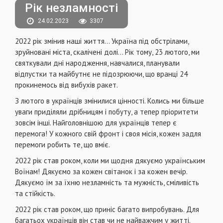
Рік незламності
24.02.2023
3307
2022 рік змінив наші життя… Україна під обстрілами,
зруйновані міста, скалічені долі… Рік тому, 23 лютого, ми
святкували дні народження, навчалися, планували
відпустки та майбутнє не підозрюючи, що вранці 24
прокинемось від вибухів ракет.
З лютого в українців змінилися цінності. Колись ми більше
уваги приділяли дрібницям і побуту, а тепер пріоритети
зовсім інші. Найголовнішою для українців тепер є
перемога! У кожного свій фронт і своя місія, кожен задля
перемоги робить те, що вміє.
2022 рік став роком, коли ми щодня дякуємо українським
Воїнам! Дякуємо за кожен світанок і за кожен вечір.
Дякуємо їм за їхню незламність та мужність, сміливість
та стійкість.
2022 рік став роком, що приніс багато випробувань. Для
багатьох українців він став чи не найважчим у житті.