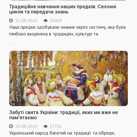
Традиційне навчання наших предків: Сезонні
цикли та передача знань
31.08.2024
16959
Наші предки здобували знання через систему, яка була
глибоко вкорінена в традиціях, культурі та
...
Забуті свята України: традиції, яких ми вже не
пам'ятаємо
20.08.2024
17732
Український народ багатий на традиції та обряди,