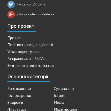
twitter.com/Ridivira
plus.google.com/Ridivira
Про проект
Про нас
Політика конфіденційності
Угода користувача
Як працювати з RidiVira
Зв'язатися з адміністрацією
Основні категорії
Богознавство
Суспільство
Господарство
Історія
Здоров'я
Медіа
Література
Молитвослов