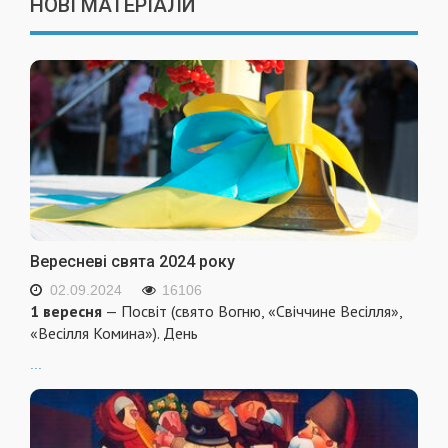
НОВІ МАТЕРІАЛИ
Вересневі свята 2024 року
02.09.2024
16106
1 вересня
— Посвіт (свято Вогню, «Свіччине Весілля»,
«Весілля Комина»). День
...