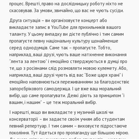
процес. Врешті, право на дослідницьку роботу ніхто не
скасовував. За умови, звичайно, що вас не чують сусіди.
Друга ситуація – ви організовуєте концерт або
викладаєте запис в YouTube для прихильників вашого
таланту. У цьому випадку ви дієте публічно і тим самим
пропагуєте певну національну культуру щонайменше
серед однодумців. Саме так – пропагуєте. Тобто,
наприклад, ваші друзі, чують ваше натхненне виконання
“лента за лентою” і емоційно стверджуються в думці про
те, що з росіянами слід розмовляти мовою кулемету. Або,
наприклад, ваші друзі чують від вас “Боже царя храні” і
емоційно наповнюються переживаннями за благодєнствіє
запорєбрікового самодержца. І це вже ваш моральний
вибір, що саме пропагувати. Деякі діють за принципом “і
вашим, і нашим” – це теж моральний вибір.
І нарешті, якщо ви викладаєте у музичній школі чи
консерваторії – ви задаєте своїм учням або студентам
певний репертуар. І тим самим – виховуєте підростаюче
покоління. Тут йдеться про пропаганду ще більшою мірою.