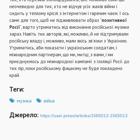
неочевидно для тих, хто не відчув усіх жахів війни і
сидить у теплому кріслі з інтернетом і гарячим чаєм. І ось
саме для того, щоб не підживлювати образ “
позитивної
Росії
”, варто утриматись від виконання російської музики
зараз. Навіть тих авторів, які, можливо, й не підтримували
російську владу і, можливо, мали якісь зв’язки з Україною.
Утриматись, аби показати і українським солдатам, і
міжнародним партнерам, що ми, митці, з вами, і ми
приєднуємось до міжнародної кампанії з ізоляції Росії до
тих пір, поки російському фашизму не буде покладено
край.
Теги:
музика
війна
Джерело:
https://uain.press/articles/1565013-1565013