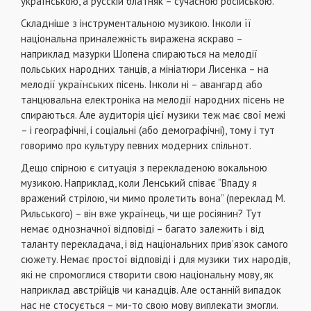
українською, а русскій блатняк – сучасною російською.
Складніше з інструментальною музикою. Інколи її
національна приналежність виражена яскраво –
наприклад мазурки Шопена спираються на мелодії
польських народних танців, а мініатюри Лисенка – на
мелодії українських пісень. Інколи ні – авангард або
танцювальна електроніка на мелодії народних пісень не
спираються. Але аудиторія цієї музики теж має свої межі
– і географічні, і соціальні (або демографічні), тому і тут
говоримо про культуру певних модерних спільнот.
Дещо спірною є ситуація з перекладеною вокальною
музикою. Наприклад, коли Ленський співає “Впаду я
вражений стрілою, чи мимо пролетить вона” (переклад М.
Рильського) – він вже українець, чи ще росіянин? Тут
немає однозначної відповіді – багато залежить і від
таланту перекладача, і від національних прив’язок самого
сюжету. Немає простої відповіді і для музики тих народів,
які не спромоглися створити свою національну мову, як
наприклад австрійців чи канадців. Але останній випадок
нас не стосується – ми-то свою мову виплекати змогли.