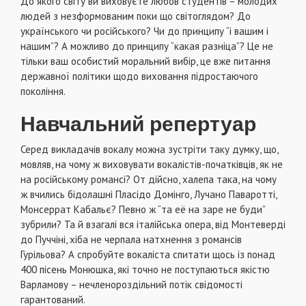
До якого світу ви виховуєте любов студентів – молодих
людей з незформованим поки що світоглядом? До
українського чи російського? Чи до принципу “і вашим і
нашим”? А можливо до принципу “какая разніца”? Це не
тільки ваш особистий моральний вибір, це вже питання
державної політики щодо виховання підростаючого
покоління.
Навчальний репертуар
Серед викладачів вокалу можна зустріти таку думку, що,
мовляв, на чому ж виховувати вокалістів-початківців, як не
на російському романсі? От дійсно, халепа така, на чому
ж вчились бідолашні Пласідо Домінго, Лучано Паваротті,
Монсеррат Кабальє? Певно ж “та её на заре не буди”
зубрили? Та й взагалі вся італійська опера, від Монтеверді
до Пуччіні, хіба не черпала натхнення з романсів
Гурільова? А спробуйте вокаліста спитати щось із понад
400 пісень Монюшка, які точно не поступаються якістю
Варламову – нечленороздільний потік свідомості
гарантований.