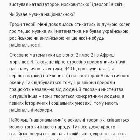
виступає каталізатором московитської ідеології в світі.
Чи буває музика національною?
Трохи теорії. Мені доводилось стикатись із думкою колег
про те, що музика, як і математика, не буває українською,
російською чи англійською чи ще якої-небудь
національності.
Стосовно математики це вірно: 2 плюс 2 і в Африці
дорівнює 4. Також це вірно стосовно природничих наук і
навіть музичної акустики: 440 Гц прозвучить як “ля”
першої октави і на Евересті, і на просторах Атлантичного
океану. Так відбувається тому, що закони природи
працюють незалежно від людей. З творами мистецтва
ситуація інша – вони творяться конкретними людьми, в
певних історичних і соціальних умовах, і тому мають
національні маркери.
Найбільш “національними” є вокальні твори, які співаються
мовою того чи іншого народу. Тут все дуже просто –
італійські опери співаються італійською, українська пісня –