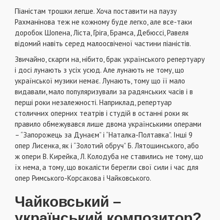
Піаністам трошки легше. Хоча поставити на паузу
Рахманінова теж не кожному буде легко, але все-таки
доробок Шопена, Ліста, Гріга, Брамса, Дебюссі, Равеля
відомий навіть серед малоосвіченої частини піаністів.
Звичайно, скарги на, нібито, брак українського репертуару
і досі лунають з усіх усюд. Але лунають не тому, що
української музики немає. Лунають, тому що її мало
видавали, мало популяризували за радянських часів і в
перші роки незалежності. Наприклад, репертуар
столичних оперних театрів і студій в останні роки як
правило обмежувався лише двома українськими операми
– “Запорожець за Дунаєм” і “Наталка-Полтавка”. Інші 9
опер Лисенка, як і “Золотий обруч” Б. Лятошинського, або
ж опери В. Кирейка, Л. Колодуба не ставились не тому, що
їх нема, а тому, що вокалісти берегли свої сили і час для
опер Римського-Корсакова і Чайковського.
Чайковський –
український композитор?