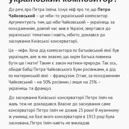
До речі, про Петра Ілліча. Існує міф про те, що
Петро
Чайковський
– це ніби-то український композитор.
Аргументують тим, що ніби Чайковський – українець за
походженням, довгий час жив в Україні, звертався до
української тематики і навіть, нібито, доклався до
заснування Київської консерваторії.
Це – міфи. Хоча дід композитора по батьківський лінії був
українцем, але ж ми знаємо, що окрім батька повинна
бути ще і мати! Таким є закон матінки-природи. Так ось,
обидві бабці Петра Чайковського були росіянками, а дід
по материнській лінії – французом. Отже, за походженням
Чайковський – на 50% росіянин, і лише на 25% –
українець та француз.
До заснування Київської консерваторії Петро Ілліч на
жаль теж не докладався. Власне до заснування саме
консерваторії Петро Ілліч не дожив 23 роки! В музичному
ж училищі, на базі якого консерваторія в 1913 році була
заснована, Петро Ілліч навіть не викладав.