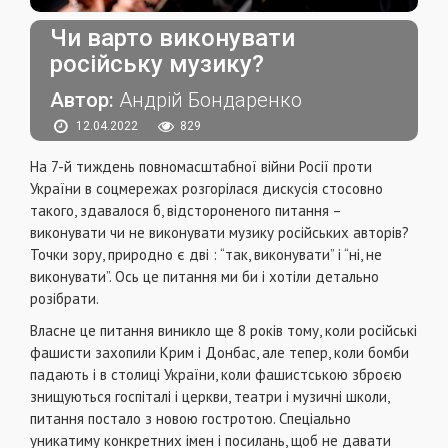
Чи варто виконувати
російську музику?
Автор:
Андрій Бондаренко
12.04.2022
829
На 7-й тиждень повномасштабної війни Росії проти
України в соцмережах розгорілася дискусія стосовно
такого, здавалося б, відстороненого питання –
виконувати чи не виконувати музику російських авторів?
Точки зору, природно є дві : “так, виконувати” і “ні, не
виконувати”. Ось це питання ми би і хотіли детально
розібрати.
Власне це питання виникло ще 8 років тому, коли російські
фашисти захопили Крим і Донбас, але тепер, коли бомби
падають і в столиці України, коли фашистською зброєю
знищуються госпіталі і церкви, театри і музичні школи,
питання постало з новою гостротою. Спеціально
уникатиму конкретних імен і посилань, щоб не давати