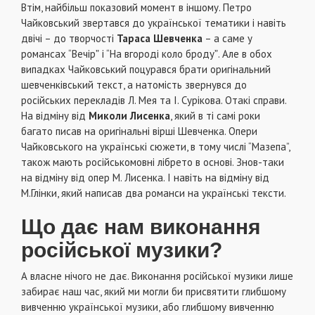
Втім, найбільш показовий момент в іншому. Петро
Чайковський звертався до української тематики і навіть
двічі – до творчості
Тараса Шевченка
– а саме у
романсах “Вечірˮ і “На вгороді коло бродуˮ. Але в обох
випадках Чайковський поцурався брати оригінальний
шевченківський текст, а натомість звернувся до
російських перекладів Л. Мея та І. Сурікова. Отакі справи.
На відміну від
Миколи Лисенка
, який в ті самі роки
багато писав на оригінальні вірші Шевченка. Опери
Чайковського на українські сюжети, в тому числі “Мазепа”,
також мають російськомовні лібрето в основі. Знов-таки
на відміну від опер М. Лисенка. І навіть на відміну від
М.Глінки, який написав два романси на українські тексти.
Що дає нам виконання
російської музики?
А власне нічого не дає. Виконання російської музики лише
забирає наш час, який ми могли би присвятити глибшому
вивченню української музики, або глибшому вивченню