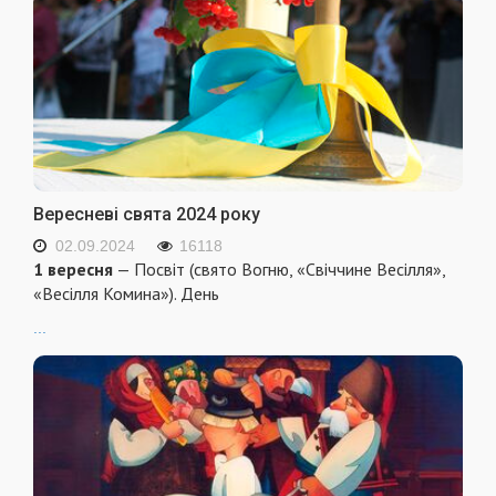
Вересневі свята 2024 року
02.09.2024
16118
1 вересня
— Посвіт (свято Вогню, «Свіччине Весілля»,
«Весілля Комина»). День
...