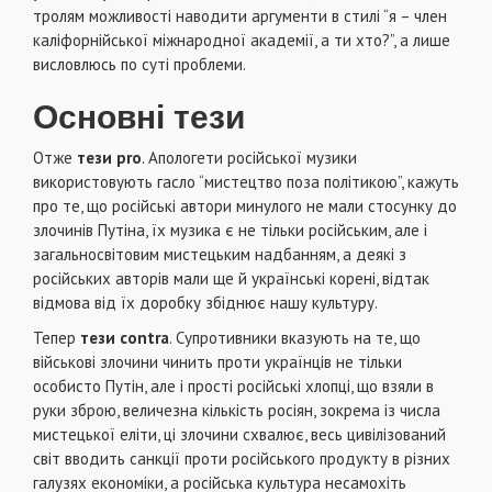
тролям можливості наводити аргументи в стилі “я – член
каліфорнійської міжнародної академії, а ти хто?”, а лише
висловлюсь по суті проблеми.
Основні тези
Отже
тези
pro
. Апологети російської музики
використовують гасло “мистецтво поза політикою”, кажуть
про те, що російські автори минулого не мали стосунку до
злочинів Путіна, їх музика є не тільки російським, але і
загальносвітовим мистецьким надбанням, а деякі з
російських авторів мали ще й українські корені, відтак
відмова від їх доробку збіднює нашу культуру.
Тепер
тези
contra
. Супротивники вказують на те, що
військові злочини чинить проти українців не тільки
особисто Путін, але і прості російські хлопці, що взяли в
руки зброю, величезна кількість росіян, зокрема із числа
мистецької еліти, ці злочини схвалює, весь цивілізований
світ вводить санкції проти російського продукту в різних
галузях економіки, а російська культура несамохіть