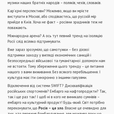
музики наших братніх народів – поляків, чехів, словаків.
Кар’єрні перспективи? Можливо, якщо ви мрієте
виступати в Москві, або сподіваєтесь, що русскій мір
прийде в Київ. Хоча не факт – росіяни зрадників теж не
поважають.
Міжнародна арена? А ось тут певний тренд на ізоляцію
Росії слід всіляко підтримувати.
Вже зараз зрозуміло, що самотужки – без дієвої
підтримки заходу у вигляді економічних санкцій і
безпосередньої військової та гуманітарної допомоги нам
не встояти. Тому збереження цього тренду – це питання
нашого з вами виживання. Без всякого перебільшення. І
культура має іти синхронно з іншими галузями.
Відключення від системи SWIFT? Дискваліфікаіція
російських спортсменів? Ембарго на нафтопродукти? Так,
так і ще раз так! І щоб ні в кого не виникало сумнівів –
ембарго на культурний продукт! Будь-який. Світ потрібно
переконувати, що
Росія – це зло
. Власне це очевидно для
тих, хто пережив бомбардування, але можливо поки що