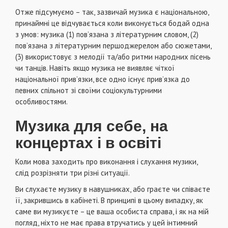
Отже підсумуємо – так, зазвичай музика є національною,
принаймні це відчувається коли виконується бодай одна
з умов: музика (1) пов’язана з літературним словом, (2)
пов’язана з літературним першоджерелом або сюжетами,
(3) використовує з мелодії та/або ритми народних пісень
чи танців. Навіть якщо музика не виявляє чіткої
національної прив’язки, все одно існує прив’язка до
певних спільнот зі своїми соціокультурними
особливостями.
Музика для себе, на
концертах і в освіті
Коли мова заходить про виконання і слухання музики,
слід розрізняти три різні ситуації.
Ви слухаєте музику в навушниках, або граєте чи співаєте
її, закрившись в кабінеті. В принципі в цьому випадку, як
саме ви музикуєте – це ваша особиста справа, і як на мій
погляд, ніхто не має права втручатись у цей інтимний