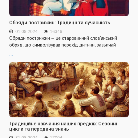
Обряди пострижин: Традиції та сучасність
01.09.2024
16346
Обряди пострижин — це старовинний слов'янський
обряд, що символізував перехід дитини, зазвичай
...
Традиційне навчання наших предків: Сезонні
цикли та передача знань
31.08.2024
17004