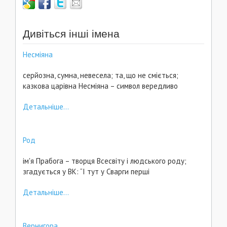
Дивіться інші імена
Несміяна
серйозна, сумна, невесела; та, що не сміється;
казкова царівна Несміяна – символ вередливо
Детальніше...
Род
ім'я Прабога – творця Всесвіту і людського роду;
згадується у ВК: “І тут у Сварги перші
Детальніше...
Вернигора