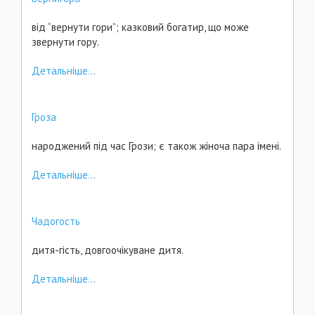
від “вернути гори”; казковий богатир, що може
звернути гору.
Детальніше...
Гроза
народжений під час Грози; є також жіноча пара імені.
Детальніше...
Чадогость
дитя-гість, довгоочікуване дитя.
Детальніше...