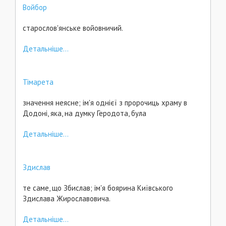
Войбор
старослов'янське войовничий.
Детальніше...
Тімарета
значення неясне; ім'я однієї з пророчиць храму в
Додоні, яка, на думку Геродота, була
Детальніше...
Здислав
те саме, що Збислав; ім'я боярина Київського
Здислава Жирославовича.
Детальніше...