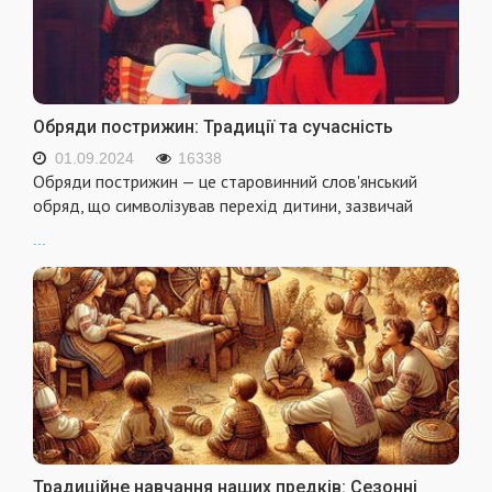
Обряди пострижин: Традиції та сучасність
01.09.2024
16338
Обряди пострижин — це старовинний слов'янський
обряд, що символізував перехід дитини, зазвичай
...
Традиційне навчання наших предків: Сезонні