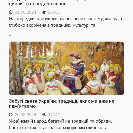
цикли та передача знань
31.08.2024
16987
Наші предки здобували знання через систему, яка була
глибоко вкорінена в традиціях, культурі та
...
Забуті свята України: традиції, яких ми вже не
пам'ятаємо
20.08.2024
17742
Український народ багатий на традиції та обряди,
багато з яких сягають своїм корінням глибоко в