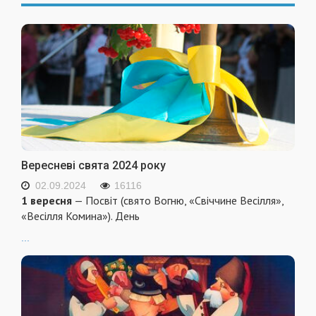
Вересневі свята 2024 року
02.09.2024
16116
1 вересня
— Посвіт (свято Вогню, «Свіччине Весілля»,
«Весілля Комина»). День
...