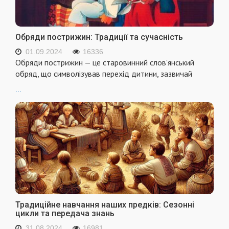
Обряди пострижин: Традиції та сучасність
01.09.2024
16336
Обряди пострижин — це старовинний слов'янський
обряд, що символізував перехід дитини, зазвичай
...
Традиційне навчання наших предків: Сезонні
цикли та передача знань
31.08.2024
16981