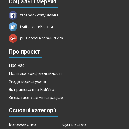
Соціальні мережі
facebook.com/Ridivira
twitter.com/Ridivira
plus.google.com/Ridivira
Про проект
Про нас
Політика конфіденційності
Угода користувача
Як працювати з RidiVira
Зв'язатися з адміністрацією
Основні категорії
Богознавство
Суспільство