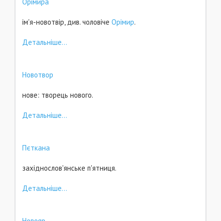
Орімира
ім'я-новотвір, див. чоловіче
Орімир
.
Детальніше...
Новотвор
нове: творець нового.
Детальніше...
Пєткана
західнослов'янське п'ятниця.
Детальніше...
Новояр