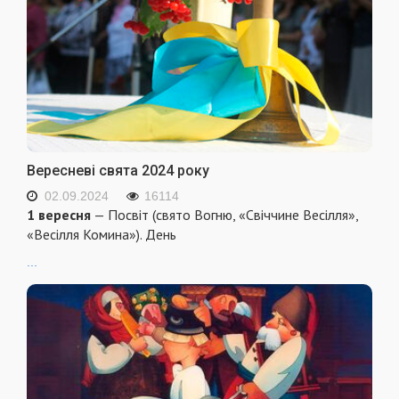
Вересневі свята 2024 року
02.09.2024
16114
1 вересня
— Посвіт (свято Вогню, «Свіччине Весілля»,
«Весілля Комина»). День
...