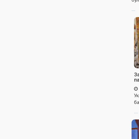
...
За
п
Ук
ба
...