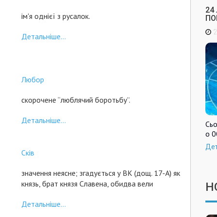
24
ім'я однієї з русалок.
ПО
2
Детальніше...
Любор
скорочене “люблячий боротьбу”.
Детальніше...
Сьо
о 0
Де
Сків
значення неясне; згадується у ВК (дощ. 17-А) як
князь, брат князя Славена, обидва вели
Н
Детальніше...