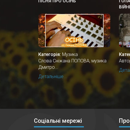
ПІСНЯ ПРО ОСІНЬ
ГОПА
ВІЙН
Категорія:
Музика
Кате
Cлова Сніжана ПОПОВА, музика
Авто
Дмитро...
Детал
Детальніше...
Соціальні мережі
Про