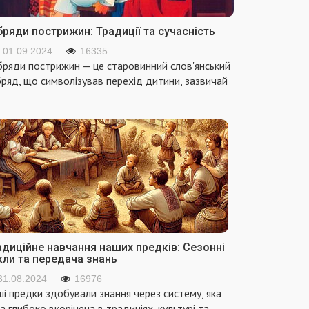
ряди пострижин: Традиції та сучасність
01.09.2024
16335
ряди пострижин — це старовинний слов'янський
ряд, що символізував перехід дитини, зазвичай
адиційне навчання наших предків: Сезонні
кли та передача знань
31.08.2024
16976
і предки здобували знання через систему, яка
а глибоко вкорінена в традиціях, культурі та