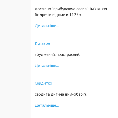
дослівно “прибуваюча слава”; ім'я князя
бодричів відоме в 1125р.
Детальніше...
Купавон
збуджений, пристрасний.
Детальніше...
Сердитко
сердита дитина (ім'я-оберіг).
Детальніше...