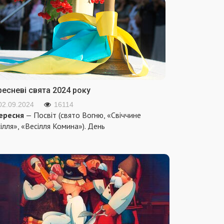
ресневі свята 2024 року
02.09.2024
16114
ересня
— Посвіт (свято Вогню, «Свіччине
ілля», «Весілля Комина»). День