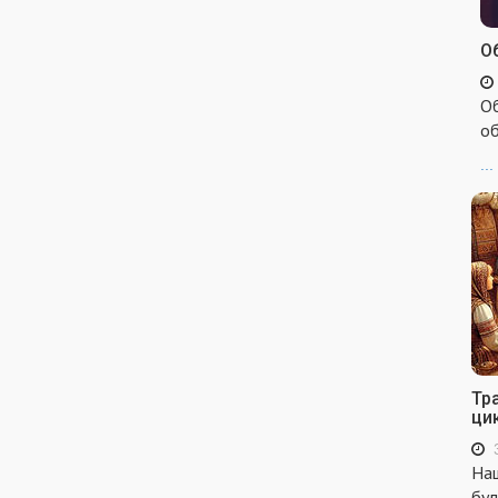
Об
Об
об
...
Тр
ци
Наш
бул