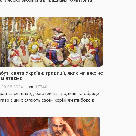
буті свята України: традиції, яких ми вже не
ам'ятаємо
20.08.2024
17740
раїнський народ багатий на традиції та обряди,
гато з яких сягають своїм корінням глибоко в