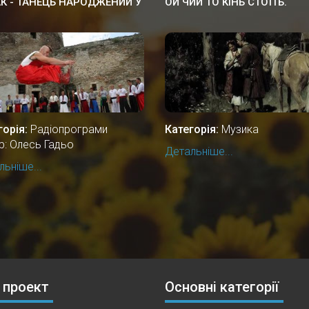
К - ТАНЕЦЬ НАРОДЖЕНИЙ У
ОЙ ЧИЙ ТО КІНЬ СТОЇТЬ.
І
горія:
Радіопрограми
Категорія:
Музика
р: Олесь Гадьо
Детальніше...
ьніше...
 проект
Основні категорії