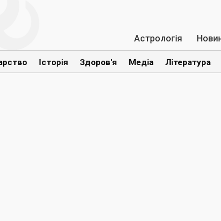
Астрологія
Нови
арство
Історія
Здоров'я
Медіа
Література