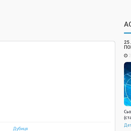
А
25
ПО
2
Сьо
(ст
Де
Дубиця