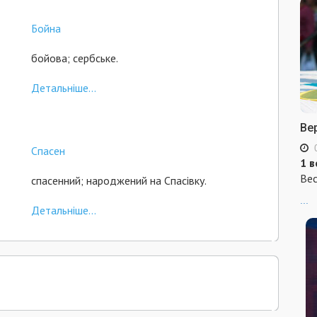
Бойна
бойова; сербське.
Детальніше...
Ве
Спасен
1 в
Вес
спасенний; народжений на Спасівку.
...
Детальніше...