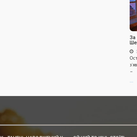
За
Ше
Ост
з’я
–
...