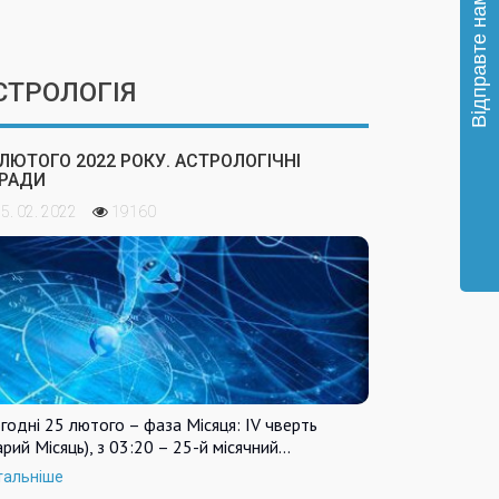
СТРОЛОГІЯ
 ЛЮТОГО 2022 РОКУ. АСТРОЛОГІЧНІ
РАДИ
5. 02. 2022
19160
годні 25 лютого – фаза Місяця: IV чверть
арий Місяць), з 03:20 – 25-й місячний…
тальніше