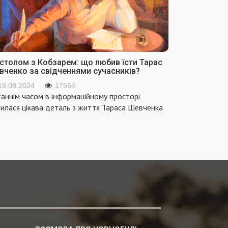
 столом з Кобзарем: що любив їсти Тарас
вченко за свідченнями сучасників?
19.08.2024
17564
аннім часом в інформаційному просторі
вилася цікава деталь з життя Тараса Шевченка