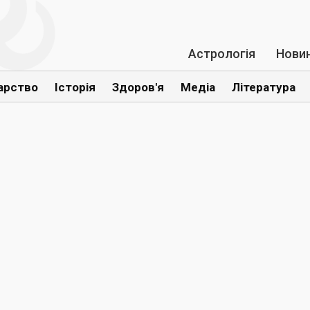
Астрологія
Нови
арство
Історія
Здоров'я
Медіа
Література