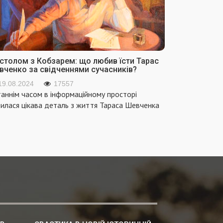
 столом з Кобзарем: що любив їсти Тарас
вченко за свідченнями сучасників?
19.08.2024
17557
аннім часом в інформаційному просторі
вилася цікава деталь з життя Тараса Шевченка