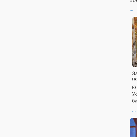
...
За
п
Ук
ба
...