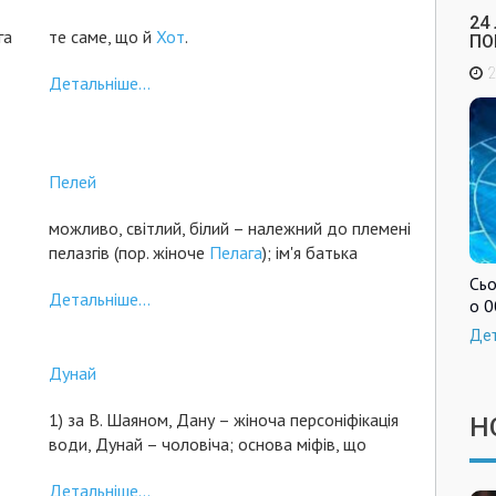
24
га
те саме, що й
Хот
.
ПО
2
Детальніше...
Пелей
можливо, світлий, білий – належний до племені
пелазгів (пор. жіноче
Пелага
); ім'я батька
Сьо
Детальніше...
о 0
Де
Дунай
1) за В. Шаяном, Дану – жіноча персоніфікація
Н
води, Дунай – чоловіча; основа міфів, що
Детальніше...