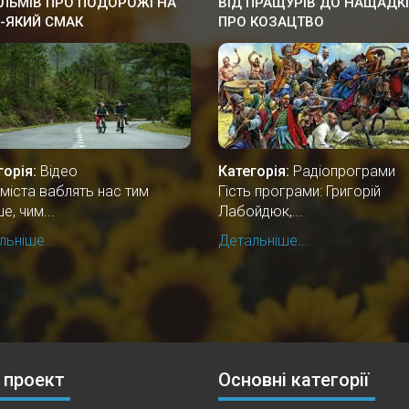
ІЛЬМІВ ПРО ПОДОРОЖІ НА
ВІД ПРАЩУРІВ ДО НАЩАДКІ
-ЯКИЙ СМАК
ПРО КОЗАЦТВО
горія:
Відео
Категорія:
Радіопрограми
 міста ваблять нас тим
Гість програми: Григорій
е, чим...
Лабойдюк,...
ьніше...
Детальніше...
 проект
Основні категорії