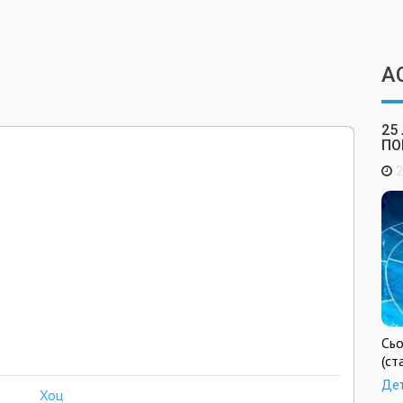
А
25
ПО
2
Сьо
(ст
Де
Хоц