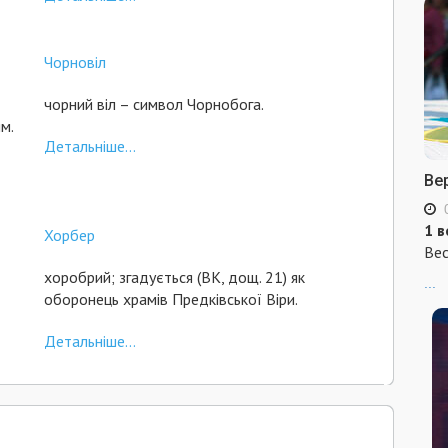
Чорновіл
чорний віл – символ Чорнобога.
м.
Детальніше...
Ве
1 в
Хорбер
Вес
хоробрий; згадується (ВК, дощ. 21) як
...
оборонець храмів Предківської Віри.
Детальніше...