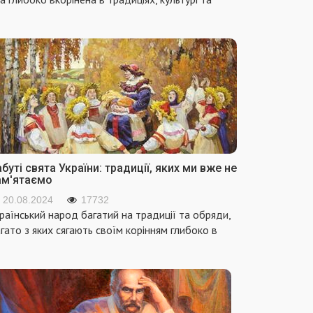
буті свята України: традиції, яких ми вже не
ам'ятаємо
20.08.2024
17732
раїнський народ багатий на традиції та обряди,
гато з яких сягають своїм корінням глибоко в