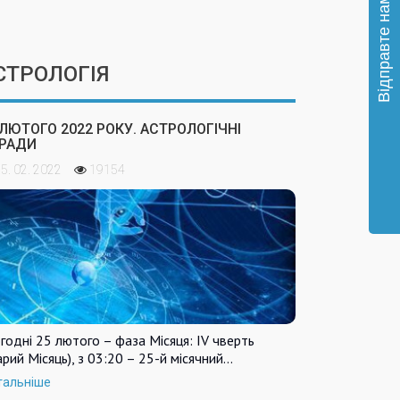
СТРОЛОГІЯ
 ЛЮТОГО 2022 РОКУ. АСТРОЛОГІЧНІ
РАДИ
5. 02. 2022
19154
годні 25 лютого – фаза Місяця: IV чверть
арий Місяць), з 03:20 – 25-й місячний…
тальніше