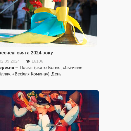
ресневі свята 2024 року
02.09.2024
16106
ересня
— Посвіт (свято Вогню, «Свіччине
ілля», «Весілля Комина»). День