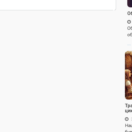
Об
Об
об
...
Тр
ци
Наш
бул