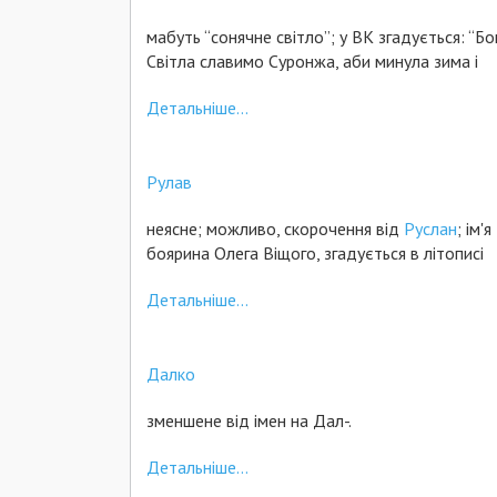
мабуть “сонячне світло”; у ВК згадується: “Бо
Світла славимо Суронжа, аби минула зима і
Детальніше...
Рулав
неясне; можливо, скорочення від
Руслан
; ім'я
боярина Олега Віщого, згадується в літописі
Детальніше...
Далко
зменшене від імен на Дал-.
Детальніше...