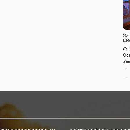
За
Ше
Ост
з’я
–
...