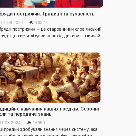
ряди пострижин: Традиції та сучасність
01.09.2024
16327
ряди пострижин — це старовинний слов'янський
ряд, що символізував перехід дитини, зазвичай
адиційне навчання наших предків: Сезонні
кли та передача знань
31.08.2024
16959
і предки здобували знання через систему, яка
а глибоко вкорінена в традиціях, культурі та