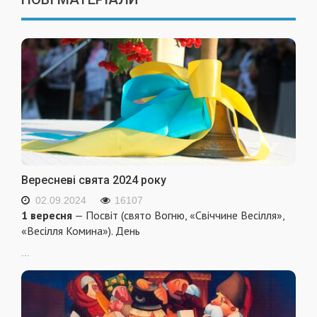
Вересневі свята 2024 року
02.09.2024
16107
1 вересня
— Посвіт (свято Вогню, «Свіччине Весілля»,
«Весілля Комина»). День
...