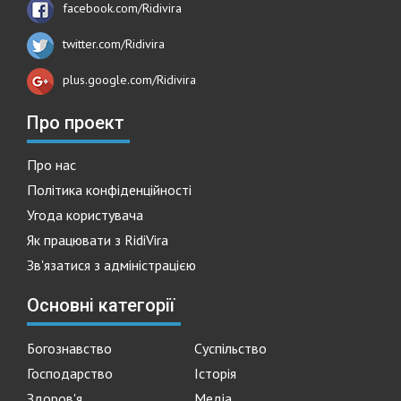
facebook.com/Ridivira
twitter.com/Ridivira
plus.google.com/Ridivira
Про проект
Про нас
Політика конфіденційності
Угода користувача
Як працювати з RidiVira
Зв'язатися з адміністрацією
Основні категорії
Богознавство
Суспільство
Господарство
Історія
Здоров'я
Медіа