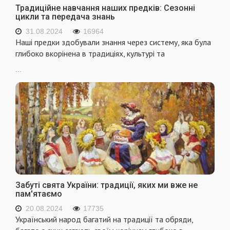
Традиційне навчання наших предків: Сезонні
цикли та передача знань
31.08.2024
16964
Наші предки здобували знання через систему, яка була
глибоко вкорінена в традиціях, культурі та
...
Забуті свята України: традиції, яких ми вже не
пам'ятаємо
20.08.2024
17735
Український народ багатий на традиції та обряди,