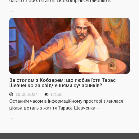
багато з яких сягають своїм корінням глибоко в
...
За столом з Кобзарем: що любив їсти Тарас
Шевченко за свідченнями сучасників?
19.08.2024
17558
Останнім часом в інформаційному просторі з’явилася
цікава деталь з життя Тараса Шевченка –
...