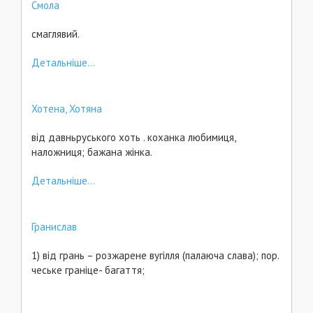
Смола
смаглявий.
Детальніше...
Хотена, Хотяна
від давньруського хоть . коханка любимиця,
наложниця; бажана жінка.
Детальніше...
Гранислав
1) від грань – розжарене вугілля (палаюча слава); пор.
чеське граніце- багаття;