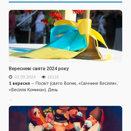
Вересневі свята 2024 року
02.09.2024
16116
1 вересня
— Посвіт (свято Вогню, «Свіччине Весілля»,
«Весілля Комина»). День
...