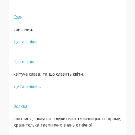
Солн
сонячний.
Детальніше...
Цвітослава
квітуча слава; та, що славить квіти.
Детальніше...
Волхва
волхвиня, чаклунка; служителька язичницького храму;
хранителька таємничих знань етнічної