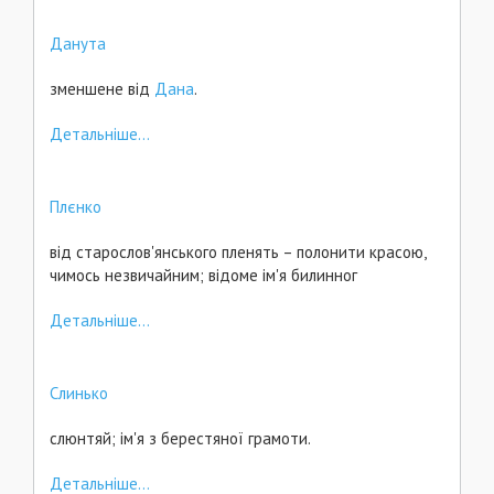
Данута
зменшене від
Дана
.
Детальніше...
Плєнко
від старослов'янського пленять – полонити красою,
чимось незвичайним; відоме ім'я билинног
Детальніше...
Слинько
слюнтяй; ім'я з берестяної грамоти.
Детальніше...