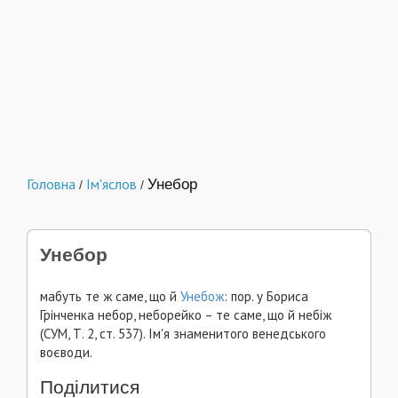
Головна
Ім'яслов
Унебор
/
/
Унебор
мабуть те ж саме, що й
Унебож
: пор. у Бориса
Грінченка небор, неборейко – те саме, що й небіж
(СУМ, Т. 2, ст. 537). Ім'я знаменитого венедського
воєводи.
Поділитися