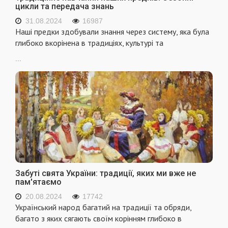
цикли та передача знань
31.08.2024
16987
Наші предки здобували знання через систему, яка була
глибоко вкорінена в традиціях, культурі та
...
Забуті свята України: традиції, яких ми вже не
пам'ятаємо
20.08.2024
17742
Український народ багатий на традиції та обряди,
багато з яких сягають своїм корінням глибоко в