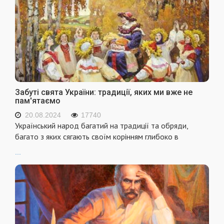
Забуті свята України: традиції, яких ми вже не
пам'ятаємо
20.08.2024
17740
Український народ багатий на традиції та обряди,
багато з яких сягають своїм корінням глибоко в
...