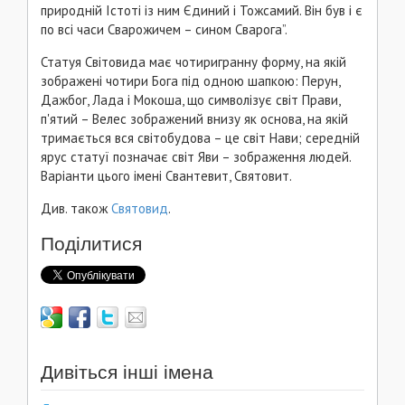
природній Істоті із ним Єдиний і Тожсамий. Він був і є
по всі часи Сварожичем – сином Сварога”.
Статуя Світовида має чотиригранну форму, на якій
зображені чотири Бога під одною шапкою: Перун,
Дажбог, Лада і Мокоша, що символізує світ Прави,
п'ятий – Велес зображений внизу як основа, на якій
тримається вся світобудова – це світ Нави; середній
ярус статуї позначає світ Яви – зображення людей.
Варіанти цього імені Свантевит, Святовит.
Див. також
Святовид
.
Поділитися
Дивіться інші імена