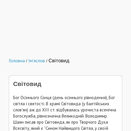
Головна
Ім'яслов
Світовид
/
/
Світовид
Бог Осіннього Сонця (день осіннього рівнодення), Бог
світла і святості. В храмі Світовида (у балтійських
слов'ян) аж до ХІІІ ст. відбувалась урочиста всенічна
Богослужба, рівнозначна Великодній. Володимир
Шаян писав про Світовида, як про Творчого Духа
Всесвіту, який є “Сином Найвищого Світла, у своїй