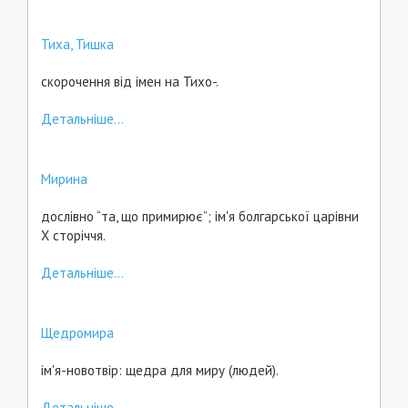
Тиха, Тишка
скорочення від імен на Тихо-.
Детальніше...
Мирина
дослівно “та, що примирює”; ім'я болгарської царівни
Х сторіччя.
Детальніше...
Щедромира
ім'я-новотвір: щедра для миру (людей).
Детальніше...