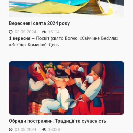
Вересневі свята 2024 року
02.09.2024
16114
1 вересня
— Посвіт (свято Вогню, «Свіччине Весілля»,
«Весілля Комина»). День
...
Обряди пострижин: Традиції та сучасність
01.09.2024
16336