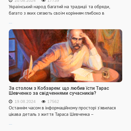
20.08.2024
17739
Український народ багатий на традиції та обряди,
багато з яких сягають своїм корінням глибоко в
...
За столом з Кобзарем: що любив їсти Тарас
Шевченко за свідченнями сучасників?
19.08.2024
17562
Останнім часом в інформаційному просторі з’явилася
цікава деталь з життя Тараса Шевченка –
...