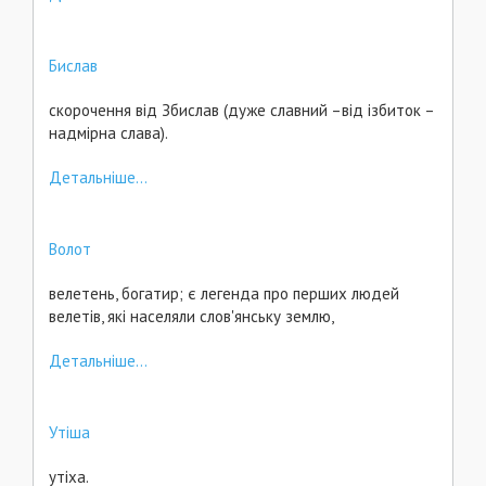
Бислав
скорочення від Збислав (дуже славний –від ізбиток –
надмірна слава).
Детальніше...
Волот
велетень, богатир; є легенда про перших людей
велетів, які населяли слов'янську землю,
Детальніше...
Утіша
утіха.