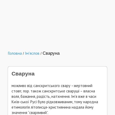
Головна
Ім'яслов
Сваруна
/
/
Сваруна
можливо від санскритського свару –жертовний
стовп; пор. також санскритське сваруші – власна
воля, бажання, радість, натхнення. Ім'я вже в часи
Київ-ської Русі було рідковживаним, тому народна
етимологія літописця-християнина надала йому
значення “сварливий”.