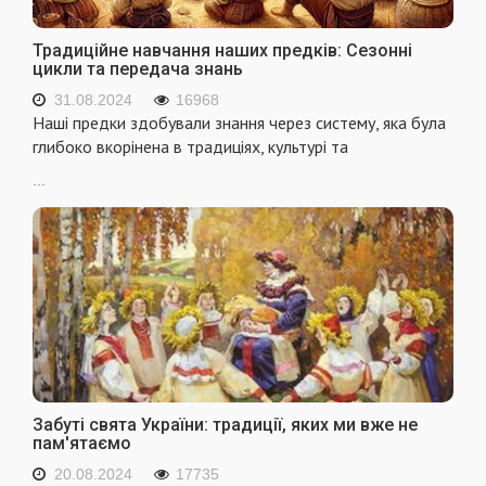
Традиційне навчання наших предків: Сезонні
цикли та передача знань
31.08.2024
16968
Наші предки здобували знання через систему, яка була
глибоко вкорінена в традиціях, культурі та
...
Забуті свята України: традиції, яких ми вже не
пам'ятаємо
20.08.2024
17735