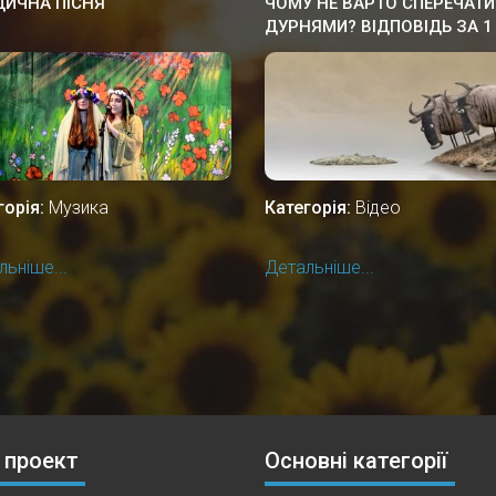
ИЧНА ПІСНЯ
ЧОМУ НЕ ВАРТО СПЕРЕЧАТИ
ДУРНЯМИ? ВІДПОВІДЬ ЗА 1
ХВИЛИНУ.
горія:
Музика
Категорія:
Відео
ьніше...
Детальніше...
 проект
Основні категорії