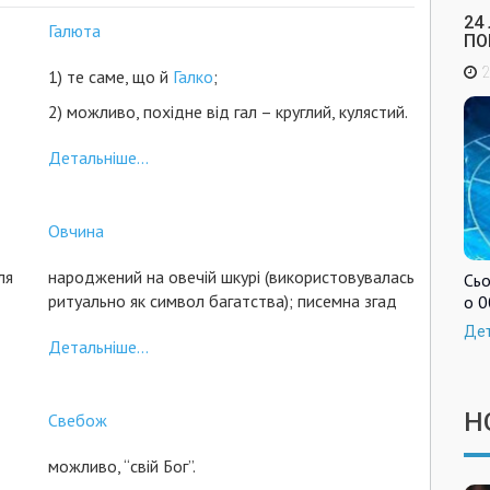
24
Галюта
ПО
2
1) те саме, що й
Галко
;
2) можливо, похідне від гал – круглий, кулястий.
Детальніше...
Овчина
ля
народжений на овечій шкурі (використовувалась
Сьо
ритуально як символ багатства); писемна згад
о 0
Де
Детальніше...
Н
Свебож
можливо, “свій Бог”.