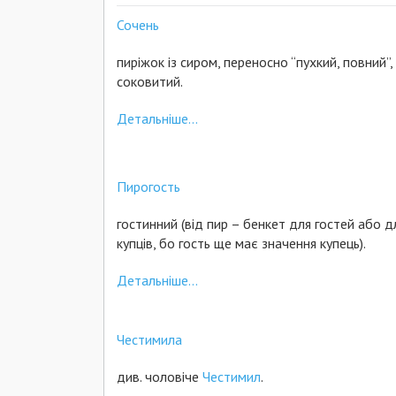
Сочень
пиріжок із сиром, переносно “пухкий, повний”,
соковитий.
Детальніше...
Пирогость
гостинний (від пир – бенкет для гостей або д
купців, бо гость ще має значення купець).
Детальніше...
Честимила
див. чоловіче
Честимил
.