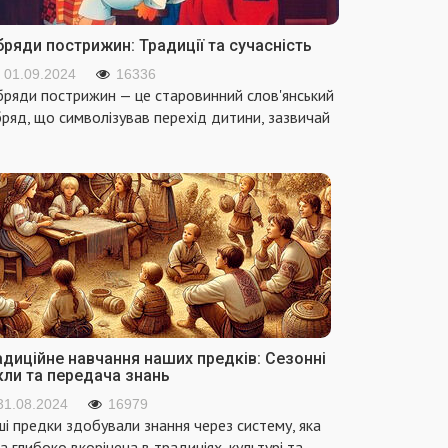
ряди пострижин: Традиції та сучасність
01.09.2024
16336
ряди пострижин — це старовинний слов'янський
ряд, що символізував перехід дитини, зазвичай
адиційне навчання наших предків: Сезонні
кли та передача знань
31.08.2024
16979
і предки здобували знання через систему, яка
а глибоко вкорінена в традиціях, культурі та