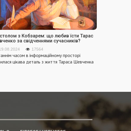
 столом з Кобзарем: що любив їсти Тарас
вченко за свідченнями сучасників?
19.08.2024
17564
аннім часом в інформаційному просторі
вилася цікава деталь з життя Тараса Шевченка