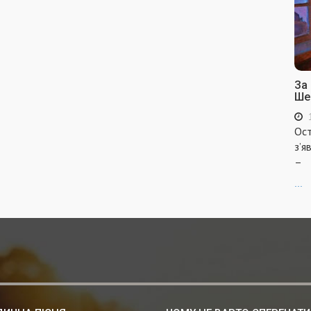
За
Ше
Ост
з’я
–
...