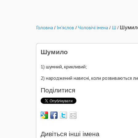
Головна
Ім'яслов
Чоловічі імена
Ш
Шумил
/
/
/
/
Шумило
1) шумний, крикливий;
2) народжений навесні, коли розвиваються ли
Поділитися
Дивіться інші імена