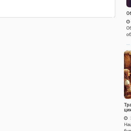
Об
Об
об
...
Тр
ци
Наш
бул