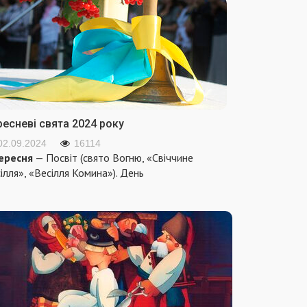
ресневі свята 2024 року
02.09.2024
16114
ересня
— Посвіт (свято Вогню, «Свіччине
ілля», «Весілля Комина»). День