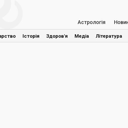
Астрологія
Нови
арство
Історія
Здоров'я
Медіа
Література