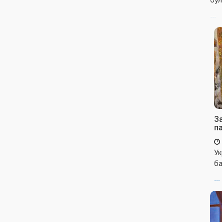
...
За
п
Ук
ба
...