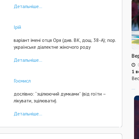
Детальніше...
Ірій
варіант імені отця Оря (див. ВК, дощ. 38-А); пор.
українське діалектне жіночого роду
Ве
Детальніше...
1 в
Вес
Гоємисл
...
дослівно: “зцілюючий думками” (від гоїти –
лікувати, зцілювати).
Детальніше...