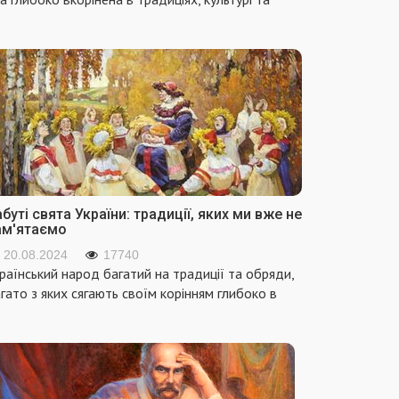
буті свята України: традиції, яких ми вже не
ам'ятаємо
20.08.2024
17740
раїнський народ багатий на традиції та обряди,
гато з яких сягають своїм корінням глибоко в