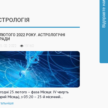
СТРОЛОГІЯ
 ЛЮТОГО 2022 РОКУ. АСТРОЛОГІЧНІ
РАДИ
5. 02. 2022
19160
годні 25 лютого – фаза Місяця: IV чверть
арий Місяць), з 03:20 – 25-й місячний…
тальніше