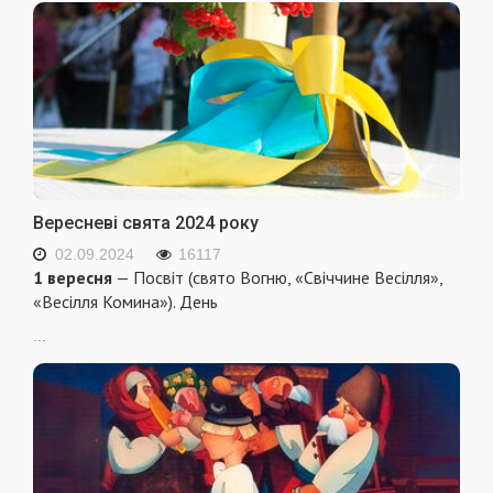
Вересневі свята 2024 року
02.09.2024
16117
1 вересня
— Посвіт (свято Вогню, «Свіччине Весілля»,
«Весілля Комина»). День
...