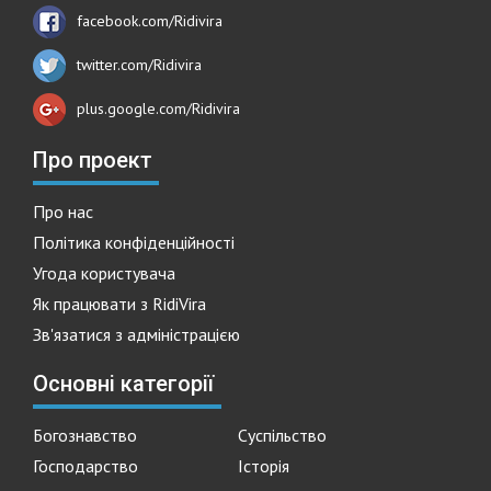
facebook.com/Ridivira
twitter.com/Ridivira
plus.google.com/Ridivira
Про проект
Про нас
Політика конфіденційності
Угода користувача
Як працювати з RidiVira
Зв'язатися з адміністрацією
Основні категорії
Богознавство
Суспільство
Господарство
Історія