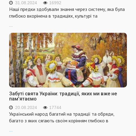
31.08.2024
16992
Наші предки здобували знання через систему, яка була
глибоко вкорінена в традиціях, культурі та
...
Забуті свята України: традиції, яких ми вже не
пам'ятаємо
20.08.2024
17744
Український народ багатий на традиції та обряди,
багато з яких сягають своїм корінням глибоко в
...