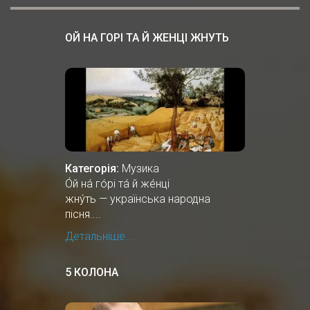
ОЙ НА ГОРІ ТА Й ЖЕНЦІ ЖНУТЬ
Категорія:
Музика
О́й на́ го́рі та́ й же́нці
жну́ть — українська народна
пісня....
Детальніше...
5 КОЛОНА