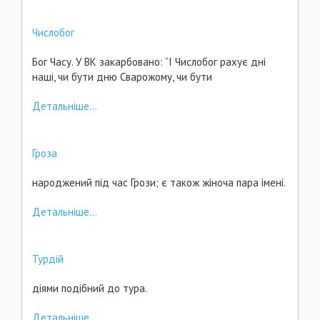
Числобог
Бог Часу. У ВК закарбовано: “І Числобог рахує дні
наші, чи бути дню Сварожому, чи бути
Детальніше...
Гроза
народжений під час Грози; є також жіноча пара імені.
Детальніше...
Турдій
діями подібний до тура.
Детальніше...