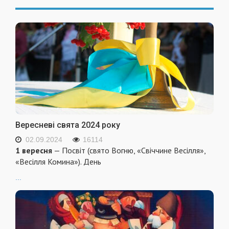
Вересневі свята 2024 року
02.09.2024
16114
1 вересня
— Посвіт (свято Вогню, «Свіччине Весілля»,
«Весілля Комина»). День
...