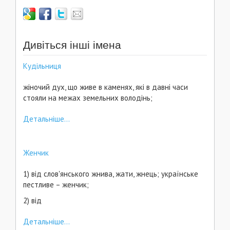
Дивіться інші імена
Кудільниця
жіночий дух, що живе в каменях, які в давні часи
стояли на межах земельних володінь;
Детальніше...
Женчик
1) від слов'янського жнива, жати, жнець; українське
пестливе – женчик;
2) від
Детальніше...