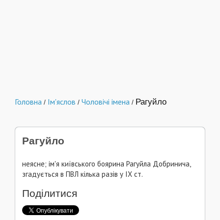
Головна
Ім'яслов
Чоловічі імена
Рагуйло
/
/
/
Рагуйло
неясне; ім'я київського боярина Рагуйла Добринича,
згадується в ПВЛ кілька разів у ІХ ст.
Поділитися