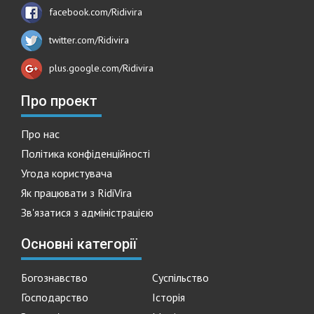
facebook.com/Ridivira
twitter.com/Ridivira
plus.google.com/Ridivira
Про проект
Про нас
Політика конфіденційності
Угода користувача
Як працювати з RidiVira
Зв'язатися з адміністрацією
Основні категорії
Богознавство
Суспільство
Господарство
Історія