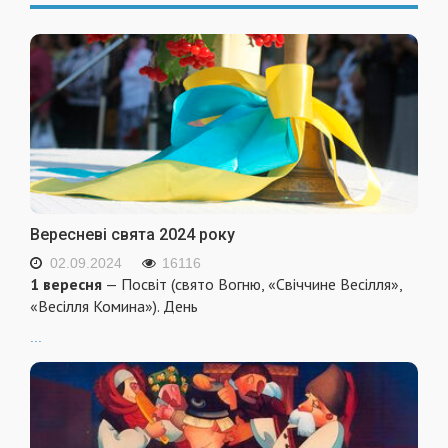
Вересневі свята 2024 року
02.09.2024
16116
1 вересня
— Посвіт (свято Вогню, «Свіччине Весілля»,
«Весілля Комина»). День
...