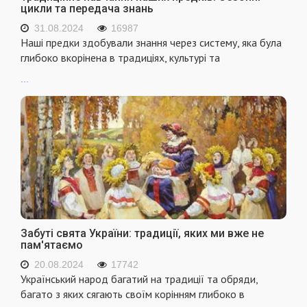
цикли та передача знань
31.08.2024
16987
Наші предки здобували знання через систему, яка була
глибоко вкорінена в традиціях, культурі та
...
Забуті свята України: традиції, яких ми вже не
пам'ятаємо
20.08.2024
17742
Український народ багатий на традиції та обряди,
багато з яких сягають своїм корінням глибоко в