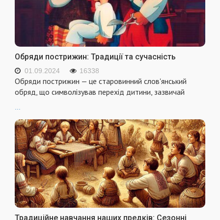
Обряди пострижин: Традиції та сучасність
01.09.2024
16338
Обряди пострижин — це старовинний слов'янський
обряд, що символізував перехід дитини, зазвичай
...
Традиційне навчання наших предків: Сезонні