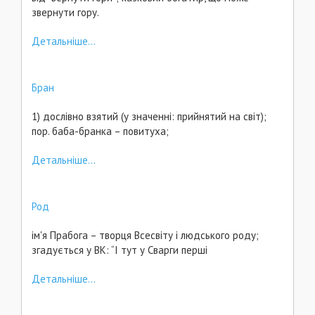
звернути гору.
Детальніше...
Бран
1) дослівно взятий (у значенні: прийнятий на світ);
пор. баба-бранка – повитуха;
Детальніше...
Род
ім'я Прабога – творця Всесвіту і людського роду;
згадується у ВК: “І тут у Сварги перші
Детальніше...