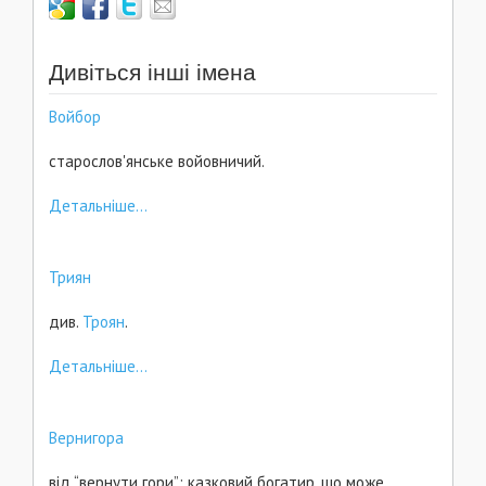
Дивіться інші імена
Войбор
старослов'янське войовничий.
Детальніше...
Триян
див.
Троян
.
Детальніше...
Вернигора
від “вернути гори”; казковий богатир, що може