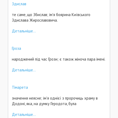
Здислав
те саме, що Збислав; ім'я боярина Київського
Здислава Жирославовича.
Детальніше...
Гроза
народжений під час Грози; є також жіноча пара імені.
Детальніше...
Тімарета
значення неясне; ім'я однієї з пророчиць храму в
Додоні, яка, на думку Геродота, була
Детальніше...