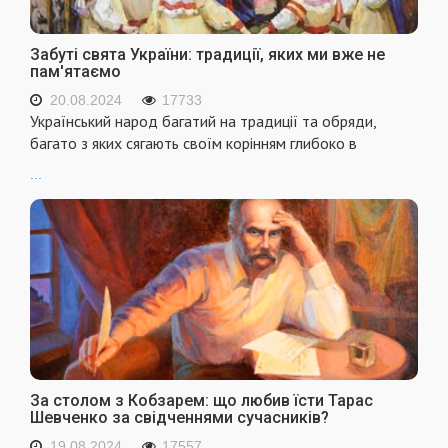
Забуті свята України: традиції, яких ми вже не
пам'ятаємо
20.08.2024
17733
Український народ багатий на традиції та обряди,
багато з яких сягають своїм корінням глибоко в
...
За столом з Кобзарем: що любив їсти Тарас
Шевченко за свідченнями сучасників?
19.08.2024
17557