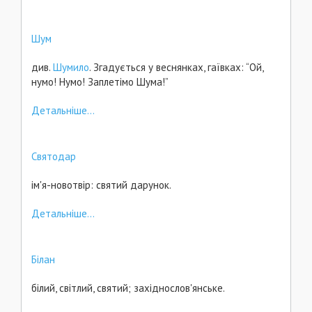
Шум
див.
Шумило
. Згадується у веснянках, гаївках: “Ой,
нумо! Нумо! Заплетімо Шума!”
Детальніше...
Святодар
ім'я-новотвір: святий дарунок.
Детальніше...
Білан
білий, світлий, святий; західнослов'янське.