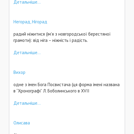
Детальніше...
Негорад, Нігорад
радий ніжитися (ім'я з новгородської берестяної
грамоти): від ніга – ніжність і радість.
Детальніше...
Вихор
одне з імен Бога Посвистача (ця форма імені названа
в “Хронографі” Л. Боболинського в ХVІІ
Детальніше...
Олисава