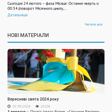
Сьогодні 24 лютого – фаза Місяця: Остання чверть о
00:34 (поворот Місячного циклу,…
Детальніше
Читати все
НОВІ МАТЕРІАЛИ
Вересневі свята 2024 року
02.09.2024
16106
1 вересня
— Посвіт (свято Вогню, «Свіччине Весілля»,