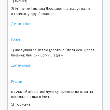
1) лисиця;
2) ім'я жінки Ізяслава Ярославовича згадується в
літописах у другій половині
Детальніше...
Полель
1) наступний за Лелею (дослівно: “після Лелі”); брат-
близнюк Лелі, син Богині Лади –
Детальніше...
Руслан
в сучасній лінгвістиці дуже суперечливі погляди на
походження цього імені:
1) тюркське