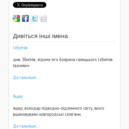
Дивіться інші імена
Ізбиґнів
див. Збиґнів; відоме ім'я боярина галицького Ізбиґнів
Івачевич.
Детальніше...
Ящер
ящер, володар підводно-підземного світу, якого
вшановували новгородські слов'яни.
Детальніше...