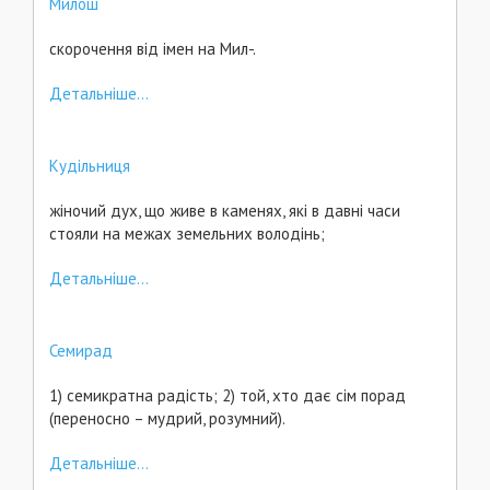
Милош
скорочення від імен на Мил-.
Детальніше...
Кудільниця
жіночий дух, що живе в каменях, які в давні часи
стояли на межах земельних володінь;
Детальніше...
Семирад
1) семикратна радість; 2) той, хто дає сім порад
(переносно – мудрий, розумний).
Детальніше...