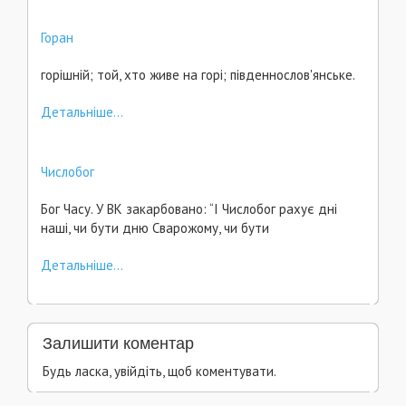
Горан
горішній; той, хто живе на горі; південнослов'янське.
Детальніше...
Числобог
Бог Часу. У ВК закарбовано: “І Числобог рахує дні
наші, чи бути дню Сварожому, чи бути
Детальніше...
Залишити коментар
Будь ласка, увійдіть, щоб коментувати.