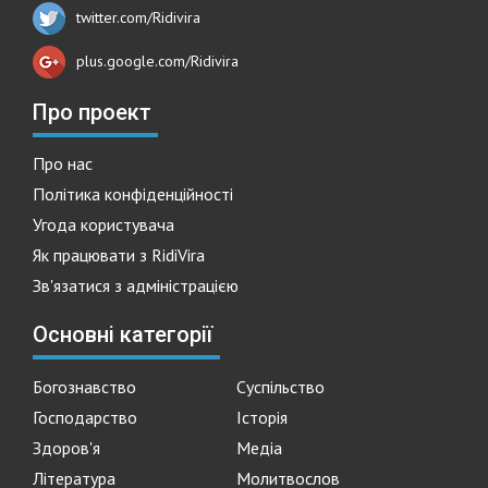
twitter.com/Ridivira
plus.google.com/Ridivira
Про проект
Про нас
Політика конфіденційності
Угода користувача
Як працювати з RidiVira
Зв'язатися з адміністрацією
Основні категорії
Богознавство
Суспільство
Господарство
Історія
Здоров'я
Медіа
Література
Молитвослов