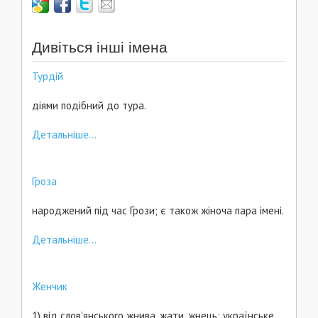
Дивіться інші імена
Турдій
діями подібний до тура.
Детальніше...
Гроза
народжений під час Грози; є також жіноча пара імені.
Детальніше...
Женчик
1) від слов'янського жнива, жати, жнець; українське