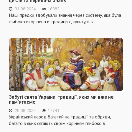
цикли та передача знань
31.08.2024
16982
Наші предки здобували знання через систему, яка була
глибоко вкорінена в традиціях, культурі та
...
Забуті свята України: традиції, яких ми вже не
пам'ятаємо
20.08.2024
17741
Український народ багатий на традиції та обряди,
багато з яких сягають своїм корінням глибоко в