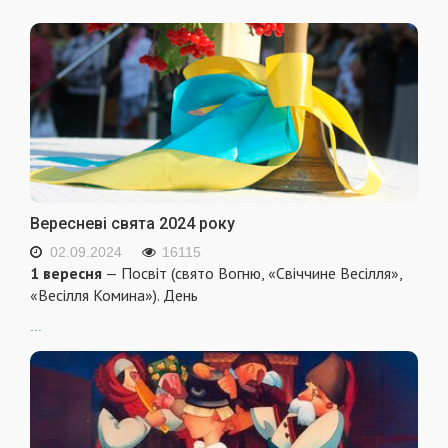
Вересневі свята 2024 року
02.09.2024
16115
1 вересня
— Посвіт (свято Вогню, «Свіччине Весілля»,
«Весілля Комина»). День
...