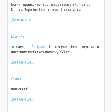
Богиня вранішньої Зорі згадується у ВК: “Тут бо
Красна Зоря іде і коштовності нанизує на
Детальніше...
Шумиха
те саме, що й
Шумило
. Це ім'я (чоловіче) згадується в
писемних пам'ятках початку ХVІ ст.;
Детальніше...
Огнян
вогненний.
Детальніше...