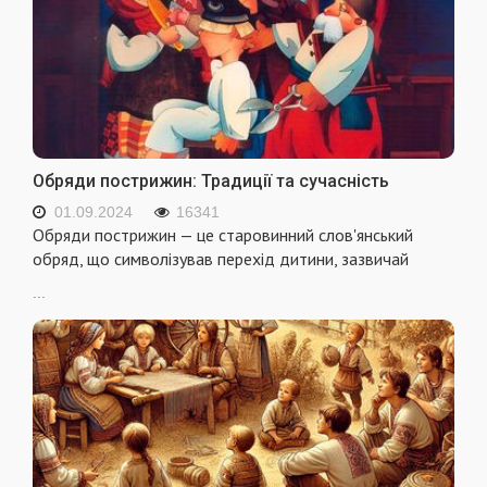
Обряди пострижин: Традиції та сучасність
01.09.2024
16341
Обряди пострижин — це старовинний слов'янський
обряд, що символізував перехід дитини, зазвичай
...