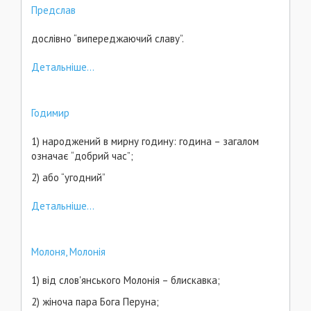
Предслав
дослівно “випереджаючий славу”.
Детальніше...
Годимир
1) народжений в мирну годину: година – загалом
означає “добрий час”;
2) або “угодний”
Детальніше...
Молоня, Молонія
1) від слов'янського Молонія – блискавка;
2) жіноча пара Бога Перуна;