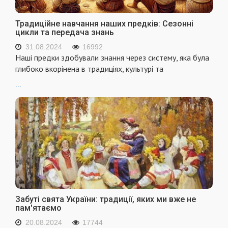
Традиційне навчання наших предків: Сезонні
цикли та передача знань
31.08.2024
16992
Наші предки здобували знання через систему, яка була
глибоко вкорінена в традиціях, культурі та
...
Забуті свята України: традиції, яких ми вже не
пам'ятаємо
20.08.2024
17744