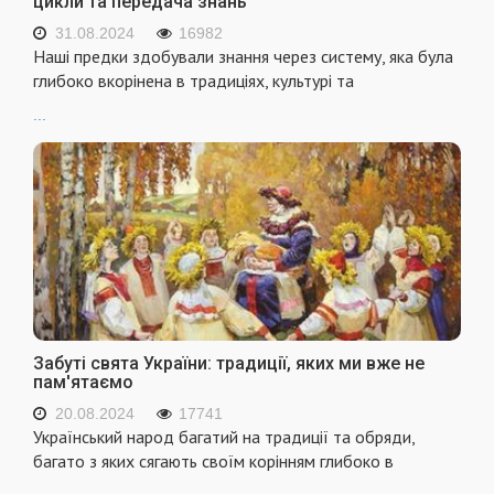
цикли та передача знань
31.08.2024
16982
Наші предки здобували знання через систему, яка була
глибоко вкорінена в традиціях, культурі та
...
Забуті свята України: традиції, яких ми вже не
пам'ятаємо
20.08.2024
17741
Український народ багатий на традиції та обряди,
багато з яких сягають своїм корінням глибоко в