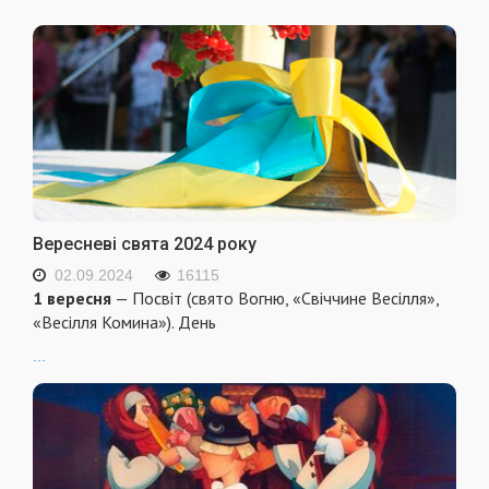
Вересневі свята 2024 року
02.09.2024
16115
1 вересня
— Посвіт (свято Вогню, «Свіччине Весілля»,
«Весілля Комина»). День
...