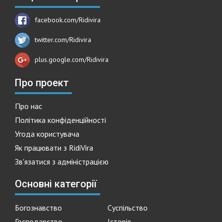
facebook.com/Ridivira
twitter.com/Ridivira
plus.google.com/Ridivira
Про проект
Про нас
Політика конфіденційності
Угода користувача
Як працювати з RidiVira
Зв'язатися з адміністрацією
Основні категорії
Богознавство
Суспільство
Господарство
Історія