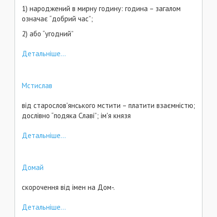
1) народжений в мирну годину: година – загалом
означає “добрий час”;
2) або “угодний”
Детальніше...
Мстислав
від старослов'янського мстити – платити взаємністю;
дослівно “подяка Славі”; ім'я князя
Детальніше...
Домай
скорочення від імен на Дом-.
Детальніше...