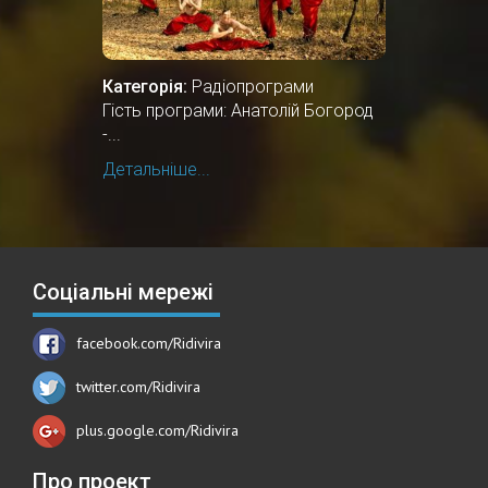
Категорія:
Радіопрограми
Гість програми: Анатолій Богород
-...
Детальніше...
Соціальні мережі
facebook.com/Ridivira
twitter.com/Ridivira
plus.google.com/Ridivira
Про проект