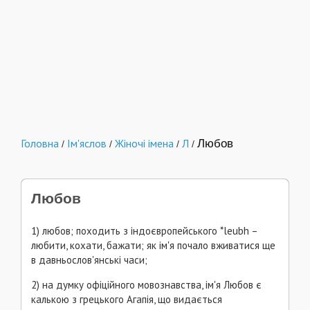
Головна
Ім'яслов
Жіночі імена
Л
Любов
/
/
/
/
Любов
1) любов; походить з індоєвропейського *leubh –
любити, кохати, бажати; як ім'я почало вживатися ще
в давньослов'янські часи;
2) на думку офіційного мовознавства, ім'я Любов є
калькою з грецького Агапія, що видається