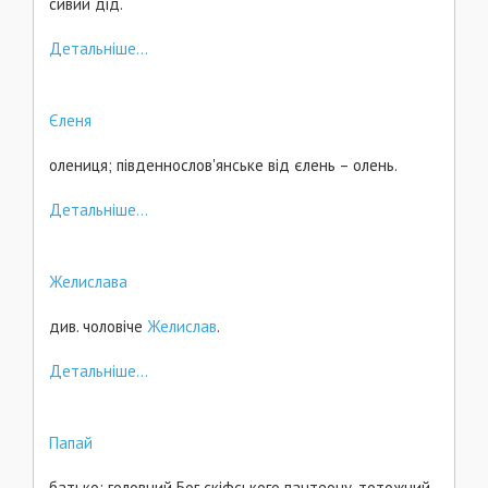
сивий дід.
Детальніше...
Єленя
олениця; південнослов'янське від єлень – олень.
Детальніше...
Желислава
див. чоловіче
Желислав
.
Детальніше...
Папай
батько; головний Бог скіфського пантеону, тотожний