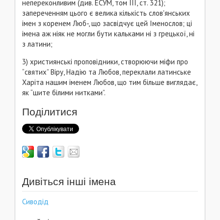
непереконливим (див. ЕСУМ, том ІІІ, ст. 321);
запереченням цього є велика кількість слов'янських
імен з коренем Люб-, що засвідчує цей Іменослов; ці
імена аж ніяк не могли бути кальками ні з грецької, ні
з латини;
3) християнські проповідники, створюючи міфи про
“святих” Віру, Надію та Любов, переклали латинське
Харіта нашим іменем Любов, що тим більше виглядає,
як “шите білими нитками”.
Поділитися
Дивіться інші імена
Сиводід