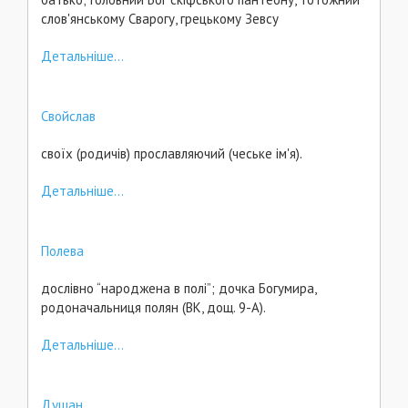
слов'янському Сварогу, грецькому Зевсу
Детальніше...
Свойслав
своїх (родичів) прославляючий (чеське ім'я).
Детальніше...
Полева
дослівно “народжена в полі”; дочка Богумира,
родоначальниця полян (ВК, дощ. 9-А).
Детальніше...
Душан