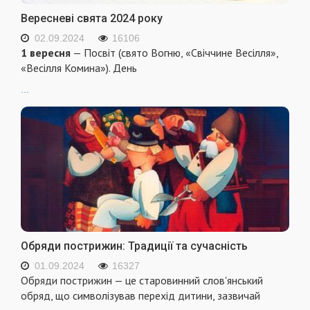
Вересневі свята 2024 року
02.09.2024
16106
1 вересня
— Посвіт (свято Вогню, «Свіччине Весілля»,
«Весілля Комина»). День
...
Обряди пострижин: Традиції та сучасність
01.09.2024
16327
Обряди пострижин — це старовинний слов'янський
обряд, що символізував перехід дитини, зазвичай