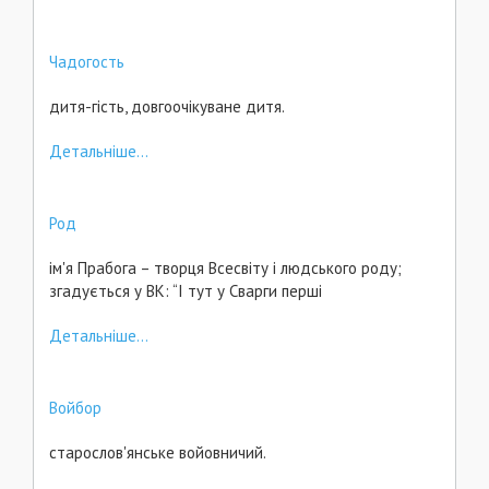
Чадогость
дитя-гість, довгоочікуване дитя.
Детальніше...
Род
ім'я Прабога – творця Всесвіту і людського роду;
згадується у ВК: “І тут у Сварги перші
Детальніше...
Войбор
старослов'янське войовничий.