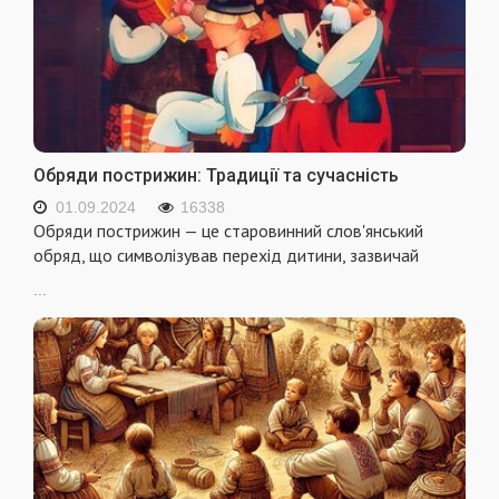
Обряди пострижин: Традиції та сучасність
01.09.2024
16338
Обряди пострижин — це старовинний слов'янський
обряд, що символізував перехід дитини, зазвичай
...