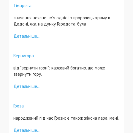
Тімарета
значення неясне; ім'я однієї з пророчиць храму в
Додоні, яка, на думку Геродота, була
Детальніше...
Вернигора
від “вернути гори”; казковий богатир, що може
звернути гору.
Детальніше...
Гроза
народжений під час Грози; є також жіноча пара імені.
Детальніше...