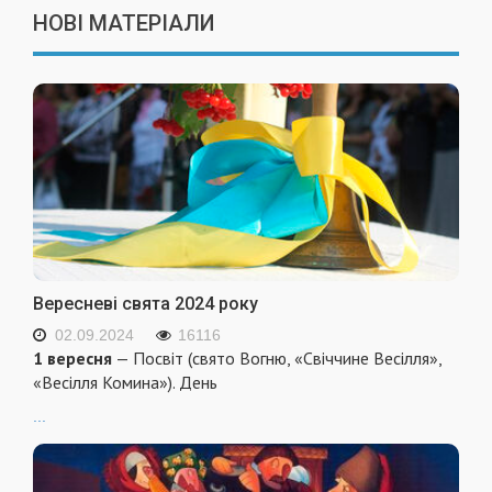
НОВІ МАТЕРІАЛИ
Вересневі свята 2024 року
02.09.2024
16116
1 вересня
— Посвіт (свято Вогню, «Свіччине Весілля»,
«Весілля Комина»). День
...