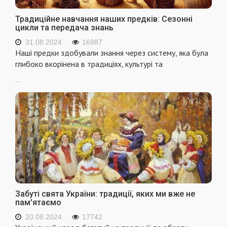
Традиційне навчання наших предків: Сезонні
цикли та передача знань
31.08.2024
16987
Наші предки здобували знання через систему, яка була
глибоко вкорінена в традиціях, культурі та
...
Забуті свята України: традиції, яких ми вже не
пам'ятаємо
20.08.2024
17742