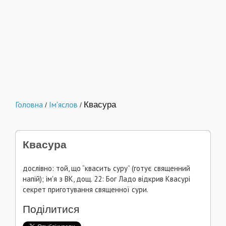
Головна
Ім'яслов
Квасура
/
/
Квасура
дослівно: той, що “квасить суру” (готує священний
напій); ім'я з ВК, дощ. 22: Бог Ладо відкрив Квасурі
секрет приготування священної сури.
Поділитися