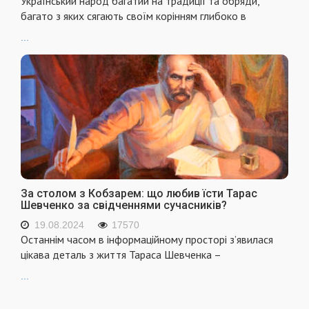
Український народ багатий на традиції та обряди,
багато з яких сягають своїм корінням глибоко в
...
За столом з Кобзарем: що любив їсти Тарас
Шевченко за свідченнями сучасників?
19.08.2024
17570
Останнім часом в інформаційному просторі з’явилася
цікава деталь з життя Тараса Шевченка –
...