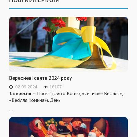
НОВІ МАТЕРІАЛИ
Вересневі свята 2024 року
02.09.2024
16107
1 вересня
— Посвіт (свято Вогню, «Свіччине Весілля»,
«Весілля Комина»). День
...