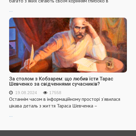
багато з яких сягають своїм корінням глибоко в
...
За столом з Кобзарем: що любив їсти Тарас
Шевченко за свідченнями сучасників?
19.08.2024
17558
Останнім часом в інформаційному просторі з’явилася
цікава деталь з життя Тараса Шевченка –
...