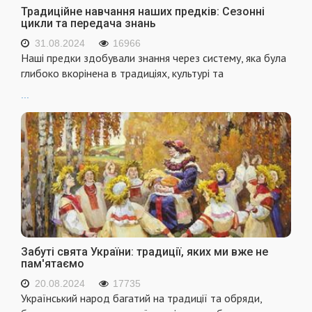
Традиційне навчання наших предків: Сезонні
цикли та передача знань
31.08.2024
16966
Наші предки здобували знання через систему, яка була
глибоко вкорінена в традиціях, культурі та
...
Забуті свята України: традиції, яких ми вже не
пам'ятаємо
20.08.2024
17735
Український народ багатий на традиції та обряди,