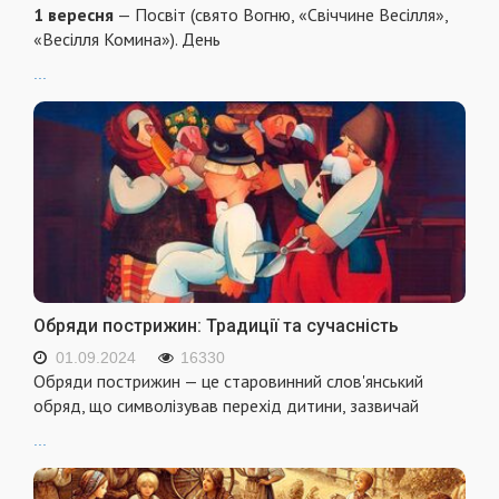
1 вересня
— Посвіт (свято Вогню, «Свіччине Весілля»,
«Весілля Комина»). День
...
Обряди пострижин: Традиції та сучасність
01.09.2024
16330
Обряди пострижин — це старовинний слов'янський
обряд, що символізував перехід дитини, зазвичай
...