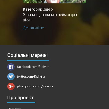
Категорія:
Відео
З таїни, з давнини в неймовірні
віки...
Детальніше...
Соціальні мережі
facebook.com/Ridivira
twitter.com/Ridivira
plus.google.com/Ridivira
Про проект