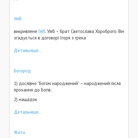
Уліб
викривлене
Гліб
. Уліб – брат Святослава Хороброго. Він
згадується в договорі Ігоря з грека
Детальніше...
Богород
1) дослівно “Богом народжений” – народжений після
прохання до Богів;
2) нащадок
Детальніше...
Жито