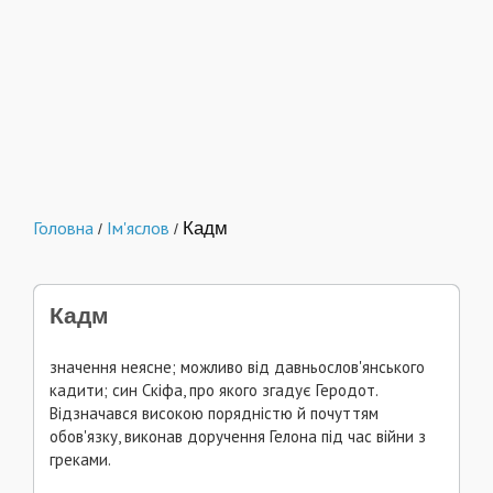
Головна
Ім'яслов
Кадм
/
/
Кадм
значення неясне; можливо від давньослов'янського
кадити; син Скіфа, про якого згадує Геродот.
Відзначався високою порядністю й почуттям
обов'язку, виконав доручення Гелона під час війни з
греками.