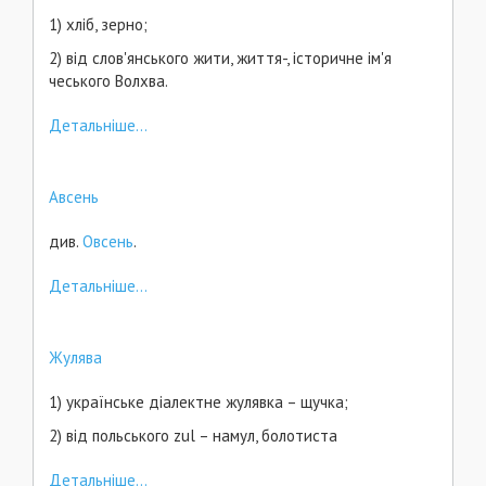
1) хліб, зерно;
2) від слов'янського жити, життя-, історичне ім'я
чеського Волхва.
Детальніше...
Авсень
див.
Овсень
.
Детальніше...
Жулява
1) українське діалектне жулявка – щучка;
2) від польського zul – намул, болотиста
Детальніше...