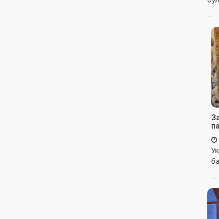
...
За
п
Ук
ба
...