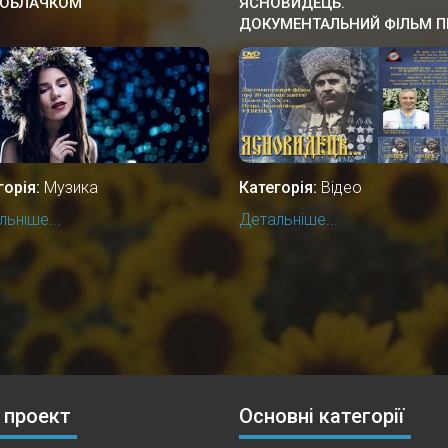
 ОБЛАЧКОМ
ЯСНОВИДЕЦЬ.
ДОКУМЕНТАЛЬНИЙ ФIЛЬМ П
УКРАЇНСЬКОГО ПРОРОКА,
ЦІЛИТЕЛЯ.
горія:
Музика
Категорія:
Відео
ьніше...
Детальніше...
 проект
Основні категорії