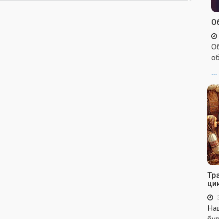
Об
Об
об
...
Тр
ци
Наш
бул