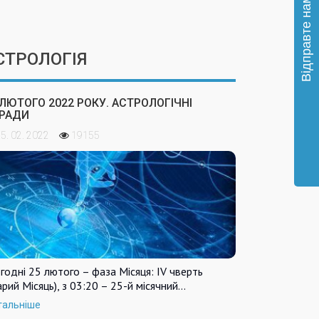
СТРОЛОГІЯ
 ЛЮТОГО 2022 РОКУ. АСТРОЛОГІЧНІ
РАДИ
5. 02. 2022
19155
годні 25 лютого – фаза Місяця: IV чверть
арий Місяць), з 03:20 – 25-й місячний…
тальніше