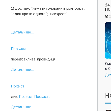
24
1) дослівно “лежати головами в різні боки”;
ПО
“один проти одного”; “навхрест”;
2
Детальніше...
Провида
передбачлива, провидиця.
Сьо
о 0
Детальніше...
Де
Похвіст
Н
див.
Позвізд
,
Посвистач
.
Детальніше...