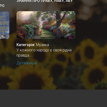
ЗНАННЯ ПРО ПРАВУ, НАВУ, ЯВУ
РО
Категорія:
Музика
У кожного народу є своя рідна
правда....
Детальніше...