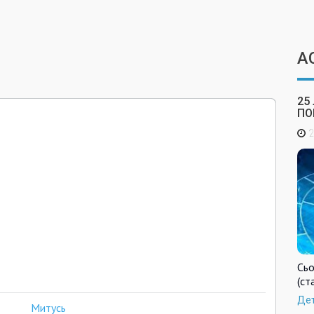
А
25
ПО
2
Сьо
(ст
Де
Митусь