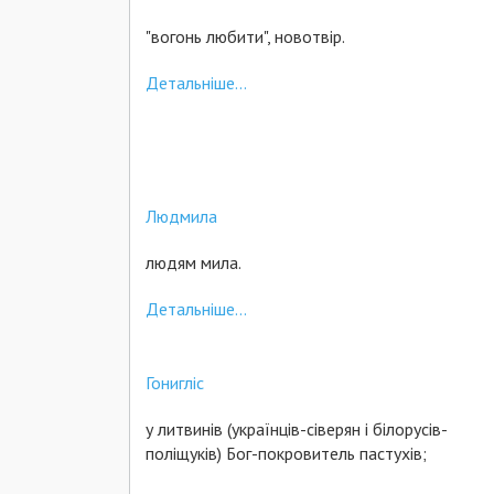
"вогонь любити", новотвір.
Детальніше...
Людмила
людям мила.
Детальніше...
Гонигліс
у литвинів (українців-сіверян і білорусів-
поліщуків) Бог-покровитель пастухів;