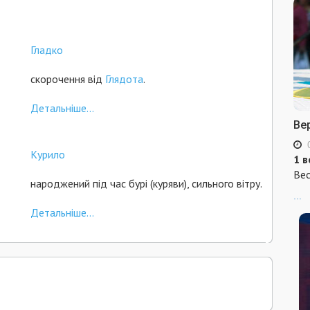
Гладко
скорочення від
Глядота
.
Детальніше...
Ве
Курило
1 в
Вес
народжений під час бурі (куряви), сильного вітру.
...
Детальніше...