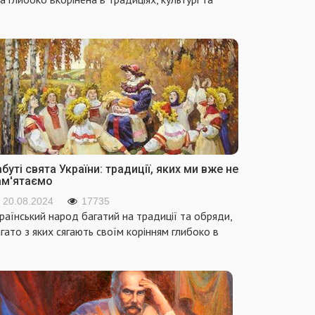
буті свята України: традиції, яких ми вже не
ам'ятаємо
20.08.2024
17735
раїнський народ багатий на традиції та обряди,
гато з яких сягають своїм корінням глибоко в