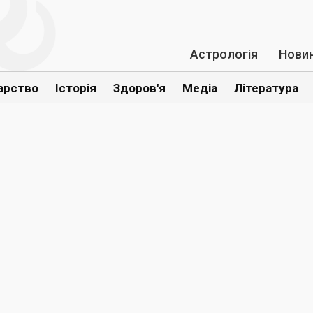
Астрологія
Нови
арство
Історія
Здоров'я
Медіа
Література