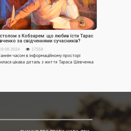
 столом з Кобзарем: що любив їсти Тарас
вченко за свідченнями сучасників?
19.08.2024
17558
аннім часом в інформаційному просторі
вилася цікава деталь з життя Тараса Шевченка