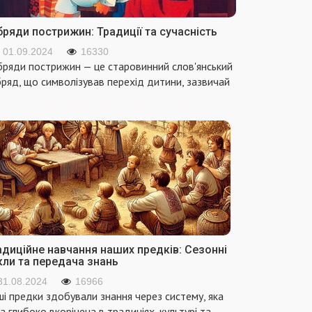
ряди пострижин: Традиції та сучасність
01.09.2024
16330
ряди пострижин — це старовинний слов'янський
ряд, що символізував перехід дитини, зазвичай
адиційне навчання наших предків: Сезонні
кли та передача знань
31.08.2024
16966
і предки здобували знання через систему, яка
а глибоко вкорінена в традиціях, культурі та