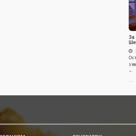
За
Ше
Ост
з’я
–
...