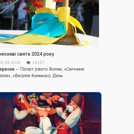
ресневі свята 2024 року
02.09.2024
16107
ересня
— Посвіт (свято Вогню, «Свіччине
ілля», «Весілля Комина»). День