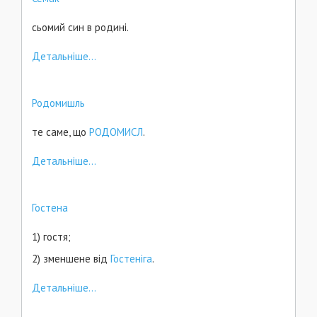
сьомий син в родині.
Детальніше...
Родомишль
те саме, що
РОДОМИСЛ
.
Детальніше...
Гостена
1) гостя;
2) зменшене від
Гостеніга
.
Детальніше...