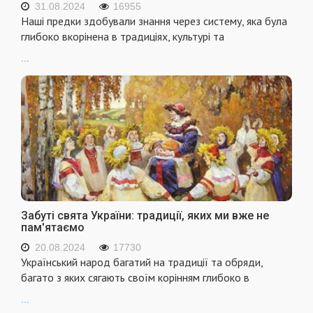
31.08.2024
16955
Наші предки здобували знання через систему, яка була
глибоко вкорінена в традиціях, культурі та
...
Забуті свята України: традиції, яких ми вже не
пам'ятаємо
20.08.2024
17730
Український народ багатий на традиції та обряди,
багато з яких сягають своїм корінням глибоко в
...