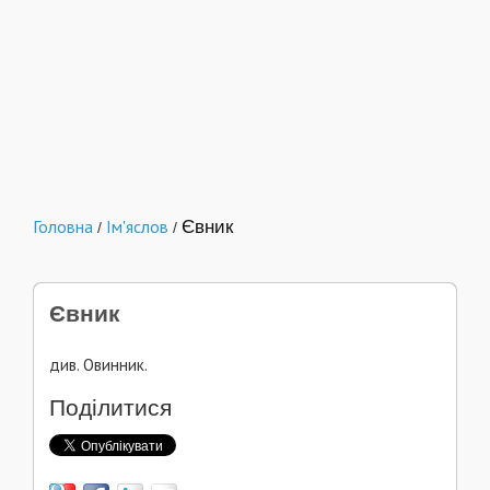
Головна
Ім'яслов
Євник
/
/
Євник
див. Овинник.
Поділитися