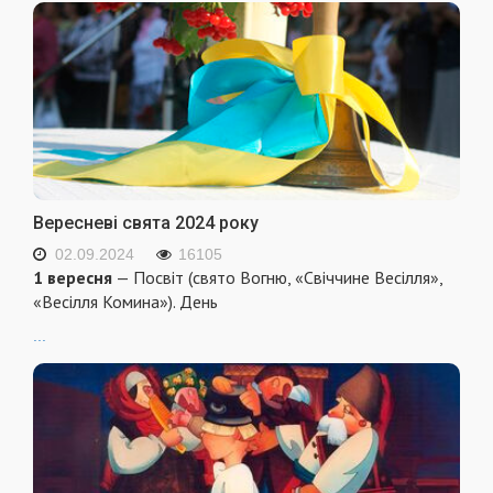
Вересневі свята 2024 року
02.09.2024
16105
1 вересня
— Посвіт (свято Вогню, «Свіччине Весілля»,
«Весілля Комина»). День
...