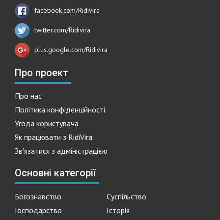
facebook.com/Ridivira
twitter.com/Ridivira
plus.google.com/Ridivira
Про проект
Про нас
Політика конфіденційності
Угода користувача
Як працювати з RidiVira
Зв'язатися з адміністрацією
Основні категорії
Богознавство
Суспільство
Господарство
Історія