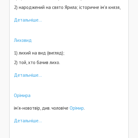
2) народжений на свято Ярила; історичне ім'я князя,
Детальніше...
Лиховид
1) лихий на вид (вигляд);
2) той, хто бачив лихо.
Детальніше...
Орімира
ім'я-новотвір, див. чоловіче
Орімир
.
Детальніше...