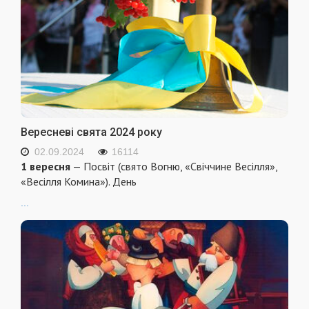
Вересневі свята 2024 року
02.09.2024
16114
1 вересня
— Посвіт (свято Вогню, «Свіччине Весілля»,
«Весілля Комина»). День
...