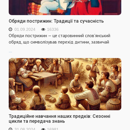
Обряди пострижин: Традиції та сучасність
01.09.2024
16336
Обряди пострижин — це старовинний слов'янський
обряд, що символізував перехід дитини, зазвичай
...
Традиційне навчання наших предків: Сезонні
цикли та передача знань
31.08.2024
16981