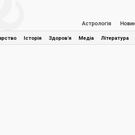
Астрологія
Нови
арство
Історія
Здоров'я
Медіа
Література