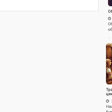
Об
Об
об
...
Тр
ци
Наш
бул