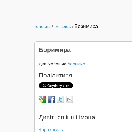
Головна
Ім'яслов
Боримира
/
/
Боримира
див. чоловіче
Боримир
.
Поділитися
Дивіться інші імена
Здравослав