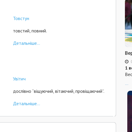
Товстун
товстий, повний.
Детальніше...
Ве
1 в
Вес
Увітич
...
дослівно “віщуючий, вітаючий, провіщаючий”.
Детальніше...