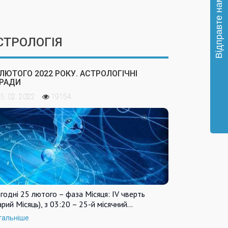
СТРОЛОГІЯ
 ЛЮТОГО 2022 РОКУ. АСТРОЛОГІЧНІ
РАДИ
5. 02. 2022
19154
годні 25 лютого – фаза Місяця: IV чверть
арий Місяць), з 03:20 – 25-й місячний…
тальніше