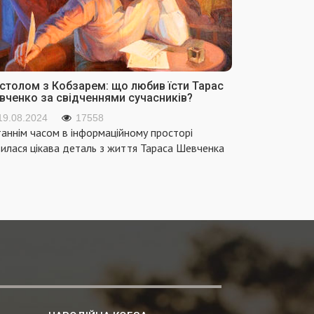
 столом з Кобзарем: що любив їсти Тарас
вченко за свідченнями сучасників?
19.08.2024
17558
аннім часом в інформаційному просторі
вилася цікава деталь з життя Тараса Шевченка