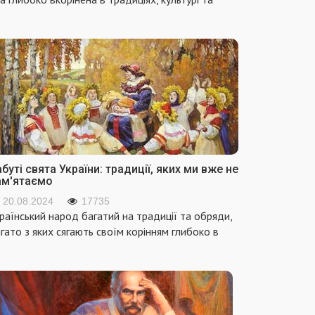
буті свята України: традиції, яких ми вже не
ам'ятаємо
20.08.2024
17735
раїнський народ багатий на традиції та обряди,
гато з яких сягають своїм корінням глибоко в