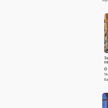
...
За
п
Ук
ба
...