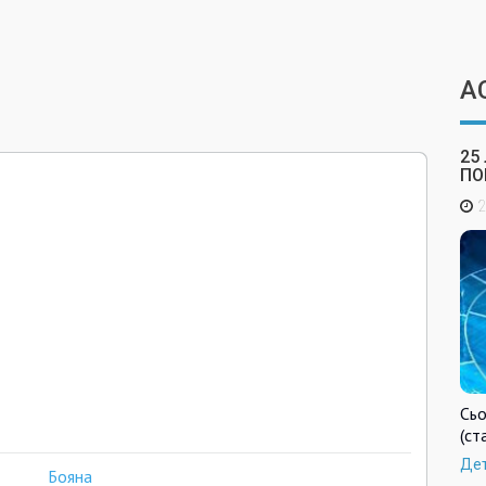
А
25
ПО
2
Сьо
(ст
Де
Бояна