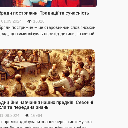
ряди пострижин: Традиції та сучасність
01.09.2024
16328
ряди пострижин — це старовинний слов'янський
ряд, що символізував перехід дитини, зазвичай
адиційне навчання наших предків: Сезонні
кли та передача знань
31.08.2024
16964
і предки здобували знання через систему, яка
а глибоко вкорінена в традиціях, культурі та