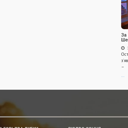
За
Ше
Ост
з’я
–
...