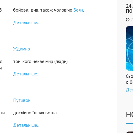
24
б
бойова; див. також чоловіче
Боян
.
ПО
2
Детальніше...
Ждимир
ід
той, кого чекає мир (люди).
им
Детальніше...
Сьо
о 0
Де
Путивой
іти
дослівно “шлях воїна”.
Н
Детальніше...