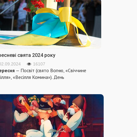
ресневі свята 2024 року
02.09.2024
16107
ересня
— Посвіт (свято Вогню, «Свіччине
ілля», «Весілля Комина»). День