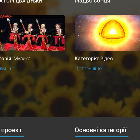
А ГОРІ ДВА ДУБКИ
РІЗДВО СОНЦЯ
горія:
Музика
Категорія:
Відео
ьніше...
Детальніше...
 проект
Основні категорії