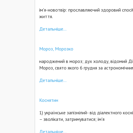
ім'я-новотвір: прославляючий здоровий спосі
життя.
Детальніше...
Мороз, Морозко
народжений в мороз; дух холоду, відомий Д
Мороз, свято якого 6 грудня за астрономічн
Детальніше...
Коснятин
1) українське запізнілий- від діалектного косн
– зволікати, затримуватися; ім'я
Детальніше...